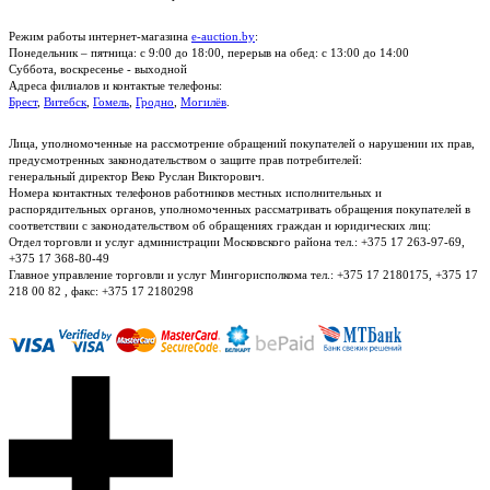
Режим работы интернет-магазина
e-auction.by
:
Понедельник – пятница: с 9:00 до 18:00, перерыв на обед: с 13:00 до 14:00
Суббота, воскресенье - выходной
Адреса филиалов и контактые телефоны:
Брест
,
Витебск
,
Гомель
,
Гродно
,
Могилёв
.
Лица, уполномоченные на рассмотрение обращений покупателей о нарушении их прав,
предусмотренных законодательством о защите прав потребителей:
генеральный директор Веко Руслан Викторович.
Номера контактных телефонов работников местных исполнительных и
распорядительных органов, уполномоченных рассматривать обращения покупателей в
соответствии с законодательством об обращениях граждан и юридических лиц:
Отдел торговли и услуг администрации Московского района тел.: +375 17 263-97-69,
+375 17 368-80-49
Главное управление торговли и услуг Мингорисполкома тел.: +375 17 2180175, +375 17
218 00 82 , факс: +375 17 2180298