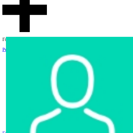
Гостевой доступ
Регистрация
Вход
Главная
Аукцион
Интернет-магазин
Интернет-витрина
Услуги
Информация
Контакты
Частное имущество
Арестованное имущество
Реестр несостоявшихся торгов
Реестр переоценок
Государственное имущество