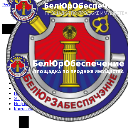
Регистрация
Вход
Главная
Арестованное имущество
Реестр несостоявшихся торгов
Реестр переоценок
Частное имущество
Государственное имущество
Интернет-магазин
Интернет-витрина
Услуги
Информация
Контакты