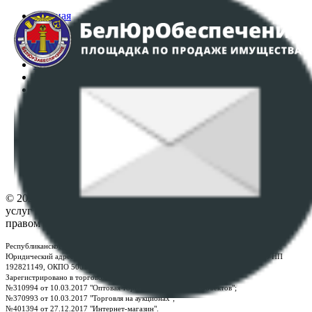
Главная
Аукционы
Интернет-магазин
Регламент организации и проведения торгов
Пользовательское соглашение
Политика в отношении обработки персональных
данных
ПОЛОЖЕНИЕ О ПОЛИТИКЕ ОБРАБОТКИ COOKIE-
ФАЙЛОВ
Настройки cookie-файлов
Контакты
© 2026 Республиканское унитарное предприятие по оказанию
услуг "БелЮрОбеспечение" - Все права защищены авторским
правом
Республиканское унитарное предприятие по оказанию услуг "БелЮрОбеспечение"
Юридический адрес: г. Минск, пр-т. Дзержинского, 1Б, e-mail:
kanc@rup.by
, УНП
192821149, ОКПО 500111895000
Зарегистрировано в торговом реестре Республики Беларусь:
№310994 от 10.03.2017 "Оптовая торговля без торговых объектов";
№370993 от 10.03.2017 "Торговля на аукционах";
№401394 от 27.12.2017 "Интернет-магазин".