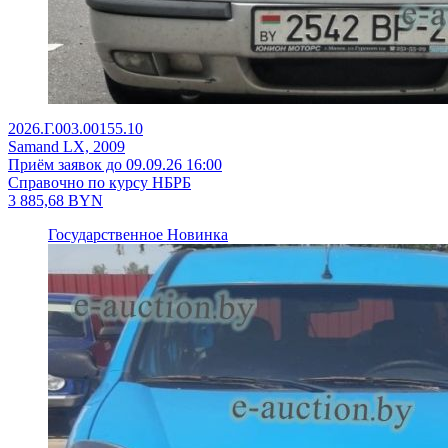
2026.Г.003.00155.10
Samand LX, 2009
Приём заявок до 09.09.26 16:00
Справочно по курсу НБРБ
3 885,68
BYN
Государственное
Новинка