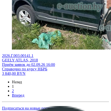
2026.Г.003.00141.1
GEELY ATLAS, 2018
Приём заявок до 02.09.26 16:00
Справочно по курсу НБРБ
3 840,00
BYN
Назад
1
2
Вперед
Подписаться на новые поступления