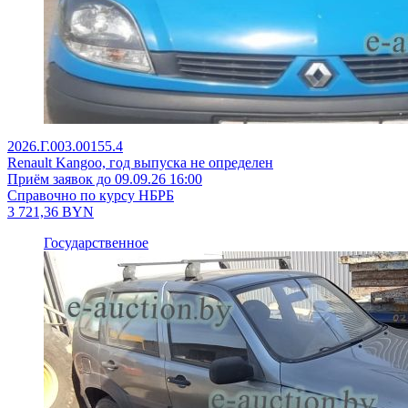
2026.Г.003.00155.4
Renault Kangoo, год выпуска не определен
Приём заявок до 09.09.26 16:00
Справочно по курсу НБРБ
3 721,36
BYN
Государственное