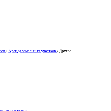
гов
›
Аренда земельных участков
›
Другое
 жилыми домами