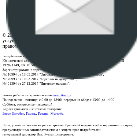
ФАЙЛОВ
Настройки cookie-файлов
Контакты
© 2026 Республиканское унитарное предприятие по оказанию
услуг "БелЮрОбеспечение" - Все права защищены авторским
правом
Республиканское унитарное предприятие по оказанию услуг "БелЮрОбеспечение"
Юридический адрес: г. Минск, пр-т. Дзержинского, 1Б, e-mail:
kanc@rup.by
, УНП
192821149, ОКПО 500111895000
Зарегистрировано в торговом реестре Республики Беларусь:
№310994 от 10.03.2017 "Оптовая торговля без торговых объектов";
№370993 от 10.03.2017 "Торговля на аукционах";
№401394 от 27.12.2017 "Интернет-магазин".
Режим работы интернет-магазина
e-auction.by
:
Понедельник – пятница: с 9:00 до 18:00, перерыв на обед: с 13:00 до 14:00
Суббота, воскресенье - выходной
Адреса филиалов и контактые телефоны:
Брест
,
Витебск
,
Гомель
,
Гродно
,
Могилёв
.
Лица, уполномоченные на рассмотрение обращений покупателей о нарушении их прав,
предусмотренных законодательством о защите прав потребителей:
генеральный директор Веко Руслан Викторович.