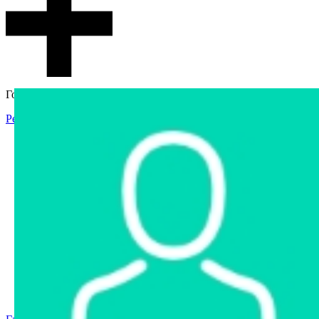
Гостевой доступ
Регистрация
Вход
Главная
Аукцион
Интернет-магазин
Интернет-витрина
Услуги
Информация
Контакты
Частное имущество
Арестованное имущество
Реестр несостоявшихся торгов
Реестр переоценок
Государственное имущество