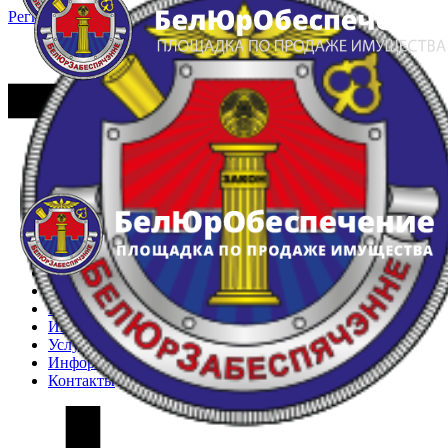
Регистрация
Вход
Главная
Арестованное имущество
Реестр несостоявшихся торгов
Реестр переоценок
Частное имущество
Государственное имущество
Интернет-магазин
Интернет-витрина
Услуги
Информация
Контакты