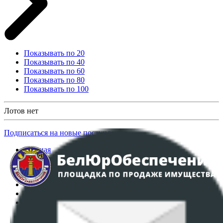
Показывать по 20
Показывать по 40
Показывать по 60
Показывать по 80
Показывать по 100
Лотов нет
Подписаться на новые поступления
Главная
Аукционы
Интернет-магазин
Регламент организации и проведения торгов
Пользовательское соглашение
Политика в отношении обработки персональных
данных
ПОЛОЖЕНИЕ О ПОЛИТИКЕ ОБРАБОТКИ COOKIE-