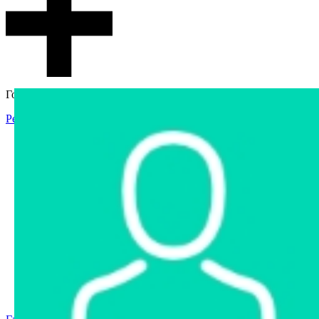
Гостевой доступ
Регистрация
Вход
Главная
Аукцион
Интернет-магазин
Интернет-витрина
Услуги
Информация
Контакты
Частное имущество
Арестованное имущество
Реестр несостоявшихся торгов
Реестр переоценок
Государственное имущество