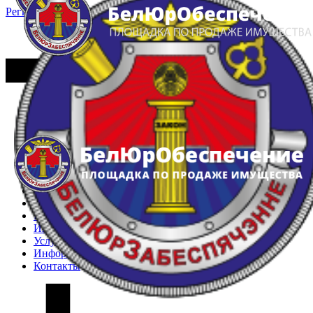
Регистрация
Вход
Главная
Арестованное имущество
Реестр несостоявшихся торгов
Реестр переоценок
Частное имущество
Государственное имущество
Интернет-магазин
Интернет-витрина
Услуги
Информация
Контакты