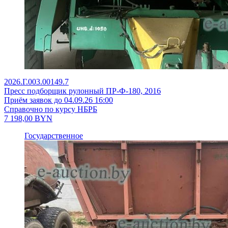
2026.Г.003.00149.7
Пресс подборщик рулонный ПР-Ф-180, 2016
Приём заявок до 04.09.26 16:00
Справочно по курсу НБРБ
7 198,00
BYN
Государственное