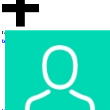
Гостевой доступ
Регистрация
Вход
Главная
Аукцион
Интернет-магазин
Интернет-витрина
Услуги
Информация
Контакты
Частное имущество
Арестованное имущество
Реестр несостоявшихся торгов
Реестр переоценок
Государственное имущество