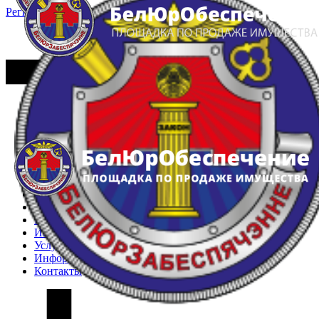
Регистрация
Вход
Главная
Арестованное имущество
Реестр несостоявшихся торгов
Реестр переоценок
Частное имущество
Государственное имущество
Интернет-магазин
Интернет-витрина
Услуги
Информация
Контакты