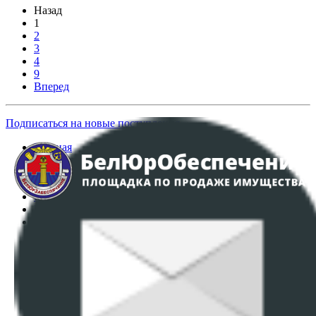
Назад
1
2
3
4
9
Вперед
Подписаться на новые поступления
Главная
Аукционы
Интернет-магазин
Регламент организации и проведения торгов
Пользовательское соглашение
Политика в отношении обработки персональных
данных
ПОЛОЖЕНИЕ О ПОЛИТИКЕ ОБРАБОТКИ COOKIE-
ФАЙЛОВ
Настройки cookie-файлов
Контакты