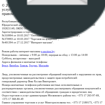
© 2026 Республиканское унитарное предприятие по оказанию
услуг "БелЮрОбеспечение" - Все права защищены авторским
правом
Республиканское унитарное предприятие по оказанию услуг "БелЮрОбеспечение"
Юридический адрес: г. Минск, пр-т. Дзержинского, 1Б, e-mail:
kanc@rup.by
, УНП
192821149, ОКПО 500111895000
Зарегистрировано в торговом реестре Республики Беларусь:
№310994 от 10.03.2017 "Оптовая торговля без торговых объектов";
№370993 от 10.03.2017 "Торговля на аукционах";
№401394 от 27.12.2017 "Интернет-магазин".
Режим работы интернет-магазина
e-auction.by
:
Понедельник – пятница: с 9:00 до 18:00, перерыв на обед: с 13:00 до 14:00
Суббота, воскресенье - выходной
Адреса филиалов и контактые телефоны:
Брест
,
Витебск
,
Гомель
,
Гродно
,
Могилёв
.
Лица, уполномоченные на рассмотрение обращений покупателей о нарушении их прав,
предусмотренных законодательством о защите прав потребителей:
генеральный директор Веко Руслан Викторович.
Номера контактных телефонов работников местных исполнительных и
распорядительных органов, уполномоченных рассматривать обращения покупателей в
соответствии с законодательством об обращениях граждан и юридических лиц:
Отдел торговли и услуг администрации Московского района тел.: +375 17 263-97-69,
+375 17 368-80-49
Главное управление торговли и услуг Мингорисполкома тел.: +375 17 2180175, +375 17