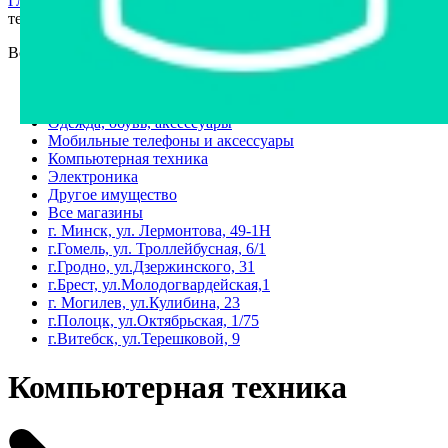
Главная страница
›
Интернет-витрина
›
Компьютерная
техника
Все категории
Все категории
Бытовая техника
Одежда, обувь, аксессуары
Мобильные телефоны и аксессуары
Компьютерная техника
Электроника
Другое имущество
Все магазины
г. Минск, ул. Лермонтова, 49-1Н
г.Гомель, ул. Троллейбусная, 6/1
г.Гродно, ул.Дзержинского, 31
г.Брест, ул.Молодогвардейская,1
г. Могилев, ул.Кулибина, 23
г.Полоцк, ул.Октябрьская, 1/75
г.Витебск, ул.Терешковой, 9
Компьютерная техника