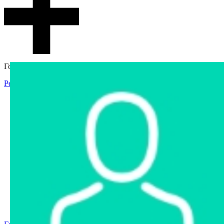
Гостевой доступ
Регистрация
Вход
Главная
Аукцион
Интернет-магазин
Интернет-витрина
Услуги
Информация
Контакты
Частное имущество
Арестованное имущество
Реестр несостоявшихся торгов
Реестр переоценок
Государственное имущество