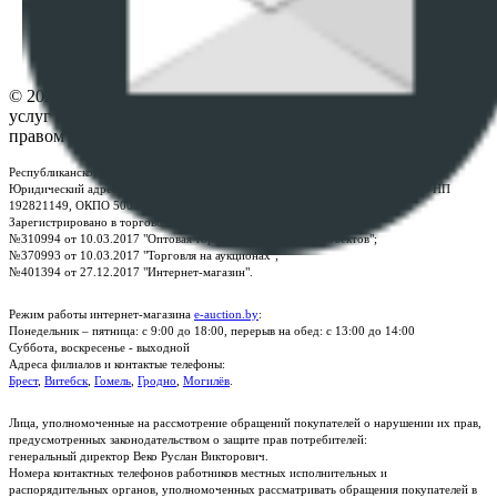
Настройки cookie-файлов
Контакты
© 2026 Республиканское унитарное предприятие по оказанию
услуг "БелЮрОбеспечение" - Все права защищены авторским
правом
Республиканское унитарное предприятие по оказанию услуг "БелЮрОбеспечение"
Юридический адрес: г. Минск, пр-т. Дзержинского, 1Б, e-mail:
kanc@rup.by
, УНП
192821149, ОКПО 500111895000
Зарегистрировано в торговом реестре Республики Беларусь:
№310994 от 10.03.2017 "Оптовая торговля без торговых объектов";
№370993 от 10.03.2017 "Торговля на аукционах";
№401394 от 27.12.2017 "Интернет-магазин".
Режим работы интернет-магазина
e-auction.by
:
Понедельник – пятница: с 9:00 до 18:00, перерыв на обед: с 13:00 до 14:00
Суббота, воскресенье - выходной
Адреса филиалов и контактые телефоны:
Брест
,
Витебск
,
Гомель
,
Гродно
,
Могилёв
.
Лица, уполномоченные на рассмотрение обращений покупателей о нарушении их прав,
предусмотренных законодательством о защите прав потребителей:
генеральный директор Веко Руслан Викторович.
Номера контактных телефонов работников местных исполнительных и
распорядительных органов, уполномоченных рассматривать обращения покупателей в