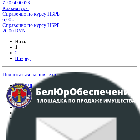
7.2024.00023
Клавиатуры
Справочно по курсу НБРБ
6,00
-
Справочно по курсу НБРБ
20,00
BYN
Назад
1
2
Вперед
Подписаться на новые поступления
Главная
Аукционы
Интернет-магазин
Регламент организации и проведения торгов
Пользовательское соглашение
Политика в отношении обработки персональных
данных
ПОЛОЖЕНИЕ О ПОЛИТИКЕ ОБРАБОТКИ COOKIE-
ФАЙЛОВ