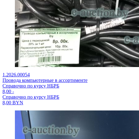
1.2026.00054
Провода компьютерные в ассортименте
Справочно по курсу НБРБ
8,00
-
Справочно по курсу НБРБ
8,00
BYN