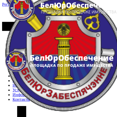
Регистрация
Вход
Главная
Арестованное имущество
Реестр несостоявшихся торгов
Реестр переоценок
Частное имущество
Государственное имущество
Интернет-магазин
Интернет-витрина
Услуги
Информация
Контакты