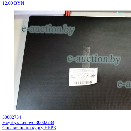
12,00
BYN
30002734
Ноутбук Lenovo 30002734
Справочно по курсу НБРБ