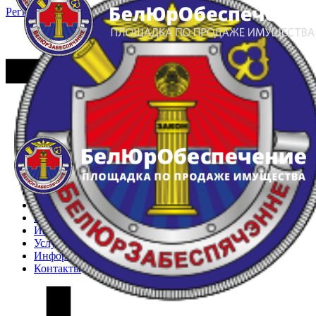
Регистрация
Вход
Главная
Арестованное имущество
Реестр несостоявшихся торгов
Реестр переоценок
Частное имущество
Государственное имущество
Интернет-магазин
Интернет-витрина
Услуги
Информация
Контакты