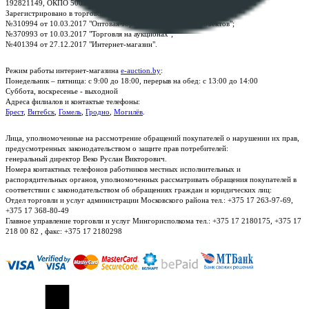
192821149, ОКПО 500111895000
Зарегистрировано в торговом реестре Республики Беларусь:
№310994 от 10.03.2017 "Оптовая торговля без торговых объектов";
№370993 от 10.03.2017 "Торговля на аукционах";
№401394 от 27.12.2017 "Интернет-магазин".
Режим работы интернет-магазина
e-auction.by
:
Понедельник – пятница: с 9:00 до 18:00, перерыв на обед: с 13:00 до 14:00
Суббота, воскресенье - выходной
Адреса филиалов и контактые телефоны:
Брест
,
Витебск
,
Гомель
,
Гродно
,
Могилёв
.
Лица, уполномоченные на рассмотрение обращений покупателей о нарушении их прав,
предусмотренных законодательством о защите прав потребителей:
генеральный директор Веко Руслан Викторович.
Номера контактных телефонов работников местных исполнительных и
распорядительных органов, уполномоченных рассматривать обращения покупателей в
соответствии с законодательством об обращениях граждан и юридических лиц:
Отдел торговли и услуг администрации Московского района тел.: +375 17 263-97-69,
+375 17 368-80-49
Главное управление торговли и услуг Мингорисполкома тел.: +375 17 2180175, +375 17
218 00 82 , факс: +375 17 2180298