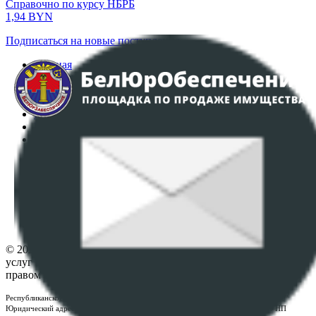
Справочно по курсу НБРБ
1,94
BYN
Подписаться на новые поступления
Главная
Аукционы
Интернет-магазин
Регламент организации и проведения торгов
Пользовательское соглашение
Политика в отношении обработки персональных
данных
ПОЛОЖЕНИЕ О ПОЛИТИКЕ ОБРАБОТКИ COOKIE-
ФАЙЛОВ
Настройки cookie-файлов
Контакты
© 2026 Республиканское унитарное предприятие по оказанию
услуг "БелЮрОбеспечение" - Все права защищены авторским
правом
Республиканское унитарное предприятие по оказанию услуг "БелЮрОбеспечение"
Юридический адрес: г. Минск, пр-т. Дзержинского, 1Б, e-mail:
kanc@rup.by
, УНП