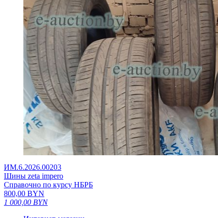
ИМ.6.2026.00203
Шины zeta impero
Справочно по курсу НБРБ
800,00
BYN
1 000,00
BYN