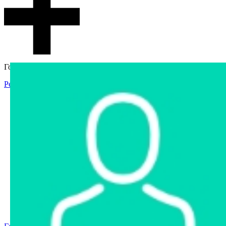
Гостевой доступ
Регистрация
Вход
Главная
Аукцион
Интернет-магазин
Интернет-витрина
Услуги
Информация
Контакты
Частное имущество
Арестованное имущество
Реестр несостоявшихся торгов
Реестр переоценок
Государственное имущество