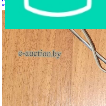
Главная страница
›
Интернет-магазин
›
Запчасти и аксессуары
для авто
›
Навигационный контроллер SAT-LITE4