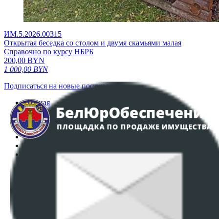
ИМ.5.2026.00315
Открытая беседка со столом и двумя скамьями малая
Справочно по курсу НБРБ
200,00
BYN
1 000,00
BYN
Подписаться на новые поступления
Главная
Аукционы
Интернет-магазин
Регламент организации и проведения торгов
Пользовательское соглашение
Политика в отношении обработки персональных
данных
ПОЛОЖЕНИЕ О ПОЛИТИКЕ ОБРАБОТКИ COOKIE-
ФАЙЛОВ
Настройки cookie-файлов
Контакты