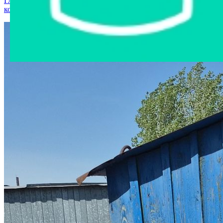
Главная страница
›
Интернет-магазин
›
Модульные
конструкции
›
Нормокомплект 3,10*5,15, Инв. №6003256