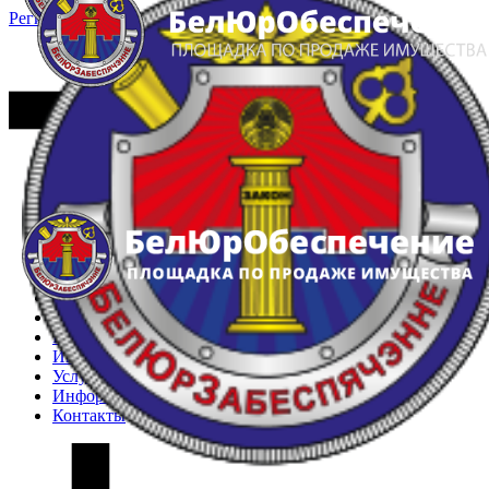
Регистрация
Вход
Главная
Арестованное имущество
Реестр несостоявшихся торгов
Реестр переоценок
Частное имущество
Государственное имущество
Интернет-магазин
Интернет-витрина
Услуги
Информация
Контакты