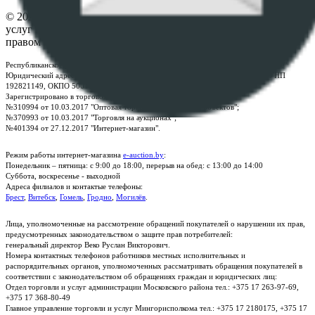
© 2026 Республиканское унитарное предприятие по оказанию
услуг "БелЮрОбеспечение" - Все права защищены авторским
правом
Республиканское унитарное предприятие по оказанию услуг "БелЮрОбеспечение"
Юридический адрес: г. Минск, пр-т. Дзержинского, 1Б, e-mail:
kanc@rup.by
, УНП
192821149, ОКПО 500111895000
Зарегистрировано в торговом реестре Республики Беларусь:
№310994 от 10.03.2017 "Оптовая торговля без торговых объектов";
№370993 от 10.03.2017 "Торговля на аукционах";
№401394 от 27.12.2017 "Интернет-магазин".
Режим работы интернет-магазина
e-auction.by
:
Понедельник – пятница: с 9:00 до 18:00, перерыв на обед: с 13:00 до 14:00
Суббота, воскресенье - выходной
Адреса филиалов и контактые телефоны:
Брест
,
Витебск
,
Гомель
,
Гродно
,
Могилёв
.
Лица, уполномоченные на рассмотрение обращений покупателей о нарушении их прав,
предусмотренных законодательством о защите прав потребителей:
генеральный директор Веко Руслан Викторович.
Номера контактных телефонов работников местных исполнительных и
распорядительных органов, уполномоченных рассматривать обращения покупателей в
соответствии с законодательством об обращениях граждан и юридических лиц:
Отдел торговли и услуг администрации Московского района тел.: +375 17 263-97-69,
+375 17 368-80-49
Главное управление торговли и услуг Мингорисполкома тел.: +375 17 2180175, +375 17