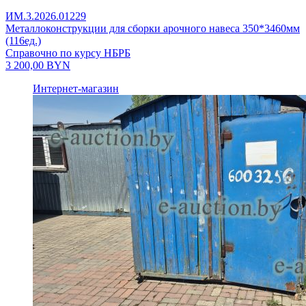
ИМ.3.2026.01229
Металлоконструкции для сборки арочного навеса 350*3460мм
(116ед.)
Справочно по курсу НБРБ
3 200,00
BYN
Интернет-магазин