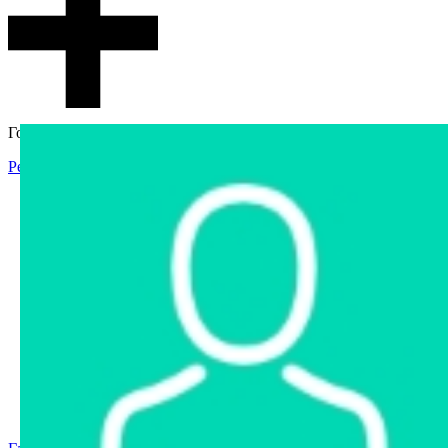
Гостевой доступ
Регистрация
Вход
Главная
Аукцион
Интернет-магазин
Интернет-витрина
Услуги
Информация
Контакты
Частное имущество
Арестованное имущество
Реестр несостоявшихся торгов
Реестр переоценок
Государственное имущество