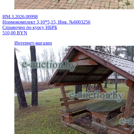
ИМ.3.2026.00998
Нормокомплект 3,10*5,15, Инв. №6003256
Справочно по курсу НБРБ
510,00
BYN
Интернет-магазин