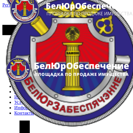
Регистрация
Вход
Главная
Арестованное имущество
Реестр несостоявшихся торгов
Реестр переоценок
Частное имущество
Государственное имущество
Интернет-магазин
Интернет-витрина
Услуги
Информация
Контакты