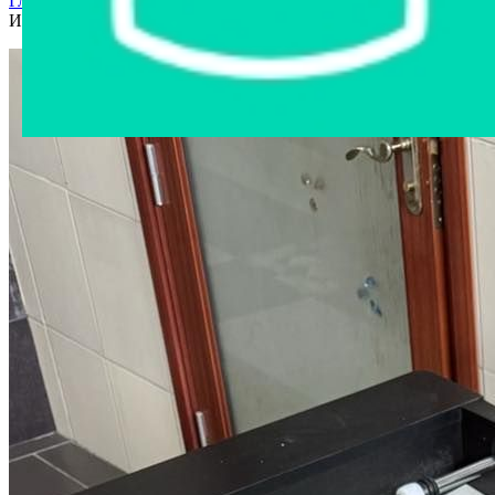
Главная страница
›
Интернет-магазин
›
Другое имущество
›
Игровой стол Настольный футбол