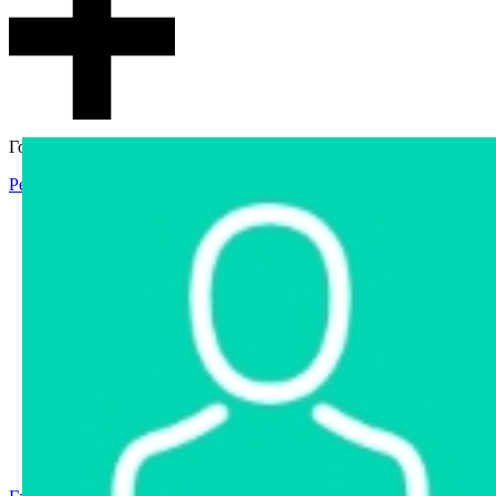
Гостевой доступ
Регистрация
Вход
Главная
Аукцион
Интернет-магазин
Интернет-витрина
Услуги
Информация
Контакты
Частное имущество
Арестованное имущество
Реестр несостоявшихся торгов
Реестр переоценок
Государственное имущество