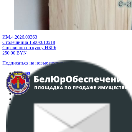
ИМ.4.2026.00363
Столешница 1500х610х18
Справочно по курсу НБРБ
250,00
BYN
Подписаться на новые поступления
Главная
Аукционы
Интернет-магазин
Регламент организации и проведения торгов
Пользовательское соглашение
Политика в отношении обработки персональных
данных
ПОЛОЖЕНИЕ О ПОЛИТИКЕ ОБРАБОТКИ COOKIE-
ФАЙЛОВ
Настройки cookie-файлов