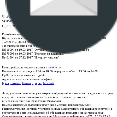
Контакты
© 2026 Республиканское унитарное предприятие по оказанию
услуг "БелЮрОбеспечение" - Все права защищены авторским
правом
Республиканское унитарное предприятие по оказанию услуг "БелЮрОбеспечение"
Юридический адрес: г. Минск, пр-т. Дзержинского, 1Б, e-mail:
kanc@rup.by
, УНП
192821149, ОКПО 500111895000
Зарегистрировано в торговом реестре Республики Беларусь:
№310994 от 10.03.2017 "Оптовая торговля без торговых объектов";
№370993 от 10.03.2017 "Торговля на аукционах";
№401394 от 27.12.2017 "Интернет-магазин".
Режим работы интернет-магазина
e-auction.by
:
Понедельник – пятница: с 9:00 до 18:00, перерыв на обед: с 13:00 до 14:00
Суббота, воскресенье - выходной
Адреса филиалов и контактые телефоны:
Брест
,
Витебск
,
Гомель
,
Гродно
,
Могилёв
.
Лица, уполномоченные на рассмотрение обращений покупателей о нарушении их прав,
предусмотренных законодательством о защите прав потребителей:
генеральный директор Веко Руслан Викторович.
Номера контактных телефонов работников местных исполнительных и
распорядительных органов, уполномоченных рассматривать обращения покупателей в
соответствии с законодательством об обращениях граждан и юридических лиц:
Отдел торговли и услуг администрации Московского района тел.: +375 17 263-97-69,