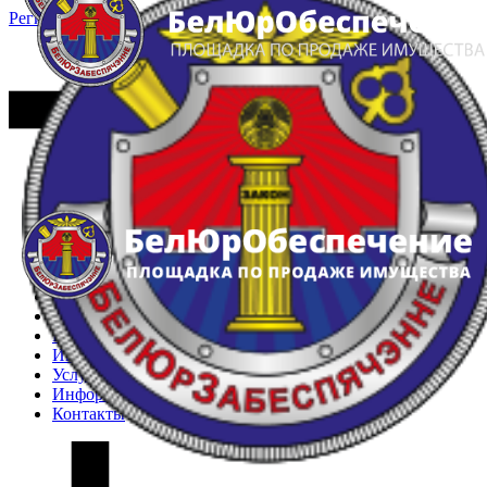
Регистрация
Вход
Главная
Арестованное имущество
Реестр несостоявшихся торгов
Реестр переоценок
Частное имущество
Государственное имущество
Интернет-магазин
Интернет-витрина
Услуги
Информация
Контакты