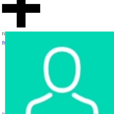
Гостевой доступ
Регистрация
Вход
Главная
Аукцион
Интернет-магазин
Интернет-витрина
Услуги
Информация
Контакты
Частное имущество
Арестованное имущество
Реестр несостоявшихся торгов
Реестр переоценок
Государственное имущество