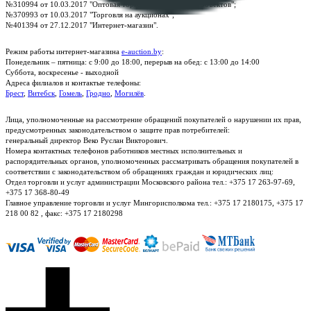
№310994 от 10.03.2017 "Оптовая торговля без торговых объектов";
№370993 от 10.03.2017 "Торговля на аукционах";
№401394 от 27.12.2017 "Интернет-магазин".
Режим работы интернет-магазина
e-auction.by
:
Понедельник – пятница: с 9:00 до 18:00, перерыв на обед: с 13:00 до 14:00
Суббота, воскресенье - выходной
Адреса филиалов и контактые телефоны:
Брест
,
Витебск
,
Гомель
,
Гродно
,
Могилёв
.
Лица, уполномоченные на рассмотрение обращений покупателей о нарушении их прав,
предусмотренных законодательством о защите прав потребителей:
генеральный директор Веко Руслан Викторович.
Номера контактных телефонов работников местных исполнительных и
распорядительных органов, уполномоченных рассматривать обращения покупателей в
соответствии с законодательством об обращениях граждан и юридических лиц:
Отдел торговли и услуг администрации Московского района тел.: +375 17 263-97-69,
+375 17 368-80-49
Главное управление торговли и услуг Мингорисполкома тел.: +375 17 2180175, +375 17
218 00 82 , факс: +375 17 2180298