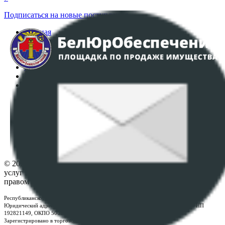
Подписаться на новые поступления
Главная
Аукционы
Интернет-магазин
Регламент организации и проведения торгов
Пользовательское соглашение
Политика в отношении обработки персональных
данных
ПОЛОЖЕНИЕ О ПОЛИТИКЕ ОБРАБОТКИ COOKIE-
ФАЙЛОВ
Настройки cookie-файлов
Контакты
© 2026 Республиканское унитарное предприятие по оказанию
услуг "БелЮрОбеспечение" - Все права защищены авторским
правом
Республиканское унитарное предприятие по оказанию услуг "БелЮрОбеспечение"
Юридический адрес: г. Минск, пр-т. Дзержинского, 1Б, e-mail:
kanc@rup.by
, УНП
192821149, ОКПО 500111895000
Зарегистрировано в торговом реестре Республики Беларусь: