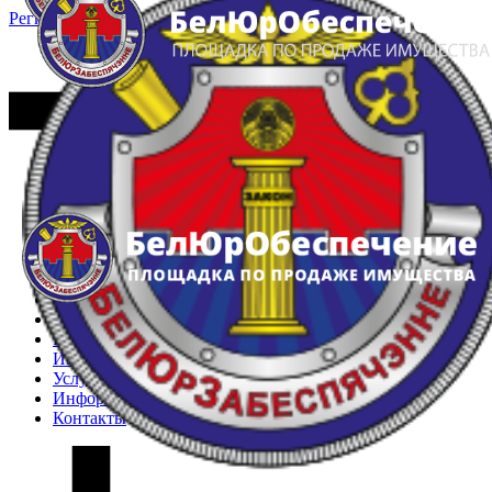
Регистрация
Вход
Главная
Арестованное имущество
Реестр несостоявшихся торгов
Реестр переоценок
Частное имущество
Государственное имущество
Интернет-магазин
Интернет-витрина
Услуги
Информация
Контакты