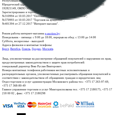
Республиканское унитарное предприятие по оказанию услуг "БелЮрОбеспечение"
Юридический адрес: г. Минск, пр-т. Дзержинского, 1Б, e-mail:
kanc@rup.by
, УНП
192821149, ОКПО 500111895000
Зарегистрировано в торговом реестре Республики Беларусь:
№310994 от 10.03.2017 "Оптовая торговля без торговых объектов";
№370993 от 10.03.2017 "Торговля на аукционах";
№401394 от 27.12.2017 "Интернет-магазин".
Режим работы интернет-магазина
e-auction.by
:
Понедельник – пятница: с 9:00 до 18:00, перерыв на обед: с 13:00 до 14:00
Суббота, воскресенье - выходной
Адреса филиалов и контактые телефоны:
Брест
,
Витебск
,
Гомель
,
Гродно
,
Могилёв
.
Лица, уполномоченные на рассмотрение обращений покупателей о нарушении их прав,
предусмотренных законодательством о защите прав потребителей:
генеральный директор Веко Руслан Викторович.
Номера контактных телефонов работников местных исполнительных и
распорядительных органов, уполномоченных рассматривать обращения покупателей в
соответствии с законодательством об обращениях граждан и юридических лиц:
Отдел торговли и услуг администрации Московского района тел.: +375 17 263-97-69,
+375 17 368-80-49
Главное управление торговли и услуг Мингорисполкома тел.: +375 17 2180175, +375 17
218 00 82 , факс: +375 17 2180298