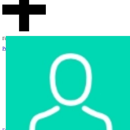
Гостевой доступ
Регистрация
Вход
Главная
Аукцион
Интернет-магазин
Интернет-витрина
Услуги
Информация
Контакты
Частное имущество
Арестованное имущество
Реестр несостоявшихся торгов
Реестр переоценок
Государственное имущество