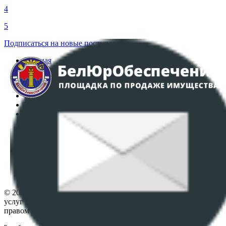
4
5
Подписаться на новые поступления
Главная
Аукционы
Интернет-магазин
Регламент организации и проведения торгов
Пользовательское соглашение
Политика в отношении обработки персональных
данных
ПОЛОЖЕНИЕ О ПОЛИТИКЕ ОБРАБОТКИ COOKIE-
ФАЙЛОВ
Настройки cookie-файлов
Контакты
© 2026 Республиканское унитарное предприятие по оказанию
услуг "БелЮрОбеспечение" - Все права защищены авторским
правом