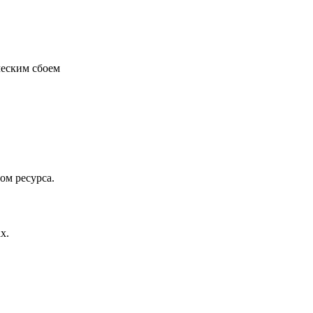
ческим сбоем
ом ресурса.
х.