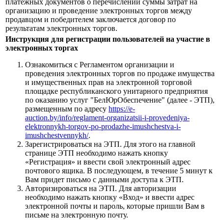
платежных документов о перечислении суммы затрат на
организацию и проведение электронных торгов между
продавцом и победителем заключается договор по
результатам электронных торгов.
Инструкция для регистрации пользователей на участие в
электронных торгах
Ознакомиться с Регламентом организации и
проведения электронных торгов по продаже имущества
и имущественных прав на электронной торговой
площадке республиканского унитарного предприятия
по оказанию услуг "БелЮрОбеспечение" (далее - ЭТП),
размещенным по адресу
https://e-
auction.by/info/reglament-organizatsii-i-provedeniya-
elektronnykh-torgov-po-prodazhe-imushchestva-i-
imushchestvennykh/
.
Зарегистрироваться на ЭТП. Для этого на главной
странице ЭТП необходимо нажать кнопку
«Регистрация» и ввести свой электронный адрес
почтового ящика. В последующем, в течение 5 минут к
Вам придет письмо с данными доступа к ЭТП.
Авторизироваться на ЭТП. Для авторизации
необходимо нажать кнопку «Вход» и ввести адрес
электронной почты и пароль, которые пришли Вам в
письме на электронную почту.