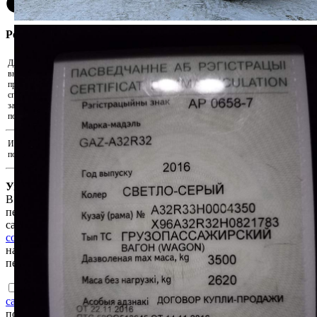
Регистрация участника
Для участия в аукционе необходимо
внести задаток. Скачайте реквизиты и
Скачать реквизиты на оплату
произведите оплату удобным для Вас
способом. Для подтверждения внесения
Прикрепить подтверждения оплаты...
задатка прикрепите документ,
подтверждающий факт оплаты.
Иные документы, подтверждающие
Прикрепить иные документы...
полномочия на участие в аукционе
Уважаемый пользователь!
В соответствии с Законом Республики Беларусь «О защите
персональных данных» для продолжения работы на интернет-
сайте e-auction.by просим ознакомиться с
Пользовательским
соглашением интернет-сайта e-auction.by
и выразить согласие
на обработку информации о пользователе, в том числе
персональных данных.
Ознакомлен с
Пользовательским соглашением интернет-
сайта e-auction.by
и согласен с обработкой информации о
пользователе, в том числе персональных данных, а также их