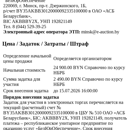
"БелЮрОбеспечение"
220069, г. Минск, пр-т. Дзержинского, 1Б,
р/счет BY35AKBB30120000092335100000 в ОАО «АСБ
Беларусбанк»,
BIC AKBBBY2X, УНП 192821149
Тел. 8 (044) 529-39-25
Электронный адрес оператора ЭТП:
minsk@e-auction.by
Цена / Задаток / Затраты / Штраф
Определение начальной
Определяется организатором
цены продажи
24 900.00 BYN
Справочно по курсу
Начальная стоимость
НБРБ
Сумма задатка для
2 490.00 BYN
Справочно по курсу
участия
НБРБ
Срок внесения задатка
до 15.07.2026 16:00:00
Порядок внесения задатка
Задаток для участия в электронных торгах перечисляется на
текущий (расчетный) счет №
BY35AKBB30120000092335100000 в ЦБУ № 510 ОАО «АСБ
Беларусбанк», БIC: AKBBBY2X, УНП 192821149, получатель
платежа – республиканское унитарное предприятие по
оказанию услуг «БелЮрОбеспечение». Срок внесения