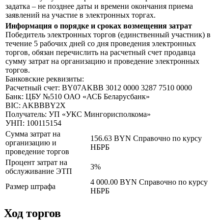
задатка – не позднее даты и времени окончания приема
заявлений на участие в электронных торгах.
Информация о порядке и сроках возмещения затрат
Победитель электронных торгов (единственный участник) в
течение 5 рабочих дней со дня проведения электронных
торгов, обязан перечислить на расчетный счет продавца
сумму затрат на организацию и проведение электронных
торгов.
Банковские реквизиты:
Расчетный счет: BY07AKBB 3012 0000 3287 7510 0000
Банк: ЦБУ №510 ОАО «АСБ Беларусбанк»
BIC: AKBBBY2X
Получатель: УП «УКС Мингорисполкома»
УНП: 100115154
Сумма затрат на
156.63 BYN
Справочно по курсу
организацию и
НБРБ
проведение торгов
Процент затрат на
3%
обслуживание ЭТП
4 000.00 BYN
Справочно по курсу
Размер штрафа
НБРБ
Ход торгов