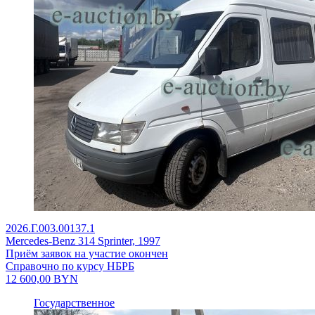
2026.Г.003.00137.1
Mercedes-Benz 314 Sprinter, 1997
Приём заявок на участие окончен
Справочно по курсу НБРБ
12 600,00
BYN
Государственное