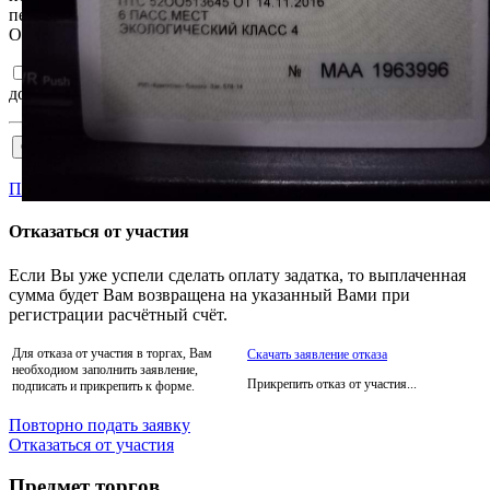
передачей, в том числе трансграничной, в соответствии с ним.
Ознакомлен и согласен с
Регламентом
и
Соглашением
.
Подтверждаю достоверность сведений, указанных в
документах на участия в торгах.
Пройти аккредитацию
Отказаться от участия
Если Вы уже успели сделать оплату задатка, то выплаченная
сумма будет Вам возвращена на указанный Вами при
регистрации расчётный счёт.
Для отказа от участия в торгах, Вам
Скачать заявление отказа
необходиом заполнить заявление,
Прикрепить отказ от участия...
подписать и прикрепить к форме.
Повторно подать заявку
Отказаться от участия
Предмет торгов