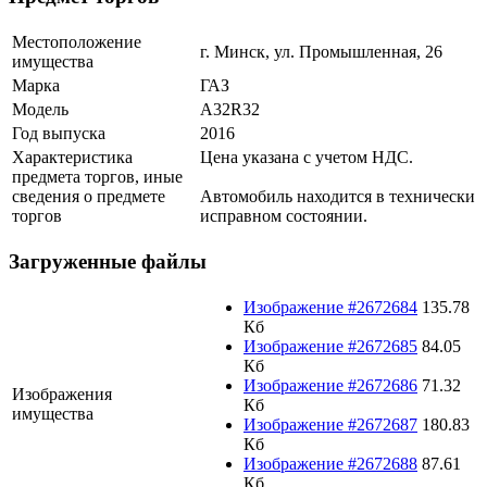
Местоположение
г. Минск, ул. Промышленная, 26
имущества
Марка
ГАЗ
Модель
A32R32
Год выпуска
2016
Характеристика
Цена указана с учетом НДС.
предмета торгов, иные
сведения о предмете
Автомобиль находится в технически
торгов
исправном состоянии.
Загруженные файлы
Изображение #2672684
135.78
Кб
Изображение #2672685
84.05
Кб
Изображение #2672686
71.32
Изображения
Кб
имущества
Изображение #2672687
180.83
Кб
Изображение #2672688
87.61
Кб