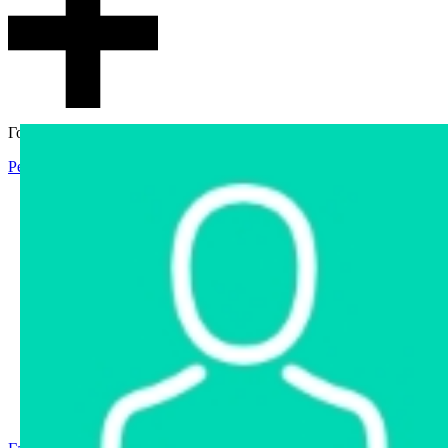
Гостевой доступ
Регистрация
Вход
Главная
Аукцион
Интернет-магазин
Интернет-витрина
Услуги
Информация
Контакты
Частное имущество
Арестованное имущество
Реестр несостоявшихся торгов
Реестр переоценок
Государственное имущество