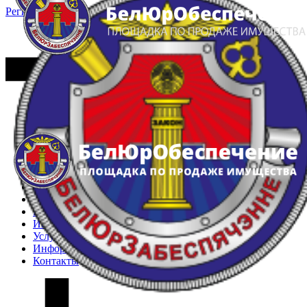
Регистрация
Вход
Главная
Арестованное имущество
Реестр несостоявшихся торгов
Реестр переоценок
Частное имущество
Государственное имущество
Интернет-магазин
Интернет-витрина
Услуги
Информация
Контакты