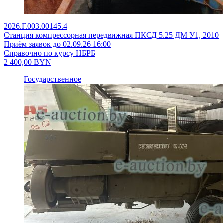
2026.Г.003.00145.4
Станция компрессорная передвижная ПКСД 5.25 ДМ У1, 2010
Приём заявок до 02.09.26 16:00
Справочно по курсу НБРБ
2 400,00
BYN
Государственное