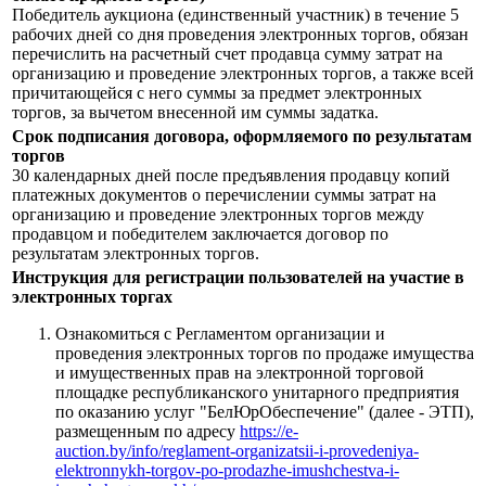
Победитель аукциона (единственный участник) в течение 5
рабочих дней со дня проведения электронных торгов, обязан
перечислить на расчетный счет продавца сумму затрат на
организацию и проведение электронных торгов, а также всей
причитающейся с него суммы за предмет электронных
торгов, за вычетом внесенной им суммы задатка.
Срок подписания договора, оформляемого по результатам
торгов
30 календарных дней после предъявления продавцу копий
платежных документов о перечислении суммы затрат на
организацию и проведение электронных торгов между
продавцом и победителем заключается договор по
результатам электронных торгов.
Инструкция для регистрации пользователей на участие в
электронных торгах
Ознакомиться с Регламентом организации и
проведения электронных торгов по продаже имущества
и имущественных прав на электронной торговой
площадке республиканского унитарного предприятия
по оказанию услуг "БелЮрОбеспечение" (далее - ЭТП),
размещенным по адресу
https://e-
auction.by/info/reglament-organizatsii-i-provedeniya-
elektronnykh-torgov-po-prodazhe-imushchestva-i-