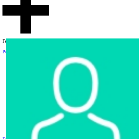
Гостевой доступ
Регистрация
Вход
Главная
Аукцион
Интернет-магазин
Интернет-витрина
Услуги
Информация
Контакты
Частное имущество
Арестованное имущество
Реестр несостоявшихся торгов
Реестр переоценок
Государственное имущество