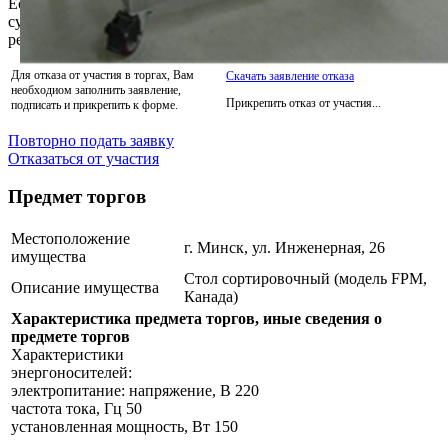
Если Вы уже успели сделать оплату задатка, то выплаченная
сумма будет Вам возвращена на указанный Вами при
регистрации расчётный счёт.
Для отказа от участия в торгах, Вам
Скачать заявление отказа
необходиом заполнить заявление,
Прикрепить отказ от участия...
подписать и прикрепить к форме.
Повторно подать заявку
Отказаться от участия
Предмет торгов
Местоположение
г. Минск, ул. Инженерная, 26
имущества
Стол сортировочный (модель FPM,
Описание имущества
Канада)
Характеристика предмета торгов, иные сведения о
предмете торгов
Характеристики
энергоносителей:
электропитание: напряжение, В 220
частота тока, Гц 50
установленная мощность, Вт 150