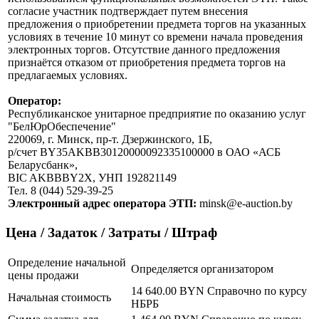
согласие участник подтверждает путем внесения
предложения о приобретении предмета торгов на указанных
условиях в течение 10 минут со времени начала проведения
электронных торгов. Отсутствие данного предложения
признаётся отказом от приобретения предмета торгов на
предлагаемых условиях.
Оператор:
Республиканское унитарное предприятие по оказанию услуг
"БелЮрОбеспечение"
220069, г. Минск, пр-т. Дзержинского, 1Б,
р/счет BY35AKBB30120000092335100000 в ОАО «АСБ
Беларусбанк»,
BIC AKBBBY2X, УНП 192821149
Тел. 8 (044) 529-39-25
Электронный адрес оператора ЭТП:
minsk@e-auction.by
Цена / Задаток / Затраты / Штраф
Определение начальной
Определяется организатором
цены продажи
14 640.00 BYN
Справочно по курсу
Начальная стоимость
НБРБ