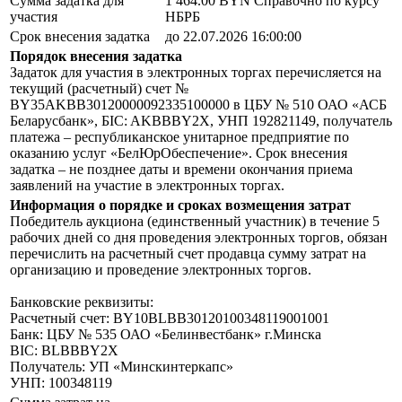
Сумма задатка для
1 464.00 BYN
Справочно по курсу
участия
НБРБ
Срок внесения задатка
до 22.07.2026 16:00:00
Порядок внесения задатка
Задаток для участия в электронных торгах перечисляется на
текущий (расчетный) счет №
BY35AKBB30120000092335100000 в ЦБУ № 510 ОАО «АСБ
Беларусбанк», БIC: AKBBBY2X, УНП 192821149, получатель
платежа – республиканское унитарное предприятие по
оказанию услуг «БелЮрОбеспечение». Срок внесения
задатка – не позднее даты и времени окончания приема
заявлений на участие в электронных торгах.
Информация о порядке и сроках возмещения затрат
Победитель аукциона (единственный участник) в течение 5
рабочих дней со дня проведения электронных торгов, обязан
перечислить на расчетный счет продавца сумму затрат на
организацию и проведение электронных торгов.
Банковские реквизиты:
Расчетный счет: BY10BLBB30120100348119001001
Банк: ЦБУ № 535 ОАО «Белинвестбанк» г.Минска
BIC: BLBBBY2X
Получатель: УП «Минскинтеркапс»
УНП: 100348119