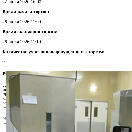
22 июля 2026 16:00
Время начала торгов:
28 июля 2026 11:00
Время окончания торгов:
28 июля 2026 11:10
Количество участников, допущенных к торгам:
0
Регистрация участника
Для участия в аукционе необходимо
внести задаток. Скачайте реквизиты и
Скачать реквизиты на оплату
произведите оплату удобным для Вас
способом. Для подтверждения внесения
Прикрепить подтверждения оплаты...
задатка прикрепите документ,
подтверждающий факт оплаты.
Иные документы, подтверждающие
Прикрепить иные документы...
полномочия на участие в аукционе