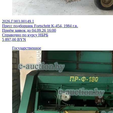
2026.Г.003.00149.1
Пресс подборщик Fortschritt K-454, 1984 г.в.
Приём заявок до 04.09.26 16:00
Справочно по курсу НБРБ
5 897,00
BYN
Государственное