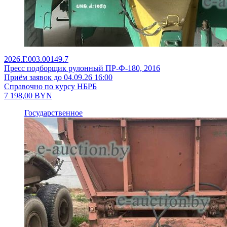
2026.Г.003.00149.7
Пресс подборщик рулонный ПР-Ф-180, 2016
Приём заявок до 04.09.26 16:00
Справочно по курсу НБРБ
7 198,00
BYN
Государственное