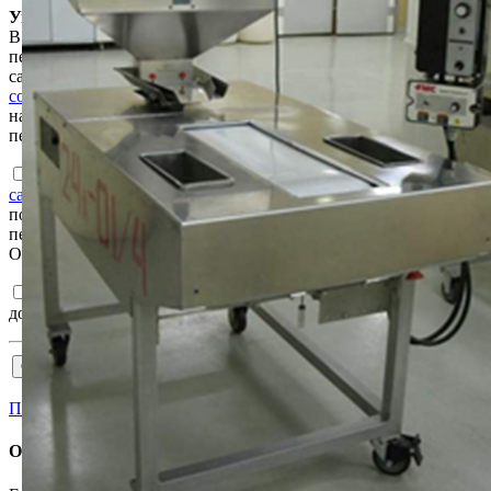
Уважаемый пользователь!
В соответствии с Законом Республики Беларусь «О защите
персональных данных» для продолжения работы на интернет-
сайте e-auction.by просим ознакомиться с
Пользовательским
соглашением интернет-сайта e-auction.by
и выразить согласие
на обработку информации о пользователе, в том числе
персональных данных.
Ознакомлен с
Пользовательским соглашением интернет-
сайта e-auction.by
и согласен с обработкой информации о
пользователе, в том числе персональных данных, а также их
передачей, в том числе трансграничной, в соответствии с ним.
Ознакомлен и согласен с
Регламентом
и
Соглашением
.
Подтверждаю достоверность сведений, указанных в
документах на участия в торгах.
Пройти аккредитацию
Отказаться от участия