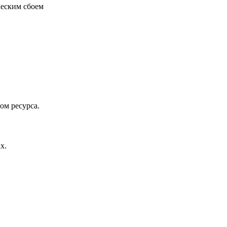
ческим сбоем
ом ресурса.
х.