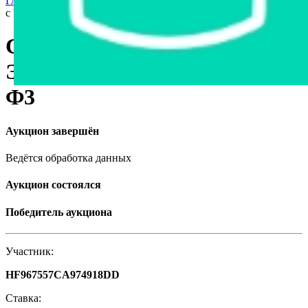
Главная страница
›
Станки и оборудование
›
Станок токарный
с ЧПУ Электроника НЦ-31 16А20-Ф3
Станок токарный с ЧПУ
Электроника НЦ-31 16А20-
Ф3
Аукцион завершён
Ведётся обработка данных
Аукцион состоялся
Победитель аукциона
Участник:
HF967557CA974918DD
Ставка: