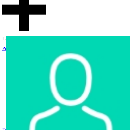
Гостевой доступ
Регистрация
Вход
Главная
Аукцион
Интернет-магазин
Интернет-витрина
Услуги
Информация
Контакты
Частное имущество
Арестованное имущество
Реестр несостоявшихся торгов
Реестр переоценок
Государственное имущество