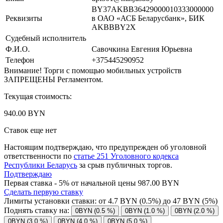
BY37AKBB36429000010333000000
Реквизиты
в ОАО «АСБ Беларусбанк», БИК
AKBBBY2X
Судебный исполнитель
Ф.И.О.
Савочкина Евгения Юрьевна
Телефон
+375445290952
Внимание! Торги с помощью мобильных устройств
ЗАПРЕЩЕНЫ Регламентом.
Текущая стоимость:
940.00 BYN
Ставок еще нет
Настоящим подтверждаю, что предупрежден об уголовной
ответственности по
статье 251 Уголовного кодекса
Республики Беларусь
за срыв публичных торгов.
Подтверждаю
Первая ставка - 5% от начальной цены 987.00 BYN
Сделать первую ставку
Лимиты установки ставки: от
4.7
BYN (0.5%) до
47
BYN (5%)
Поднять ставку на:
0BYN (0.5 %)
0BYN (1.0 %)
0BYN (2.0 %)
0BYN (3.0 %)
0BYN (4.0 %)
0BYN (5.0 %)