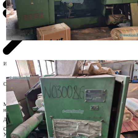
Информация о предмете торгов
инв.№030086. Бывший в
эксплуатации. Комплектность и
работоспособность не установлена.
Описание имущества
Демонтаж и вывоз производит
покупатель.
Местоположение
г. Гомель, ул. Владимирова, 10
имущества
Открытое акционерное общество
Должник
"Гомельский завод "Коммунальник"
Осмотр объекта
Участник электронных торгов обязан до начала электронных