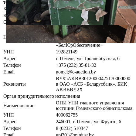
торгов осмотреть предмет торгов ( п.2.4.3 Регламента)
Контактное лицо
Специалисты по продаже
Контакты
+375445293915
Организатор/оператор торгов
Гомельский филиал
республиканского унитарного
Наименование
предприятия по оказанию услуг
«БелЮрОбеспечение»
УНП
192821149
Адрес
г. Гомель, ул. Троллейбусная, 6
Телефон
+375 (232) 35-81-32
Email
gomel@e-auction.by
BY95AKBB30120000425170000000
Реквизиты
в ОАО «АСБ «Беларусбанк», БИК
AKBBBY2X
Орган принудительного исполнения
ОПИ УПИ главного управления
Наименование
юстиции Гомельского облисполкома
УНП
400062755
Адрес
246001, г. Гомель, ул. Фрунзе, 6
Телефон
8 (0232) 510347
Email
upi301@minjust.by