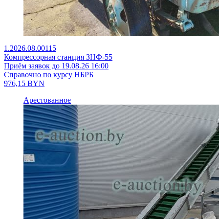
1.2026.08.00115
Компрессорная станция ЗНФ-55
Приём заявок до 19.08.26 16:00
Справочно по курсу НБРБ
976,15
BYN
Арестованное