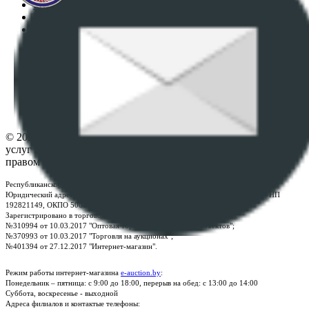
Регламент организации и проведения торгов
Пользовательское соглашение
Политика в отношении обработки персональных
данных
ПОЛОЖЕНИЕ О ПОЛИТИКЕ ОБРАБОТКИ COOKIE-
ФАЙЛОВ
Настройки cookie-файлов
Контакты
© 2026 Республиканское унитарное предприятие по оказанию
услуг "БелЮрОбеспечение" - Все права защищены авторским
правом
Республиканское унитарное предприятие по оказанию услуг "БелЮрОбеспечение"
Юридический адрес: г. Минск, пр-т. Дзержинского, 1Б, e-mail:
kanc@rup.by
, УНП
192821149, ОКПО 500111895000
Зарегистрировано в торговом реестре Республики Беларусь:
№310994 от 10.03.2017 "Оптовая торговля без торговых объектов";
№370993 от 10.03.2017 "Торговля на аукционах";
№401394 от 27.12.2017 "Интернет-магазин".
Режим работы интернет-магазина
e-auction.by
:
Понедельник – пятница: с 9:00 до 18:00, перерыв на обед: с 13:00 до 14:00
Суббота, воскресенье - выходной
Адреса филиалов и контактые телефоны: