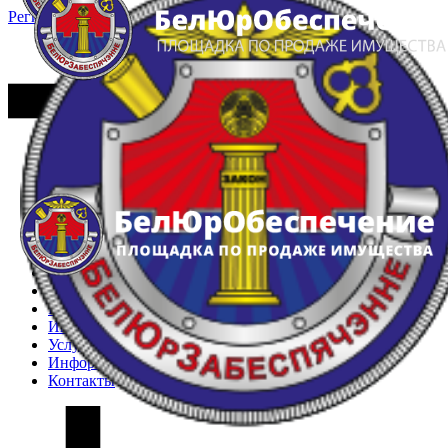
Регистрация
Вход
Главная
Арестованное имущество
Реестр несостоявшихся торгов
Реестр переоценок
Частное имущество
Государственное имущество
Интернет-магазин
Интернет-витрина
Услуги
Информация
Контакты