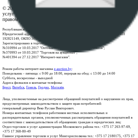
© 2026 Республиканское унитарное предприятие по оказанию
услуг "БелЮрОбеспечение" - Все права защищены авторским
правом
Республиканское унитарное предприятие по оказанию услуг "БелЮрОбеспечение"
Юридический адрес: г. Минск, пр-т. Дзержинского, 1Б, e-mail:
kanc@rup.by
, УНП
192821149, ОКПО 500111895000
Зарегистрировано в торговом реестре Республики Беларусь:
№310994 от 10.03.2017 "Оптовая торговля без торговых объектов";
№370993 от 10.03.2017 "Торговля на аукционах";
№401394 от 27.12.2017 "Интернет-магазин".
Режим работы интернет-магазина
e-auction.by
:
Понедельник – пятница: с 9:00 до 18:00, перерыв на обед: с 13:00 до 14:00
Суббота, воскресенье - выходной
Адреса филиалов и контактые телефоны:
Брест
,
Витебск
,
Гомель
,
Гродно
,
Могилёв
.
Лица, уполномоченные на рассмотрение обращений покупателей о нарушении их прав,
предусмотренных законодательством о защите прав потребителей:
генеральный директор Веко Руслан Викторович.
Номера контактных телефонов работников местных исполнительных и
распорядительных органов, уполномоченных рассматривать обращения покупателей в
соответствии с законодательством об обращениях граждан и юридических лиц:
Отдел торговли и услуг администрации Московского района тел.: +375 17 263-97-69,
+375 17 368-80-49
Главное управление торговли и услуг Мингорисполкома тел.: +375 17 2180175, +375 17