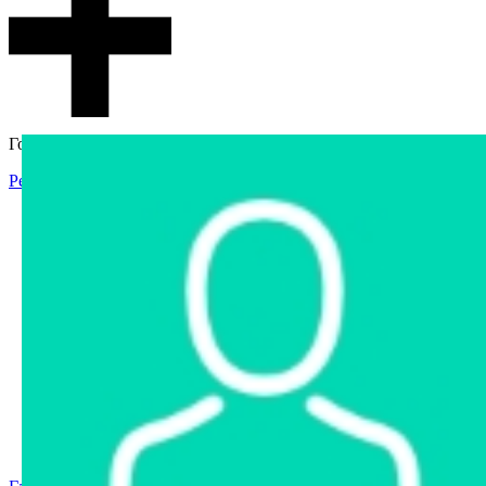
Гостевой доступ
Регистрация
Вход
Главная
Аукцион
Интернет-магазин
Интернет-витрина
Услуги
Информация
Контакты
Частное имущество
Арестованное имущество
Реестр несостоявшихся торгов
Реестр переоценок
Государственное имущество