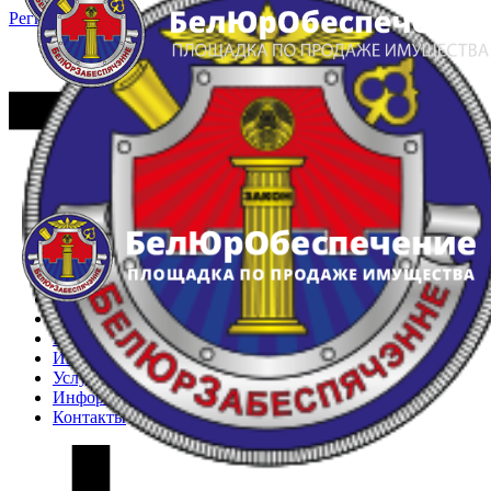
Регистрация
Вход
Главная
Арестованное имущество
Реестр несостоявшихся торгов
Реестр переоценок
Частное имущество
Государственное имущество
Интернет-магазин
Интернет-витрина
Услуги
Информация
Контакты