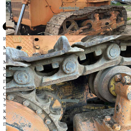
Информация о предмете торгов
Минская область, Молодечненский
Местоположение
р-н, гп Радошковичи, ул.
имущества
Дубровенская, 42А
Марка
Б
Модель
10
Описание
Цена указана без НДС.
Год выпуска
2015
Состояние
Бывшее в употреблении.
Осмотр объекта
Участник электронных торгов обязан до начала электронных
торгов осмотреть предмет торгов ( п.2.4.3 Регламента)
Контактное лицо
Заказчик электронных торгов
Контакты
+375296949670
Продавец имущества
Общество с ограниченной