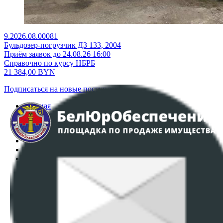
9.2026.08.00081
Бульдозер-погрузчик ДЗ 133, 2004
Приём заявок до 24.08.26 16:00
Справочно по курсу НБРБ
21 384,00
BYN
Подписаться на новые поступления
Главная
Аукционы
Интернет-магазин
Регламент организации и проведения торгов
Пользовательское соглашение
Политика в отношении обработки персональных
данных
ПОЛОЖЕНИЕ О ПОЛИТИКЕ ОБРАБОТКИ COOKIE-
ФАЙЛОВ
Настройки cookie-файлов
Контакты