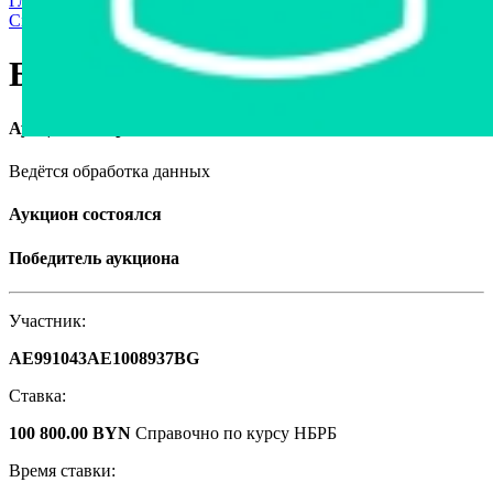
Главная страница
›
Продажа частного имущества с торгов
›
Спецтехника
›
Бульдозеры
›
Бульдозер Б 10М, 2015
Бульдозер Б 10М, 2015
Аукцион завершён
Ведётся обработка данных
Аукцион состоялся
Победитель аукциона
Участник:
AE991043AE1008937BG
Ставка:
100 800.00 BYN
Справочно по курсу НБРБ
Время ставки: