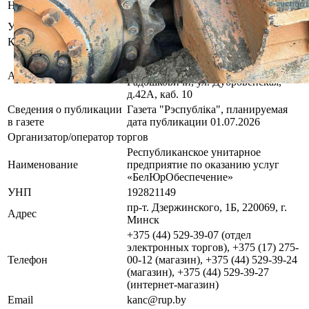
Наименование
ответственностью «ДжоВит»
УНП
690687966
Контакты
+375296949670
222322, Минская обл.,
Молодечненский р-н, г.п.
Адрес
Радошковичи, ул. Дубровенская,
д.42А, каб. 10
Сведения о публикации
Газета "Рэспубліка", планируемая
в газете
дата публикации 01.07.2026
Организатор/оператор торгов
Республиканское унитарное
Наименование
предприятие по оказанию услуг
«БелЮрОбеспечение»
УНП
192821149
пр-т. Дзержинского, 1Б, 220069, г.
Адрес
Минск
+375 (44) 529-39-07 (отдел
электронных торгов), +375 (17) 275-
Телефон
00-12 (магазин), +375 (44) 529-39-24
(магазин), +375 (44) 529-39-27
(интернет-магазин)
Email
kanc@rup.by