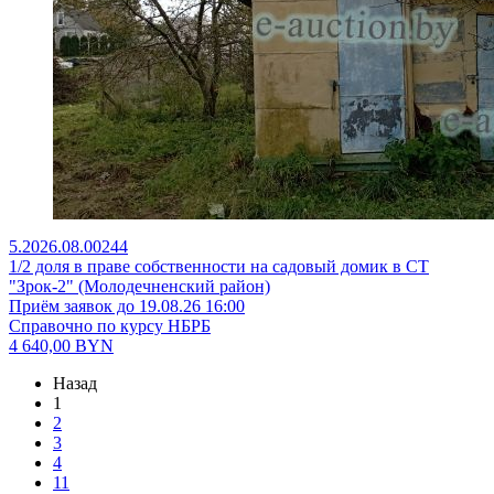
5.2026.08.00244
1/2 доля в праве собственности на садовый домик в СТ
"Зрок-2" (Молодечненский район)
Приём заявок до 19.08.26 16:00
Справочно по курсу НБРБ
4 640,00
BYN
Назад
1
2
3
4
11