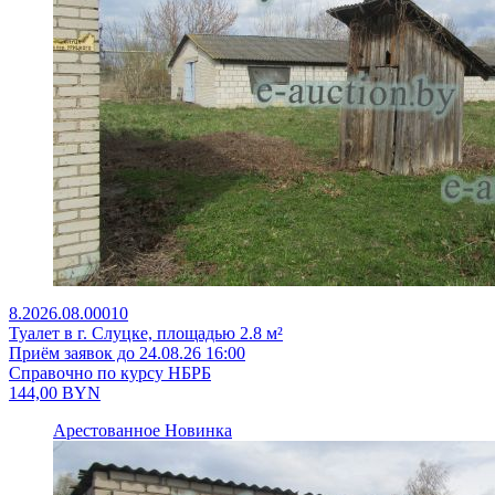
8.2026.08.00010
Туалет в г. Слуцке, площадью 2.8 м²
Приём заявок до 24.08.26 16:00
Справочно по курсу НБРБ
144,00
BYN
Арестованное
Новинка