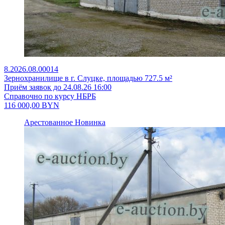
8.2026.08.00014
Зернохранилище в г. Слуцке, площадью 727.5 м²
Приём заявок до 24.08.26 16:00
Справочно по курсу НБРБ
116 000,00
BYN
Арестованное
Новинка