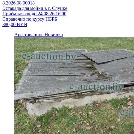
8.2026.08.00018
Эстакада для мойки в г. Слуцке
Приём заявок до 24.08.26 16:00
Справочно по курсу НБРБ
880,00
BYN
Арестованное
Новинка