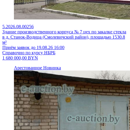
5.2026.08.00256
Здание производственного корпуса № 7 цех по закалке стекла
в д. Станок-Водица (Смолевичский район), площадью 1530.8
м²
Приём заявок до 19.08.26 16:00
Справочно по курсу НБРБ
1 680 000,00
BYN
Арестованное
Новинка