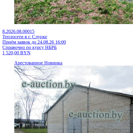
8.2026.08.00015
Теплосети в г. Слуцке
Приём заявок до 24.08.26 16:00
Справочно по курсу НБРБ
1 520,00
BYN
Арестованное
Новинка