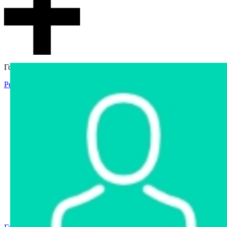
Гостевой доступ
Регистрация
Вход
Главная
Аукцион
Интернет-магазин
Интернет-витрина
Услуги
Информация
Контакты
Частное имущество
Арестованное имущество
Реестр несостоявшихся торгов
Реестр переоценок
Государственное имущество