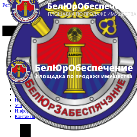
Регистрация
Вход
Главная
Арестованное имущество
Реестр несостоявшихся торгов
Реестр переоценок
Частное имущество
Государственное имущество
Интернет-магазин
Интернет-витрина
Услуги
Информация
Контакты