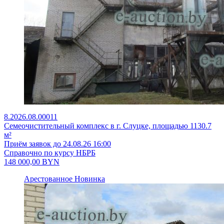
8.2026.08.00011
Семеочистительный комплекс в г. Слуцке, площадью 1130.7
м²
Приём заявок до 24.08.26 16:00
Справочно по курсу НБРБ
148 000,00
BYN
Арестованное
Новинка