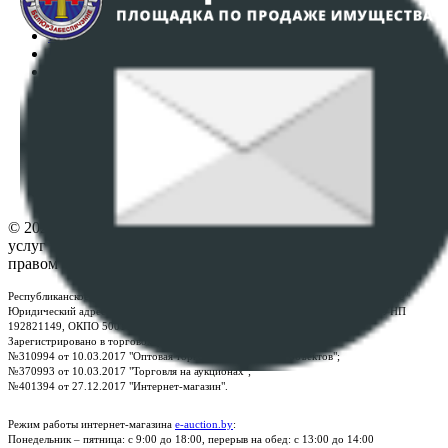
Интернет-магазин
Регламент организации и проведения торгов
Пользовательское соглашение
Политика в отношении обработки персональных
данных
ПОЛОЖЕНИЕ О ПОЛИТИКЕ ОБРАБОТКИ COOKIE-
ФАЙЛОВ
Настройки cookie-файлов
Контакты
© 2026 Республиканское унитарное предприятие по оказанию
услуг "БелЮрОбеспечение" - Все права защищены авторским
правом
Республиканское унитарное предприятие по оказанию услуг "БелЮрОбеспечение"
Юридический адрес: г. Минск, пр-т. Дзержинского, 1Б, e-mail:
kanc@rup.by
, УНП
192821149, ОКПО 500111895000
Зарегистрировано в торговом реестре Республики Беларусь:
№310994 от 10.03.2017 "Оптовая торговля без торговых объектов";
№370993 от 10.03.2017 "Торговля на аукционах";
№401394 от 27.12.2017 "Интернет-магазин".
Режим работы интернет-магазина
e-auction.by
:
Понедельник – пятница: с 9:00 до 18:00, перерыв на обед: с 13:00 до 14:00