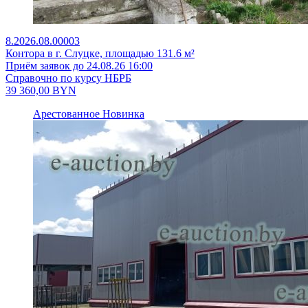
8.2026.08.00003
Контора в г. Слуцке, площадью 131.6 м²
Приём заявок до 24.08.26 16:00
Справочно по курсу НБРБ
39 360,00
BYN
Арестованное
Новинка