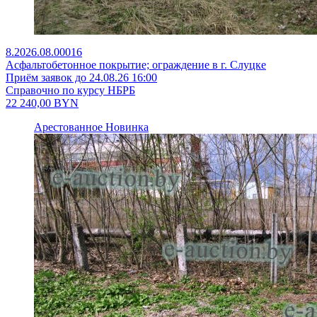
8.2026.08.00016
Асфальтобетонное покрытие; ограждение в г. Слуцке
Приём заявок до 24.08.26 16:00
Справочно по курсу НБРБ
22 240,00
BYN
Арестованное
Новинка