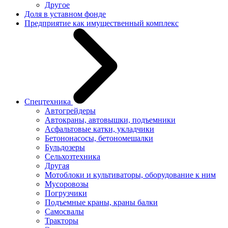
Другое
Доля в уставном фонде
Предприятие как имущественный комплекс
Спецтехника
Автогрейдеры
Автокраны, автовышки, подъемники
Асфальтовые катки, укладчики
Бетононасосы, бетономешалки
Бульдозеры
Сельхозтехника
Другая
Мотоблоки и культиваторы, оборудование к ним
Мусоровозы
Погрузчики
Подъемные краны, краны балки
Самосвалы
Тракторы