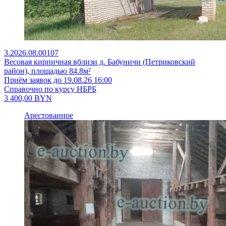
3.2026.08.00107
Весовая кирпичная вблизи д. Бабуничи (Петриковский
район), площадью 84.8м²
Приём заявок до 19.08.26 16:00
Справочно по курсу НБРБ
3 400,00
BYN
Арестованное