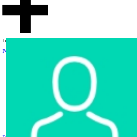
Гостевой доступ
Регистрация
Вход
Главная
Аукцион
Интернет-магазин
Интернет-витрина
Услуги
Информация
Контакты
Частное имущество
Арестованное имущество
Реестр несостоявшихся торгов
Реестр переоценок
Государственное имущество