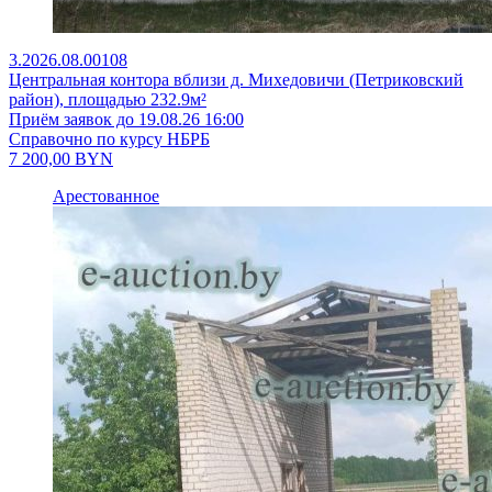
3.2026.08.00108
Центральная контора вблизи д. Михедовичи (Петриковский
район), площадью 232.9м²
Приём заявок до 19.08.26 16:00
Справочно по курсу НБРБ
7 200,00
BYN
Арестованное