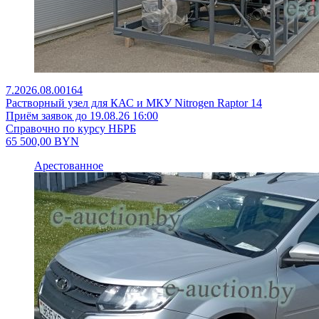
7.2026.08.00164
Растворный узел для КАС и МКУ Nitrogen Raptor 14
Приём заявок до 19.08.26 16:00
Справочно по курсу НБРБ
65 500,00
BYN
Арестованное