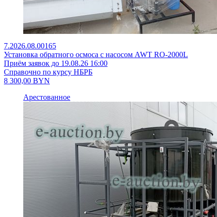
7.2026.08.00165
Установка обратного осмоса с насосом AWT RO-2000L
Приём заявок до 19.08.26 16:00
Справочно по курсу НБРБ
8 300,00
BYN
Арестованное