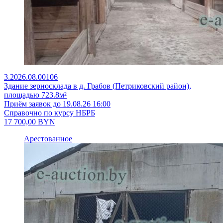
3.2026.08.00106
Здание зерносклада в д. Грабов (Петриковский район),
площадью 723.8м²
Приём заявок до 19.08.26 16:00
Справочно по курсу НБРБ
17 700,00
BYN
Арестованное