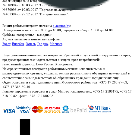
Зарегистрировано в торговом реестре Республики Беларусь:
№310994 от 10.03.2017 "Оптовая торговля без торговых объектов";
№370993 от 10.03.2017 "Торговля на аукционах";
№401394 от 27.12.2017 "Интернет-магазин".
Режим работы интернет-магазина
e-auction.by
:
Понедельник – пятница: с 9:00 до 18:00, перерыв на обед: с 13:00 до 14:00
Суббота, воскресенье - выходной
Адреса филиалов и контактые телефоны:
Брест
,
Витебск
,
Гомель
,
Гродно
,
Могилёв
.
Лица, уполномоченные на рассмотрение обращений покупателей о нарушении их прав,
предусмотренных законодательством о защите прав потребителей:
генеральный директор Веко Руслан Викторович.
Номера контактных телефонов работников местных исполнительных и
распорядительных органов, уполномоченных рассматривать обращения покупателей в
соответствии с законодательством об обращениях граждан и юридических лиц:
Отдел торговли и услуг администрации Московского района тел.: +375 17 263-97-69,
+375 17 368-80-49
Главное управление торговли и услуг Мингорисполкома тел.: +375 17 2180175, +375 17
218 00 82 , факс: +375 17 2180298