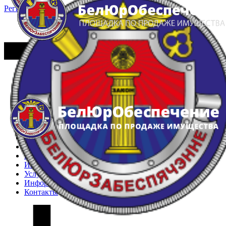
Регистрация
Вход
Главная
Арестованное имущество
Реестр несостоявшихся торгов
Реестр переоценок
Частное имущество
Государственное имущество
Интернет-магазин
Интернет-витрина
Услуги
Информация
Контакты