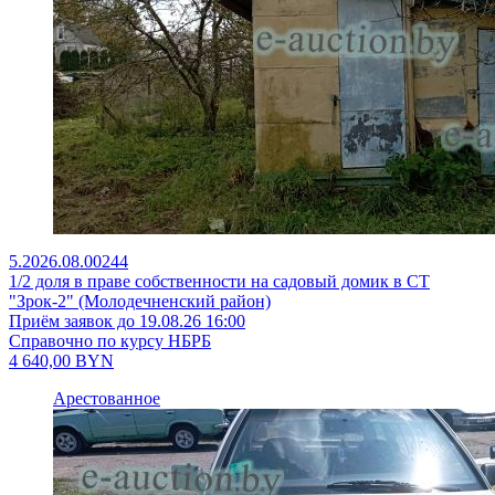
5.2026.08.00244
1/2 доля в праве собственности на садовый домик в СТ
"Зрок-2" (Молодечненский район)
Приём заявок до 19.08.26 16:00
Справочно по курсу НБРБ
4 640,00
BYN
Арестованное