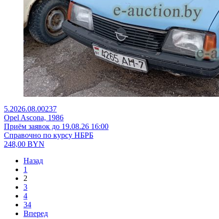
5.2026.08.00237
Opel Ascona, 1986
Приём заявок до 19.08.26 16:00
Справочно по курсу НБРБ
248,00
BYN
Назад
1
2
3
4
34
Вперед