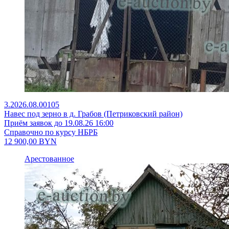
3.2026.08.00105
Навес под зерно в д. Грабов (Петриковский район)
Приём заявок до 19.08.26 16:00
Справочно по курсу НБРБ
12 900,00
BYN
Арестованное