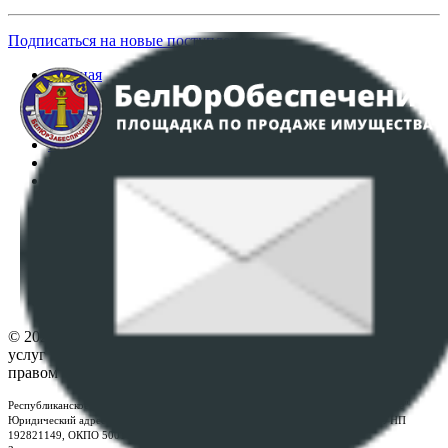
Подписаться на новые поступления
Главная
Аукционы
Интернет-магазин
Регламент организации и проведения торгов
Пользовательское соглашение
Политика в отношении обработки персональных
данных
ПОЛОЖЕНИЕ О ПОЛИТИКЕ ОБРАБОТКИ COOKIE-
ФАЙЛОВ
Настройки cookie-файлов
Контакты
© 2026 Республиканское унитарное предприятие по оказанию
услуг "БелЮрОбеспечение" - Все права защищены авторским
правом
Республиканское унитарное предприятие по оказанию услуг "БелЮрОбеспечение"
Юридический адрес: г. Минск, пр-т. Дзержинского, 1Б, e-mail:
kanc@rup.by
, УНП
192821149, ОКПО 500111895000