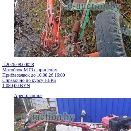
5.2026.08.00058
Мотоблок МТЗ с прицепом
Приём заявок до 10.08.26 16:00
Справочно по курсу НБРБ
1 080,00
BYN
Арестованное