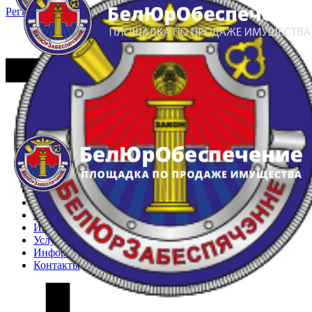
Регистрация
Вход
Главная
Арестованное имущество
Реестр несостоявшихся торгов
Реестр переоценок
Частное имущество
Государственное имущество
Интернет-магазин
Интернет-витрина
Услуги
Информация
Контакты