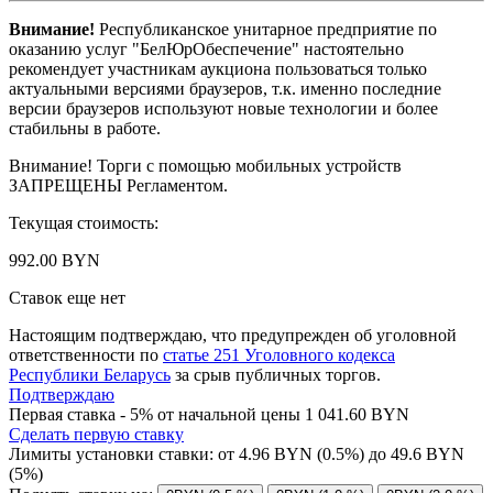
Внимание!
Республиканское унитарное предприятие по
оказанию услуг "БелЮрОбеспечение" настоятельно
рекомендует участникам аукциона пользоваться только
актуальными версиями браузеров, т.к. именно последние
версии браузеров используют новые технологии и более
стабильны в работе.
Внимание! Торги с помощью мобильных устройств
ЗАПРЕЩЕНЫ Регламентом.
Текущая стоимость:
992.00 BYN
Ставок еще нет
Настоящим подтверждаю, что предупрежден об уголовной
ответственности по
статье 251 Уголовного кодекса
Республики Беларусь
за срыв публичных торгов.
Подтверждаю
Первая ставка - 5% от начальной цены 1 041.60 BYN
Сделать первую ставку
Лимиты установки ставки: от
4.96
BYN (0.5%) до
49.6
BYN
(5%)