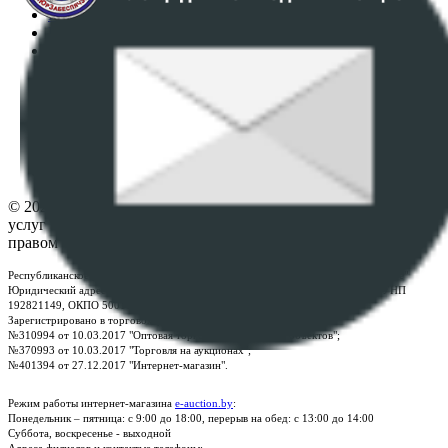
Регламент организации и проведения торгов
Пользовательское соглашение
Политика в отношении обработки персональных
данных
ПОЛОЖЕНИЕ О ПОЛИТИКЕ ОБРАБОТКИ COOKIE-
ФАЙЛОВ
Настройки cookie-файлов
Контакты
© 2026 Республиканское унитарное предприятие по оказанию
услуг "БелЮрОбеспечение" - Все права защищены авторским
правом
Республиканское унитарное предприятие по оказанию услуг "БелЮрОбеспечение"
Юридический адрес: г. Минск, пр-т. Дзержинского, 1Б, e-mail:
kanc@rup.by
, УНП
192821149, ОКПО 500111895000
Зарегистрировано в торговом реестре Республики Беларусь:
№310994 от 10.03.2017 "Оптовая торговля без торговых объектов";
№370993 от 10.03.2017 "Торговля на аукционах";
№401394 от 27.12.2017 "Интернет-магазин".
Режим работы интернет-магазина
e-auction.by
:
Понедельник – пятница: с 9:00 до 18:00, перерыв на обед: с 13:00 до 14:00
Суббота, воскресенье - выходной