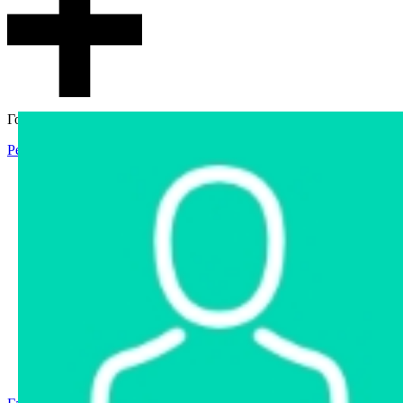
Гостевой доступ
Регистрация
Вход
Главная
Аукцион
Интернет-магазин
Интернет-витрина
Услуги
Информация
Контакты
Частное имущество
Арестованное имущество
Реестр несостоявшихся торгов
Реестр переоценок
Государственное имущество