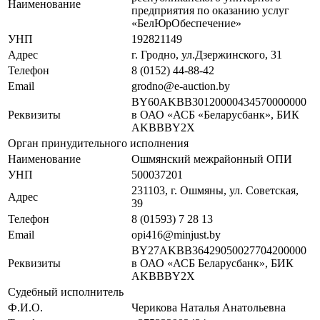
Наименование
предприятия по оказанию услуг
«БелЮрОбеспечение»
УНП
192821149
Адрес
г. Гродно, ул.Дзержинского, 31
Телефон
8 (0152) 44-88-42
Email
grodno@e-auction.by
BY60AKBB30120000434570000000
Реквизиты
в ОАО «АСБ «Беларусбанк», БИК
AKBBBY2X
Орган принудительного исполнения
Наименование
Ошмянский межрайонный ОПИ
УНП
500037201
231103, г. Ошмяны, ул. Советская,
Адрес
39
Телефон
8 (01593) 7 28 13
Email
opi416@minjust.by
BY27AKBB36429050027704200000
Реквизиты
в ОАО «АСБ Беларусбанк», БИК
AKBBBY2X
Судебный исполнитель
Ф.И.О.
Черикова Наталья Анатольевна