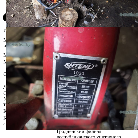
Информация о предмете торгов
Гродненская область, Островецкий
Местоположение
р-н, аг. Михалишки, ул. Кольцевая,
имущества
23/1
Марка
Shtenli
Модель
1030
Бывшее в употреблении,
Состояние
комплектность и работоспособность
не проверялась.
Должник
Бучинский Олег Владимирович
Осмотр объекта
Участник электронных торгов обязан до начала электронных
торгов осмотреть предмет торгов ( п.2.4.3 Регламента)
Контактное лицо
Специалисты по продаже
Контакты
+375336060266,+375336226725
Организатор/оператор торгов
Гродненский филиал
республиканского унитарного