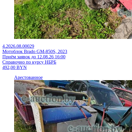
4.2026.08.00029
Мотоблок Brado GM-850S, 2023
Приём заявок до 12.08.26 16:00
Справочно по курсу НБРБ
492,00
BYN
Арестованное