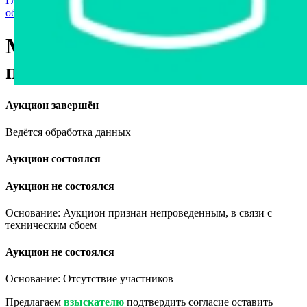
Главная страница
›
Спецтехника
›
Мотоблоки и культиваторы,
оборудование к ним
›
Мотоблок Shtenli 1030 с прицепом
Мотоблок Shtenli 1030 с
прицепом
Аукцион завершён
Ведётся обработка данных
Аукцион состоялся
Аукцион не состоялся
Основание: Аукцион признан непроведенным, в связи с
техническим сбоем
Аукцион не состоялся
Основание: Отсутствие участников
Предлагаем
взыскателю
подтвердить согласие оставить