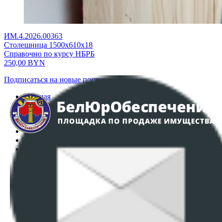
ИМ.4.2026.00363
Столешница 1500х610х18
Справочно по курсу НБРБ
250,00
BYN
Подписаться на новые поступления
Главная
Аукционы
Интернет-магазин
Регламент организации и проведения торгов
Пользовательское соглашение
Политика в отношении обработки персональных
данных
ПОЛОЖЕНИЕ О ПОЛИТИКЕ ОБРАБОТКИ COOKIE-
ФАЙЛОВ
Настройки cookie-файлов
Контакты