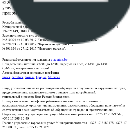
© 2026 Республиканское унитарное предприятие по оказанию
услуг "БелЮрОбеспечение" - Все права защищены авторским
правом
Республиканское унитарное предприятие по оказанию услуг "БелЮрОбеспечение"
Юридический адрес: г. Минск, пр-т. Дзержинского, 1Б, e-mail:
kanc@rup.by
, УНП
192821149, ОКПО 500111895000
Зарегистрировано в торговом реестре Республики Беларусь:
№310994 от 10.03.2017 "Оптовая торговля без торговых объектов";
№370993 от 10.03.2017 "Торговля на аукционах";
№401394 от 27.12.2017 "Интернет-магазин".
Режим работы интернет-магазина
e-auction.by
:
Понедельник – пятница: с 9:00 до 18:00, перерыв на обед: с 13:00 до 14:00
Суббота, воскресенье - выходной
Адреса филиалов и контактые телефоны:
Брест
,
Витебск
,
Гомель
,
Гродно
,
Могилёв
.
Лица, уполномоченные на рассмотрение обращений покупателей о нарушении их прав,
предусмотренных законодательством о защите прав потребителей:
генеральный директор Веко Руслан Викторович.
Номера контактных телефонов работников местных исполнительных и
распорядительных органов, уполномоченных рассматривать обращения покупателей в
соответствии с законодательством об обращениях граждан и юридических лиц:
Отдел торговли и услуг администрации Московского района тел.: +375 17 263-97-69,
+375 17 368-80-49
Главное управление торговли и услуг Мингорисполкома тел.: +375 17 2180175, +375 17
218 00 82 , факс: +375 17 2180298