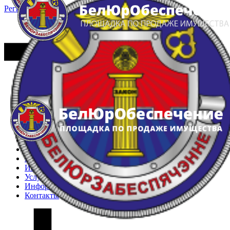
Регистрация
Вход
Главная
Арестованное имущество
Реестр несостоявшихся торгов
Реестр переоценок
Частное имущество
Государственное имущество
Интернет-магазин
Интернет-витрина
Услуги
Информация
Контакты