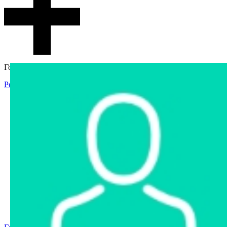
Гостевой доступ
Регистрация
Вход
Главная
Аукцион
Интернет-магазин
Интернет-витрина
Услуги
Информация
Контакты
Частное имущество
Арестованное имущество
Реестр несостоявшихся торгов
Реестр переоценок
Государственное имущество