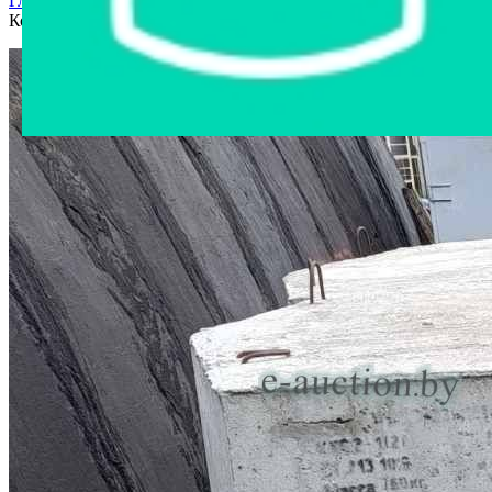
Главная страница
›
Интернет-магазин
›
Другое имущество
›
Колодец ККС-2-2С