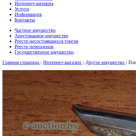
Интернет-витрина
Услуги
Информация
Контакты
Частное имущество
Арестованное имущество
Реестр несостоявшихся торгов
Реестр переоценок
Государственное имущество
Главная страница
›
Интернет-магазин
›
Другое имущество
›
Пло