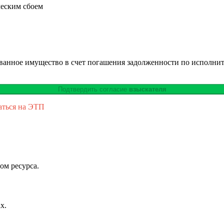
ческим сбоем
ованное имущество в счет погашения задолженности по исполни
Подтвердить согласие
взыскателя
аться на ЭТП
ом ресурса.
х.