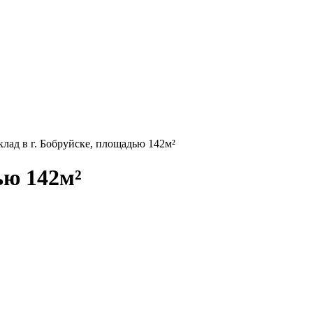
клад в г. Бобруйске, площадью 142м²
ью 142м²