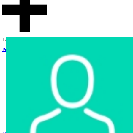
Гостевой доступ
Регистрация
Вход
Главная
Аукцион
Интернет-магазин
Интернет-витрина
Услуги
Информация
Контакты
Частное имущество
Арестованное имущество
Реестр несостоявшихся торгов
Реестр переоценок
Государственное имущество