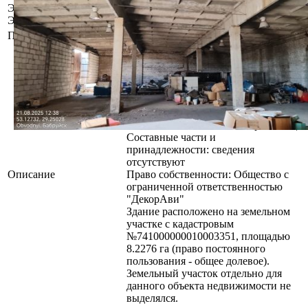
Этажность сооружения /
1 / 1
Этаж
Площадь общая (кв.м.)
773.3
Сведения о капитальном строении
из ЕГРНИ
Наименование: Хранилище
Назначение: Здание
специализированное складов,
торговых баз, баз материально-
технического снабжения, хранилищ
Составные части и
принадлежности: сведения
отсутствуют
Описание
Право собственности: Общество с
ограниченной ответственностью
"ДекорАви"
Здание расположено на земельном
участке с кадастровым
№741000000010003351, площадью
8.2276 га (право постоянного
пользования - общее долевое).
Земельный участок отдельно для
данного объекта недвижимости не
выделялся.