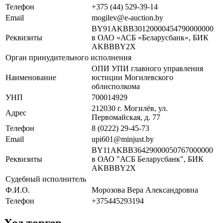
Телефон
+375 (44) 529-39-14
Email
mogilev@e-auction.by
BY91AKBB30120000454790000000
Реквизиты
в ОАО «АСБ «Беларусбанк», БИК
AKBBBY2X
Орган принудительного исполнения
ОПИ УПИ главного управления
Наименование
юстиции Могилевского
облисполкома
УНП
700014929
212030 г. Могилёв, ул.
Адрес
Первомайская, д. 77
Телефон
8 (0222) 29-45-73
Email
upi601@minjust.by
BY11AKBB36429000050767000000
Реквизиты
в ОАО "АСБ Беларусбанк", БИК
AKBBBY2X
Судебный исполнитель
Ф.И.О.
Морозова Вера Александровна
Телефон
+375445293194