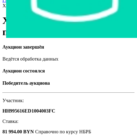
Главная страница
›
Недвижимость
›
Склады и производства
›
Хранилище в г. Бобруйске, площадью 773.3м²
Хранилище в г. Бобруйске,
площадью 773.3м²
Аукцион завершён
Ведётся обработка данных
Аукцион состоялся
Победитель аукциона
Участник:
HH995616ED1004003FC
Ставка:
81 994.00 BYN
Справочно по курсу НБРБ