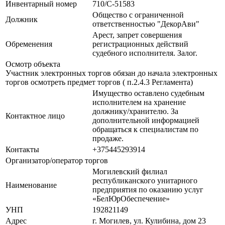
Инвентарный номер
710/С-51583
Общество с ограниченной
Должник
ответственностью "ДекорАви"
Арест, запрет совершения
Обременения
регистрационных действий
судебного исполнителя. Залог.
Осмотр объекта
Участник электронных торгов обязан до начала электронных
торгов осмотреть предмет торгов ( п.2.4.3 Регламента)
Имущество оставлено судебным
исполнителем на хранение
должнику/хранителю. За
Контактное лицо
дополнительной информацией
обращаться к специалистам по
продаже.
Контакты
+375445293914
Организатор/оператор торгов
Могилевский филиал
республиканского унитарного
Наименование
предприятия по оказанию услуг
«БелЮрОбеспечение»
УНП
192821149
Адрес
г. Могилев, ул. Кулибина, дом 23