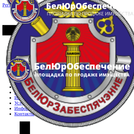
Регистрация
Вход
Главная
Арестованное имущество
Реестр несостоявшихся торгов
Реестр переоценок
Частное имущество
Государственное имущество
Интернет-магазин
Интернет-витрина
Услуги
Информация
Контакты