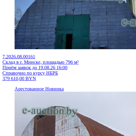
7.2026.08.00161
Склад в г. Минске, площадью 796 м²
Приём заявок до 19.08.26 16:00
Справочно по курсу НБРБ
379 610,00
BYN
Арестованное
Новинка