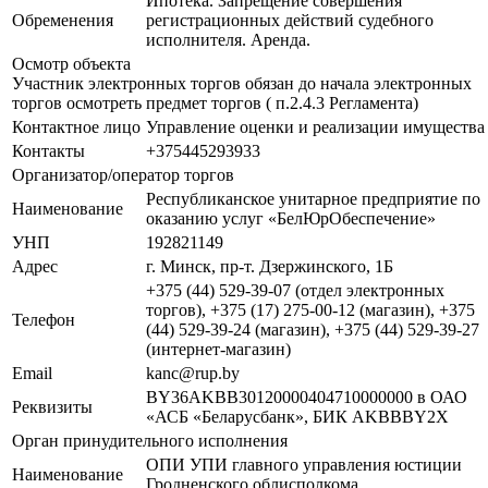
Ипотека. Запрещение совершения
Обременения
регистрационных действий судебного
исполнителя. Аренда.
Осмотр объекта
Участник электронных торгов обязан до начала электронных
торгов осмотреть предмет торгов ( п.2.4.3 Регламента)
Контактное лицо
Управление оценки и реализации имущества
Контакты
+375445293933
Организатор/оператор торгов
Республиканское унитарное предприятие по
Наименование
оказанию услуг «БелЮрОбеспечение»
УНП
192821149
Адрес
г. Минск, пр-т. Дзержинского, 1Б
+375 (44) 529-39-07 (отдел электронных
торгов), +375 (17) 275-00-12 (магазин), +375
Телефон
(44) 529-39-24 (магазин), +375 (44) 529-39-27
(интернет-магазин)
Email
kanc@rup.by
BY36AKBB30120000404710000000 в ОАО
Реквизиты
«АСБ «Беларусбанк», БИК AKBBBY2X
Орган принудительного исполнения
ОПИ УПИ главного управления юстиции
Наименование
Гродненского облисполкома