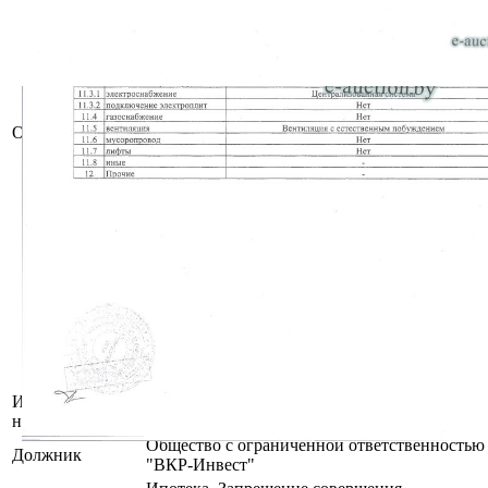
Проходная;
Принадлежит должнику на праве
собственности.
Кадастровый номер земельного участка, на
котором расположено капитальное строение:
620400000001000727, площадью 1.4664 га
Описание
(Право аренды);
Отдельный земельный участок для
обслуживания капитального строения не
выделен;
Целевое назначение земельного участка:
Земельный участок для иных
сельскохозяйственных целей (обслуживания
мясоперерабатывающего комплекса);
Назначение земельного участка в
соответствии с единой классификацией
назначения объектов недвижимого
имущества: Земельный участок для иных
сельскохозяйственных целей.
Инвентарный
611/C-39858
номер
Общество с ограниченной ответственностью
Должник
"ВКР-Инвест"