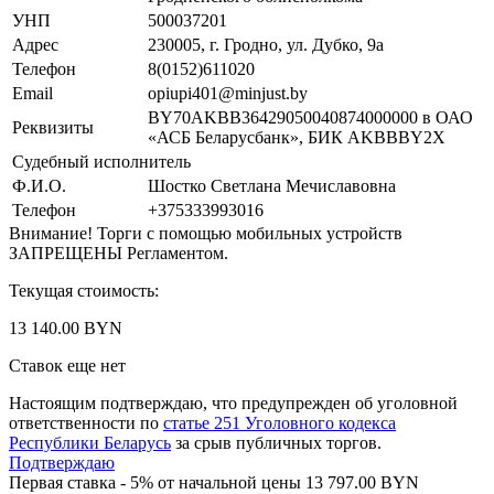
УНП
500037201
Адрес
230005, г. Гродно, ул. Дубко, 9а
Телефон
8(0152)611020
Email
opiupi401@minjust.by
BY70AKBB36429050040874000000 в ОАО
Реквизиты
«АСБ Беларусбанк», БИК AKBBBY2X
Судебный исполнитель
Ф.И.О.
Шостко Светлана Мечиславовна
Телефон
+375333993016
Внимание! Торги с помощью мобильных устройств
ЗАПРЕЩЕНЫ Регламентом.
Текущая стоимость:
13 140.00 BYN
Ставок еще нет
Настоящим подтверждаю, что предупрежден об уголовной
ответственности по
статье 251 Уголовного кодекса
Республики Беларусь
за срыв публичных торгов.
Подтверждаю
Первая ставка - 5% от начальной цены 13 797.00 BYN