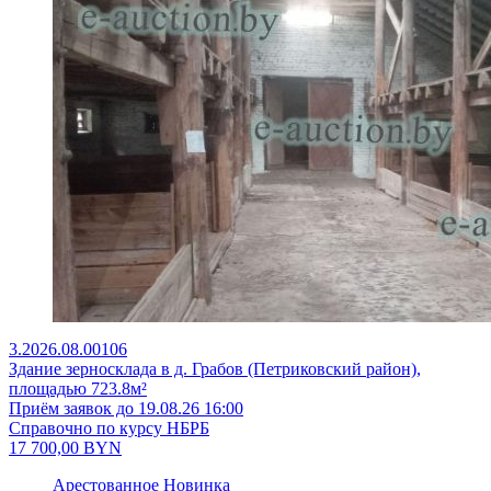
3.2026.08.00106
Здание зерносклада в д. Грабов (Петриковский район),
площадью 723.8м²
Приём заявок до 19.08.26 16:00
Справочно по курсу НБРБ
17 700,00
BYN
Арестованное
Новинка