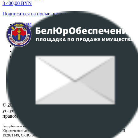
3 400,00
BYN
Подписаться на новые поступления
Главная
Аукционы
Интернет-магазин
Регламент организации и проведения торгов
Пользовательское соглашение
Политика в отношении обработки персональных
данных
ПОЛОЖЕНИЕ О ПОЛИТИКЕ ОБРАБОТКИ COOKIE-
ФАЙЛОВ
Настройки cookie-файлов
Контакты
© 2026 Республиканское унитарное предприятие по оказанию
услуг "БелЮрОбеспечение" - Все права защищены авторским
правом
Республиканское унитарное предприятие по оказанию услуг "БелЮрОбеспечение"
Юридический адрес: г. Минск, пр-т. Дзержинского, 1Б, e-mail:
kanc@rup.by
, УНП
192821149, ОКПО 500111895000