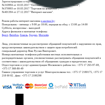
Зарегистрировано в торговом реестре Республики Беларусь:
№310994 от 10.03.2017 "Оптовая торговля без торговых объектов";
№370993 от 10.03.2017 "Торговля на аукционах";
№401394 от 27.12.2017 "Интернет-магазин".
Режим работы интернет-магазина
e-auction.by
:
Понедельник – пятница: с 9:00 до 18:00, перерыв на обед: с 13:00 до 14:00
Суббота, воскресенье - выходной
Адреса филиалов и контактые телефоны:
Брест
,
Витебск
,
Гомель
,
Гродно
,
Могилёв
.
Лица, уполномоченные на рассмотрение обращений покупателей о нарушении их прав,
предусмотренных законодательством о защите прав потребителей:
генеральный директор Веко Руслан Викторович.
Номера контактных телефонов работников местных исполнительных и
распорядительных органов, уполномоченных рассматривать обращения покупателей в
соответствии с законодательством об обращениях граждан и юридических лиц:
Отдел торговли и услуг администрации Московского района тел.: +375 17 263-97-69,
+375 17 368-80-49
Главное управление торговли и услуг Мингорисполкома тел.: +375 17 2180175, +375 17
218 00 82 , факс: +375 17 2180298