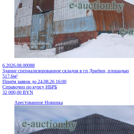
6.2026.08.00088
Здание специализированное складов в гп Дрибин, площадью
517.6м²
Приём заявок до 24.08.26 16:00
Справочно по курсу НБРБ
32 000,00
BYN
Арестованное
Новинка