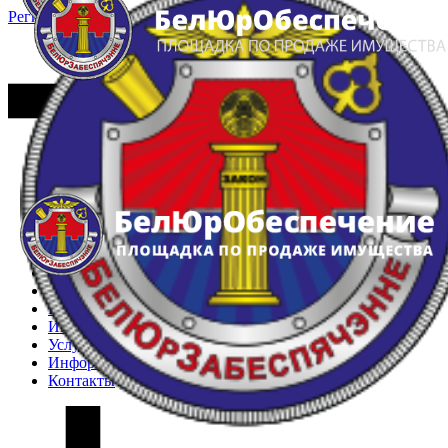
Регистрация
Вход
Главная
Арестованное имущество
Реестр несостоявшихся торгов
Реестр переоценок
Частное имущество
Государственное имущество
Интернет-магазин
Интернет-витрина
Услуги
Информация
Контакты