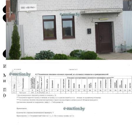
Информация о предмете торгов
Минская область, Березинский р-н,
Местоположение
Погостский с/с, 17, 0,5 км. западнее д.
имущества
Василевщина
Площадь общая
55.8
(кв.м.)
Сведения о капитальном строении из
ЕГРНИ:
Наименование: Проходная;
Назначение: Здание специализированное
иного назначения;
Составные части и принадлежности: А1/к-