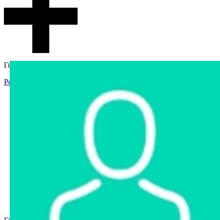
Гостевой доступ
Регистрация
Вход
Главная
Аукцион
Интернет-магазин
Интернет-витрина
Услуги
Информация
Контакты
Частное имущество
Арестованное имущество
Реестр несостоявшихся торгов
Реестр переоценок
Государственное имущество