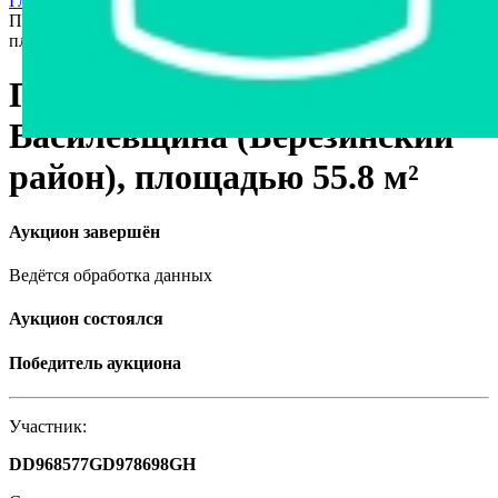
Главная страница
›
Недвижимость
›
Склады и производства
›
Проходная вблизи д. Василевщина (Березинский район),
площадью 55.8 м²
Проходная вблизи д.
Василевщина (Березинский
район), площадью 55.8 м²
Аукцион завершён
Ведётся обработка данных
Аукцион состоялся
Победитель аукциона
Участник:
DD968577GD978698GH