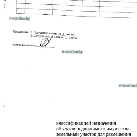
Площадь общая (кв.м.)
236.8
Сведения о капитальном строении
из ЕГРНИ:
Наименование: административное
здание;
Назначение: здание
административно-хозяйственное;
Составные части и
принадлежности: крыльцо.
Право хозяйственного ведения.
Расположено на земельном участке
с кад. № 225855100001002061
площадью 0.1123 га (право
постоянного пользования).
Целевое назначение земельного
участка: земельный участок для
строительства и обслуживания
Описание
административного здания.
Назначение земельного участка в
соответствии с единой
классификацией назначения
объектов недвижимого имущества:
земельный участок для размещения