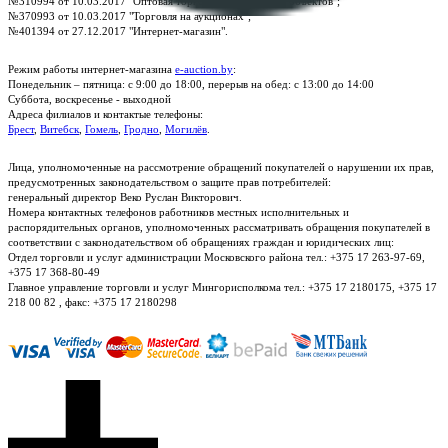
№310994 от 10.03.2017 "Оптовая торговля без торговых объектов";
№370993 от 10.03.2017 "Торговля на аукционах";
№401394 от 27.12.2017 "Интернет-магазин".
Режим работы интернет-магазина
e-auction.by
:
Понедельник – пятница: с 9:00 до 18:00, перерыв на обед: с 13:00 до 14:00
Суббота, воскресенье - выходной
Адреса филиалов и контактые телефоны:
Брест
,
Витебск
,
Гомель
,
Гродно
,
Могилёв
.
Лица, уполномоченные на рассмотрение обращений покупателей о нарушении их прав,
предусмотренных законодательством о защите прав потребителей:
генеральный директор Веко Руслан Викторович.
Номера контактных телефонов работников местных исполнительных и
распорядительных органов, уполномоченных рассматривать обращения покупателей в
соответствии с законодательством об обращениях граждан и юридических лиц:
Отдел торговли и услуг администрации Московского района тел.: +375 17 263-97-69,
+375 17 368-80-49
Главное управление торговли и услуг Мингорисполкома тел.: +375 17 2180175, +375 17
218 00 82 , факс: +375 17 2180298