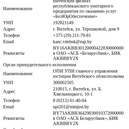
Витебский филиал
республиканского унитарного
Наименование
предприятия по оказанию услуг
«БелЮрОбеспечение»
УНП
192821149
Адрес
г. Витебск, ул. Терешковой, дом 9
Телефон
+375 (29) 211-79-81
Email
kanc.vitebsk@rup.by
BY16AKBB30120000422830000000
Реквизиты
в ОАО «АСБ «Беларусбанк», БИК
AKBBBY2X
Орган принудительного исполнения
ОПИ УПИ главного управления
Наименование
юстиции Витебского облисполкома
УНП
300002505
210015, г. Витебск, ул. Б.
Адрес
Хмельницкого, 10-1
Телефон
8 (0212) 61-40-04
Email
upi201@minjust.by
BY73AKBB36429030010372000000
Реквизиты
в ОАО «АСБ Беларусбанк», БИК
AKBBBY2X