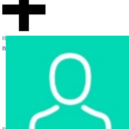
Гостевой доступ
Регистрация
Вход
Главная
Аукцион
Интернет-магазин
Интернет-витрина
Услуги
Информация
Контакты
Частное имущество
Арестованное имущество
Реестр несостоявшихся торгов
Реестр переоценок
Государственное имущество