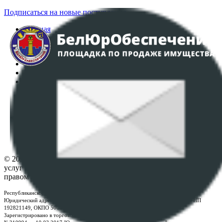
Подписаться на новые поступления
Главная
Аукционы
Интернет-магазин
Регламент организации и проведения торгов
Пользовательское соглашение
Политика в отношении обработки персональных
данных
ПОЛОЖЕНИЕ О ПОЛИТИКЕ ОБРАБОТКИ COOKIE-
ФАЙЛОВ
Настройки cookie-файлов
Контакты
© 2026 Республиканское унитарное предприятие по оказанию
услуг "БелЮрОбеспечение" - Все права защищены авторским
правом
Республиканское унитарное предприятие по оказанию услуг "БелЮрОбеспечение"
Юридический адрес: г. Минск, пр-т. Дзержинского, 1Б, e-mail:
kanc@rup.by
, УНП
192821149, ОКПО 500111895000
Зарегистрировано в торговом реестре Республики Беларусь: