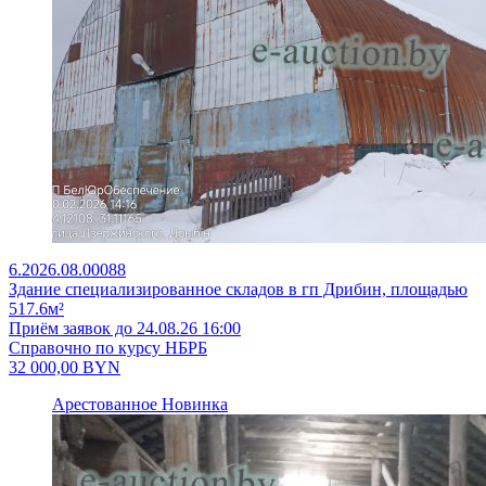
6.2026.08.00088
Здание специализированное складов в гп Дрибин, площадью
517.6м²
Приём заявок до 24.08.26 16:00
Справочно по курсу НБРБ
32 000,00
BYN
Арестованное
Новинка