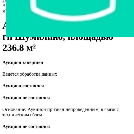
Главная страница
›
Недвижимость
›
Склады и производства
›
Административное здание в гп Шумилино, площадью 236.8
м²
Административное здание в
гп Шумилино, площадью
236.8 м²
Аукцион завершён
Ведётся обработка данных
Аукцион состоялся
Аукцион не состоялся
Основание: Аукцион признан непроведенным, в связи с
техническим сбоем
Аукцион не состоялся