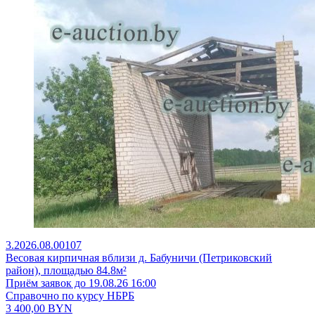
3.2026.08.00107
Весовая кирпичная вблизи д. Бабуничи (Петриковский
район), площадью 84.8м²
Приём заявок до 19.08.26 16:00
Справочно по курсу НБРБ
3 400,00
BYN