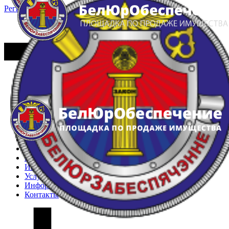
Регистрация
Вход
Главная
Арестованное имущество
Реестр несостоявшихся торгов
Реестр переоценок
Частное имущество
Государственное имущество
Интернет-магазин
Интернет-витрина
Услуги
Информация
Контакты