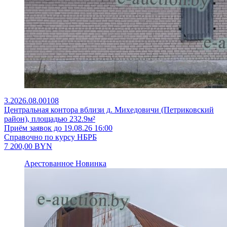
3.2026.08.00108
Центральная контора вблизи д. Михедовичи (Петриковский
район), площадью 232.9м²
Приём заявок до 19.08.26 16:00
Справочно по курсу НБРБ
7 200,00
BYN
Арестованное
Новинка