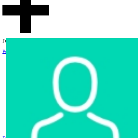
Гостевой доступ
Регистрация
Вход
Главная
Аукцион
Интернет-магазин
Интернет-витрина
Услуги
Информация
Контакты
Частное имущество
Арестованное имущество
Реестр несостоявшихся торгов
Реестр переоценок
Государственное имущество