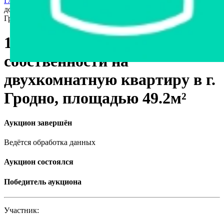
Главная страница
›
Недвижимость
›
Доля в имуществе
›
1/6
доля в праве собственности на двухкомнатную квартиру в г.
Гродно, площадью 49.2м²
1/6 доля в праве
собственности на
двухкомнатную квартиру в г.
Гродно, площадью 49.2м²
Аукцион завершён
Ведётся обработка данных
Аукцион состоялся
Победитель аукциона
Участник: