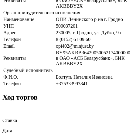
Реквизиты
в ОАО «АСБ «Беларусбанк», БИК
AKBBBY2X
Орган принудительного исполнения
Наименование
ОПИ Ленинского р-на г. Гродно
УНП
500037201
Адрес
230005, г. Гродно, ул. Дубко, 9а
Телефон
8 (0152) 61 09 60
Email
opi402@minjust.by
BY95AKBB36429050052174000000
Реквизиты
в ОАО «АСБ Беларусбанк», БИК
AKBBBY2X
Судебный исполнитель
Ф.И.О.
Болтуть Наталия Ивановна
Телефон
+375333993841
Ход торгов
Ставка
Дата