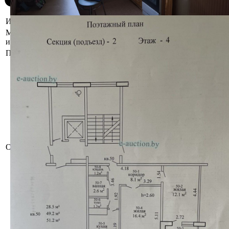
Информация о предмете торгов
Местоположение
г. Гродно, ул. Брикеля д.23/2 кв.50
имущества
Площадь общая (кв.м.)
49.2
Сведения об изолированном
помещении из ЕГРНИ:
Инвентарный номер: 400/D-170441
Адрес: Гродненская обл., г. Гродно,
ул. Брикеля, 23/ 2 - 50
Общая площадь (кв.м): 49.2
Наименование: квартира № 50
Назначение: Квартира
Число комнат: 2
Описание
Право собственности
(Общая долевая собственность)
Идентификационные сведения о
правообладателе: Гражданин
Республики Беларусь
Доля: 2/3
Идентификационные сведения о
правообладателе: Гражданин
Республики Беларусь