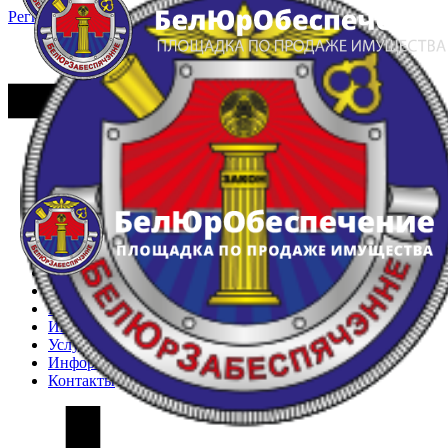
Регистрация
Вход
Главная
Арестованное имущество
Реестр несостоявшихся торгов
Реестр переоценок
Частное имущество
Государственное имущество
Интернет-магазин
Интернет-витрина
Услуги
Информация
Контакты