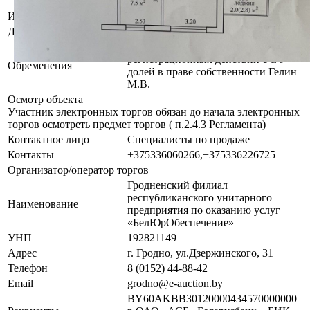
Доля: 1/6
Инвентарный номер
400/D-170441
Должник
Гелин Марина Валерьевна
Запрет на совершение
регистрационных действий с 1/6
Обременения
долей в праве собственности Гелин
М.В.
Осмотр объекта
Участник электронных торгов обязан до начала электронных
торгов осмотреть предмет торгов ( п.2.4.3 Регламента)
Контактное лицо
Специалисты по продаже
Контакты
+375336060266,+375336226725
Организатор/оператор торгов
Гродненский филиал
республиканского унитарного
Наименование
предприятия по оказанию услуг
«БелЮрОбеспечение»
УНП
192821149
Адрес
г. Гродно, ул.Дзержинского, 31
Телефон
8 (0152) 44-88-42
Email
grodno@e-auction.by
BY60AKBB30120000434570000000