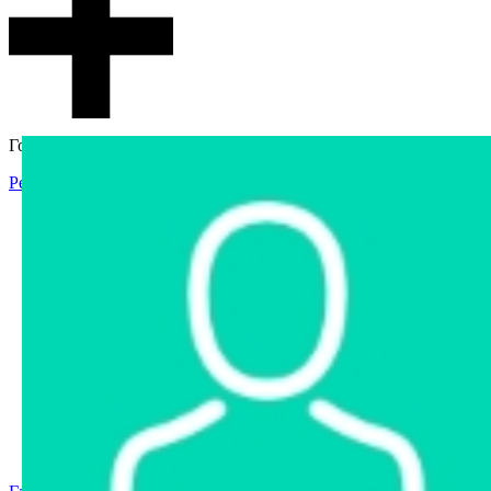
Гостевой доступ
Регистрация
Вход
Главная
Аукцион
Интернет-магазин
Интернет-витрина
Услуги
Информация
Контакты
Частное имущество
Арестованное имущество
Реестр несостоявшихся торгов
Реестр переоценок
Государственное имущество