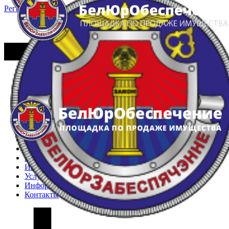
Регистрация
Вход
Главная
Арестованное имущество
Реестр несостоявшихся торгов
Реестр переоценок
Частное имущество
Государственное имущество
Интернет-магазин
Интернет-витрина
Услуги
Информация
Контакты