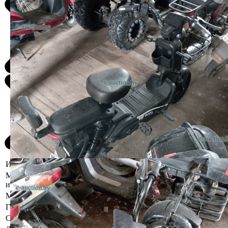
Информация о предмете торгов
Местоположение
Минская область, Копыльский р-н, г. Копыль,
имущества
Марка
BNP
Год выпуска
2024
Состояние
Б/у, комплектность и работоспособность не п