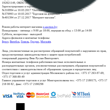
192821149, ОКПО 500111895000
Зарегистрировано в торговом реестре Республики Беларусь:
№310994 от 10.03.2017 "Оптовая торговля без торговых объектов";
№370993 от 10.03.2017 "Торговля на аукционах";
№401394 от 27.12.2017 "Интернет-магазин".
Режим работы интернет-магазина
e-auction.by
:
Понедельник – пятница: с 9:00 до 18:00, перерыв на обед: с 13:00 до 14:00
Суббота, воскресенье - выходной
Адреса филиалов и контактые телефоны:
Брест
,
Витебск
,
Гомель
,
Гродно
,
Могилёв
.
Лица, уполномоченные на рассмотрение обращений покупателей о нарушении их прав,
предусмотренных законодательством о защите прав потребителей:
генеральный директор Веко Руслан Викторович.
Номера контактных телефонов работников местных исполнительных и
распорядительных органов, уполномоченных рассматривать обращения покупателей в
соответствии с законодательством об обращениях граждан и юридических лиц:
Отдел торговли и услуг администрации Московского района тел.: +375 17 263-97-69,
+375 17 368-80-49
Главное управление торговли и услуг Мингорисполкома тел.: +375 17 2180175, +375 17
218 00 82 , факс: +375 17 2180298