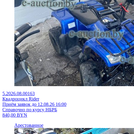
5.2026.08.00163
Квадроцикл Rider
Приём заявок до 12.08.26 16:00
Справочно по курсу НБРБ
840,00
BYN
Арестованное