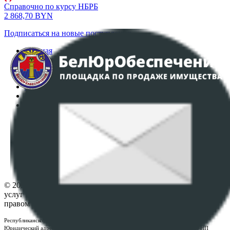
Справочно по курсу НБРБ
2 868,70
BYN
Подписаться на новые поступления
Главная
Аукционы
Интернет-магазин
Регламент организации и проведения торгов
Пользовательское соглашение
Политика в отношении обработки персональных
данных
ПОЛОЖЕНИЕ О ПОЛИТИКЕ ОБРАБОТКИ COOKIE-
ФАЙЛОВ
Настройки cookie-файлов
Контакты
© 2026 Республиканское унитарное предприятие по оказанию
услуг "БелЮрОбеспечение" - Все права защищены авторским
правом
Республиканское унитарное предприятие по оказанию услуг "БелЮрОбеспечение"
Юридический адрес: г. Минск, пр-т. Дзержинского, 1Б, e-mail:
kanc@rup.by
, УНП