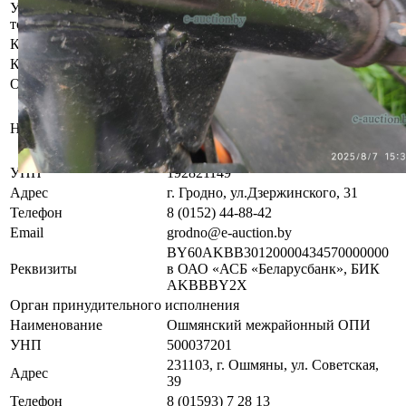
Участник электронных торгов обязан до начала электронных
торгов осмотреть предмет торгов ( п.2.4.3 Регламента)
Контактное лицо
Специалисты по продаже
Контакты
+375336060266,+375336226725
Организатор/оператор торгов
Гродненский филиал
республиканского унитарного
Наименование
предприятия по оказанию услуг
«БелЮрОбеспечение»
УНП
192821149
Адрес
г. Гродно, ул.Дзержинского, 31
Телефон
8 (0152) 44-88-42
Email
grodno@e-auction.by
BY60AKBB30120000434570000000
Реквизиты
в ОАО «АСБ «Беларусбанк», БИК
AKBBBY2X
Орган принудительного исполнения
Наименование
Ошмянский межрайонный ОПИ
УНП
500037201
231103, г. Ошмяны, ул. Советская,
Адрес
39
Телефон
8 (01593) 7 28 13