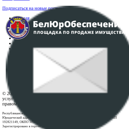
Подписаться на новые поступления
Главная
Аукционы
Интернет-магазин
Регламент организации и проведения торгов
Пользовательское соглашение
Политика в отношении обработки персональных
данных
ПОЛОЖЕНИЕ О ПОЛИТИКЕ ОБРАБОТКИ COOKIE-
ФАЙЛОВ
Настройки cookie-файлов
Контакты
© 2026 Республиканское унитарное предприятие по оказанию
услуг "БелЮрОбеспечение" - Все права защищены авторским
правом
Республиканское унитарное предприятие по оказанию услуг "БелЮрОбеспечение"
Юридический адрес: г. Минск, пр-т. Дзержинского, 1Б, e-mail:
kanc@rup.by
, УНП
192821149, ОКПО 500111895000
Зарегистрировано в торговом реестре Республики Беларусь: