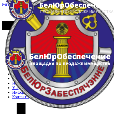
Регистрация
Вход
Главная
Арестованное имущество
Реестр несостоявшихся торгов
Реестр переоценок
Частное имущество
Государственное имущество
Интернет-магазин
Интернет-витрина
Услуги
Информация
Контакты