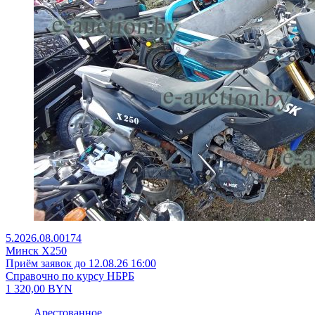
5.2026.08.00174
Минск X250
Приём заявок до 12.08.26 16:00
Справочно по курсу НБРБ
1 320,00
BYN
Арестованное