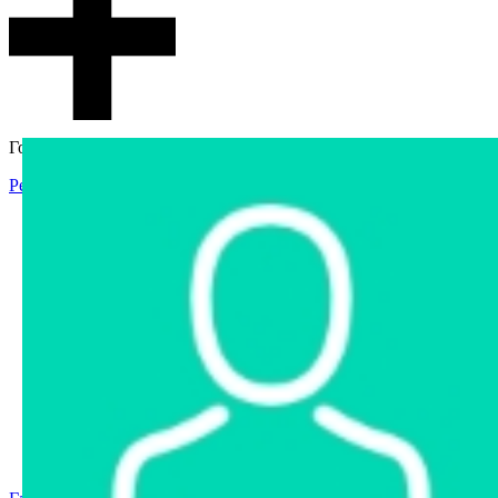
Гостевой доступ
Регистрация
Вход
Главная
Аукцион
Интернет-магазин
Интернет-витрина
Услуги
Информация
Контакты
Частное имущество
Арестованное имущество
Реестр несостоявшихся торгов
Реестр переоценок
Государственное имущество