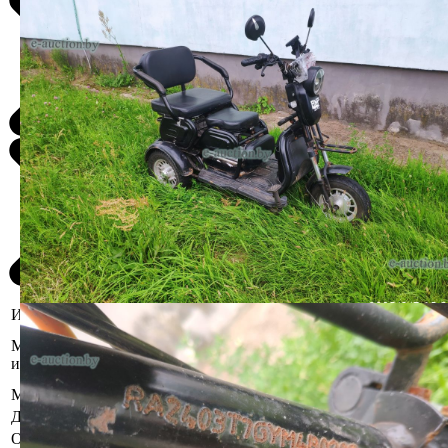
Информация о предмете торгов
Гродненская область, Островецкий
Местоположение
р-н, аг. Михалишки, ул. Кольцевая,
имущества
11А
Марка
BNP
Должник
Шкуенок Елена Казимировна
Осмотр объекта