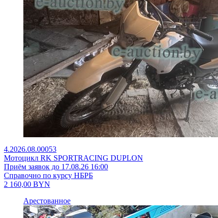
4.2026.08.00053
Мотоцикл RK SPORTRACING DUPLON
Приём заявок до 17.08.26 16:00
Справочно по курсу НБРБ
2 160,00
BYN
Арестованное