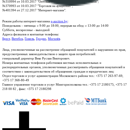
№310994 от 10.03.2017 "Оптовая торговля без торговых объектов";
№370993 от 10.03.2017 "Торговля на аукционах";
№401394 от 27.12.2017 "Интернет-магазин".
Режим работы интернет-магазина
e-auction.by
:
Понедельник – пятница: с 9:00 до 18:00, перерыв на обед: с 13:00 до 14:00
Суббота, воскресенье - выходной
Адреса филиалов и контактые телефоны:
Брест
,
Витебск
,
Гомель
,
Гродно
,
Могилёв
.
Лица, уполномоченные на рассмотрение обращений покупателей о нарушении их прав,
предусмотренных законодательством о защите прав потребителей:
генеральный директор Веко Руслан Викторович.
Номера контактных телефонов работников местных исполнительных и
распорядительных органов, уполномоченных рассматривать обращения покупателей в
соответствии с законодательством об обращениях граждан и юридических лиц:
Отдел торговли и услуг администрации Московского района тел.: +375 17 263-97-69,
+375 17 368-80-49
Главное управление торговли и услуг Мингорисполкома тел.: +375 17 2180175, +375 17
218 00 82 , факс: +375 17 2180298