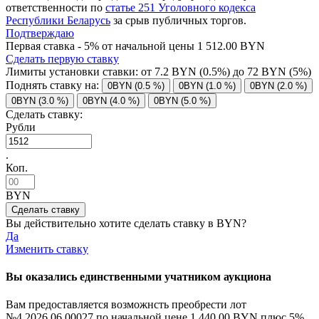
ответственности по
статье 251 Уголовного кодекса
Республики Беларусь
за срыв публичных торгов.
Подтверждаю
Первая ставка - 5% от начальной цены 1 512.00 BYN
Сделать первую ставку
Лимиты установки ставки: от
7.2
BYN (0.5%) до
72
BYN (5%)
Поднять ставку на:
0BYN (0.5 %)
0BYN (1.0 %)
0BYN (2.0 %)
0BYN (3.0 %)
0BYN (4.0 %)
0BYN (5.0 %)
Сделать ставку:
Рубли
.
Коп.
BYN
Вы действительно хотите сделать ставку в
BYN?
Да
Изменить ставку
Вы оказались единственными учатником аукциона
Вам предоставляется возможнсть преобрести лот
№4.2026.06.00027 по начальной цене
1 440.00 BYN
плюс 5%.