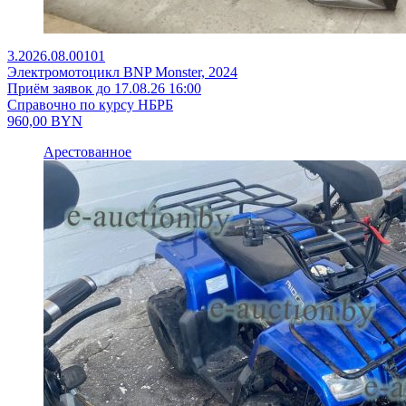
3.2026.08.00101
Электромотоцикл BNP Monster, 2024
Приём заявок до 17.08.26 16:00
Справочно по курсу НБРБ
960,00
BYN
Арестованное