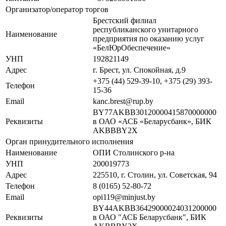
Организатор/оператор торгов
Брестский филиал
республиканского унитарного
Наименование
предприятия по оказанию услуг
«БелЮрОбеспечение»
УНП
192821149
Адрес
г. Брест, ул. Спокойная, д.9
+375 (44) 529-39-10, +375 (29) 393-
Телефон
15-36
Email
kanc.brest@rup.by
BY77AKBB30120000415870000000
Реквизиты
в ОАО «АСБ «Беларусбанк», БИК
AKBBBY2X
Орган принудительного исполнения
Наименование
ОПИ Столинского р-на
УНП
200019773
Адрес
225510, г. Столин, ул. Советская, 94
Телефон
8 (0165) 52-80-72
Email
opi119@minjust.by
BY44AKBB36429000024031200000
Реквизиты
в ОАО "АСБ Беларусбанк", БИК