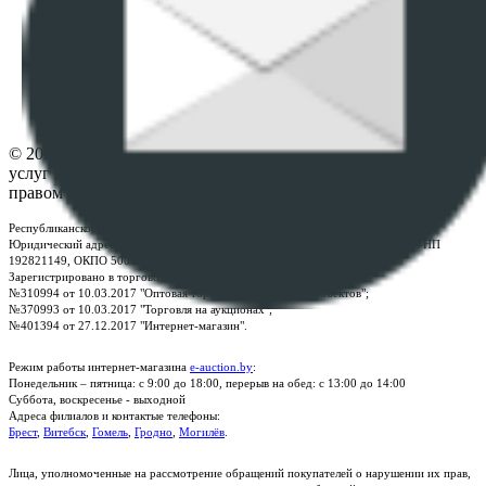
данных
ПОЛОЖЕНИЕ О ПОЛИТИКЕ ОБРАБОТКИ COOKIE-
ФАЙЛОВ
Настройки cookie-файлов
Контакты
© 2026 Республиканское унитарное предприятие по оказанию
услуг "БелЮрОбеспечение" - Все права защищены авторским
правом
Республиканское унитарное предприятие по оказанию услуг "БелЮрОбеспечение"
Юридический адрес: г. Минск, пр-т. Дзержинского, 1Б, e-mail:
kanc@rup.by
, УНП
192821149, ОКПО 500111895000
Зарегистрировано в торговом реестре Республики Беларусь:
№310994 от 10.03.2017 "Оптовая торговля без торговых объектов";
№370993 от 10.03.2017 "Торговля на аукционах";
№401394 от 27.12.2017 "Интернет-магазин".
Режим работы интернет-магазина
e-auction.by
:
Понедельник – пятница: с 9:00 до 18:00, перерыв на обед: с 13:00 до 14:00
Суббота, воскресенье - выходной
Адреса филиалов и контактые телефоны:
Брест
,
Витебск
,
Гомель
,
Гродно
,
Могилёв
.
Лица, уполномоченные на рассмотрение обращений покупателей о нарушении их прав,