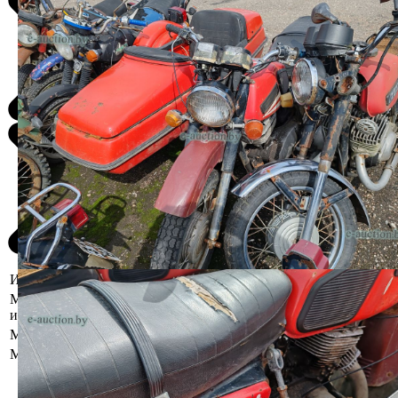
Информация о предмете торгов
Местоположение
Брестская область, Столинский р-н,
имущества
г. Столин, ул. Терешковой, 60
Марка
ИЖ
Модель
Планета 5
Работоспособность двигателя
внутреннего сгорания не