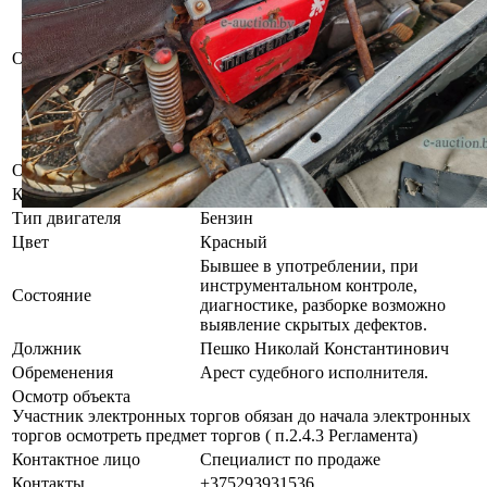
проверялась. Незначительные
повреждения лакокрасочного
покрытия в виде царапин и сколов.
Описание
Ключи зажигания отсутствуют.
Марка, цвет, регистрационный
номер совпадают с данными,
указанными в предъявленных
документах.
Объем двигателя
Менее 1л
Коробка передач
Механическая
Тип двигателя
Бензин
Цвет
Красный
Бывшее в употреблении, при
инструментальном контроле,
Состояние
диагностике, разборке возможно
выявление скрытых дефектов.
Должник
Пешко Николай Константинович
Обременения
Арест судебного исполнителя.
Осмотр объекта
Участник электронных торгов обязан до начала электронных
торгов осмотреть предмет торгов ( п.2.4.3 Регламента)
Контактное лицо
Специалист по продаже
Контакты
+375293931536