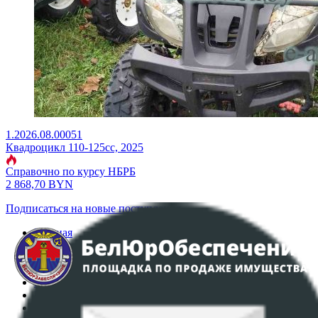
1.2026.08.00051
Квадроцикл 110-125сс, 2025
Справочно по курсу НБРБ
2 868,70
BYN
Подписаться на новые поступления
Главная
Аукционы
Интернет-магазин
Регламент организации и проведения торгов
Пользовательское соглашение
Политика в отношении обработки персональных