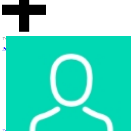
Гостевой доступ
Регистрация
Вход
Главная
Аукцион
Интернет-магазин
Интернет-витрина
Услуги
Информация
Контакты
Частное имущество
Арестованное имущество
Реестр несостоявшихся торгов
Реестр переоценок
Государственное имущество