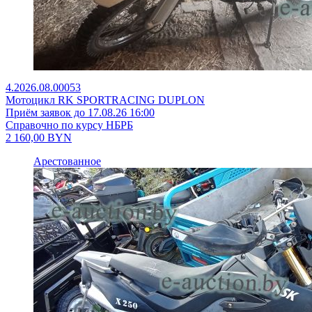
4.2026.08.00053
Мотоцикл RK SPORTRACING DUPLON
Приём заявок до 17.08.26 16:00
Справочно по курсу НБРБ
2 160,00
BYN
Арестованное