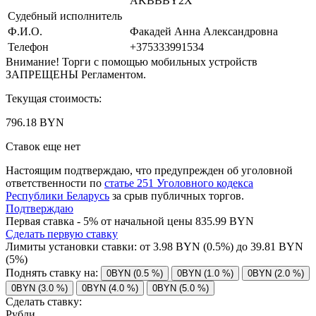
AKBBBY2X
Судебный исполнитель
Ф.И.О.
Факадей Анна Александровна
Телефон
+375333991534
Внимание! Торги с помощью мобильных устройств
ЗАПРЕЩЕНЫ Регламентом.
Текущая стоимость:
796.18 BYN
Ставок еще нет
Настоящим подтверждаю, что предупрежден об уголовной
ответственности по
статье 251 Уголовного кодекса
Республики Беларусь
за срыв публичных торгов.
Подтверждаю
Первая ставка - 5% от начальной цены 835.99 BYN
Сделать первую ставку
Лимиты установки ставки: от
3.98
BYN (0.5%) до
39.81
BYN
(5%)
Поднять ставку на:
0BYN (0.5 %)
0BYN (1.0 %)
0BYN (2.0 %)
0BYN (3.0 %)
0BYN (4.0 %)
0BYN (5.0 %)
Сделать ставку:
Рубли