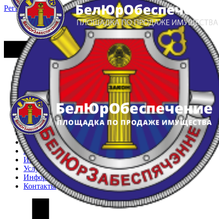
Регистрация
Вход
Главная
Арестованное имущество
Реестр несостоявшихся торгов
Реестр переоценок
Частное имущество
Государственное имущество
Интернет-магазин
Интернет-витрина
Услуги
Информация
Контакты