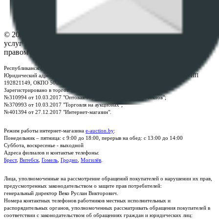
Настройки cookie-файлов
Контакты
© 2026 Республиканское унитарное предприятие по оказанию
услуг "БелЮрОбеспечение" - Все права защищены авторским
правом
Республиканское унитарное предприятие по оказанию услуг "БелЮрОбеспечение"
Юридический адрес: г. Минск, пр-т. Дзержинского, 1Б, e-mail:
kanc@rup.by
, УНП
192821149, ОКПО 500111895000
Зарегистрировано в торговом реестре Республики Беларусь:
№310994 от 10.03.2017 "Оптовая торговля без торговых объектов";
№370993 от 10.03.2017 "Торговля на аукционах";
№401394 от 27.12.2017 "Интернет-магазин".
Режим работы интернет-магазина
e-auction.by
:
Понедельник – пятница: с 9:00 до 18:00, перерыв на обед: с 13:00 до 14:00
Суббота, воскресенье - выходной
Адреса филиалов и контактые телефоны:
Брест
,
Витебск
,
Гомель
,
Гродно
,
Могилёв
.
Лица, уполномоченные на рассмотрение обращений покупателей о нарушении их прав,
предусмотренных законодательством о защите прав потребителей:
генеральный директор Веко Руслан Викторович.
Номера контактных телефонов работников местных исполнительных и
распорядительных органов, уполномоченных рассматривать обращения покупателей в
соответствии с законодательством об обращениях граждан и юридических лиц: