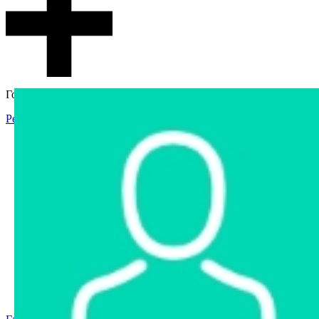
Гостевой доступ
Регистрация
Вход
Главная
Аукцион
Интернет-магазин
Интернет-витрина
Услуги
Информация
Контакты
Частное имущество
Арестованное имущество
Реестр несостоявшихся торгов
Реестр переоценок
Государственное имущество