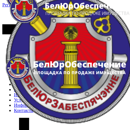
Регистрация
Вход
Главная
Арестованное имущество
Реестр несостоявшихся торгов
Реестр переоценок
Частное имущество
Государственное имущество
Интернет-магазин
Интернет-витрина
Услуги
Информация
Контакты