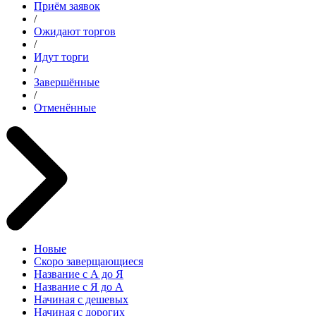
Приём заявок
/
Ожидают торгов
/
Идут торги
/
Завершённые
/
Отменённые
Новые
Скоро заверщающиеся
Название с А до Я
Название с Я до А
Начиная с дешевых
Начиная с дорогих