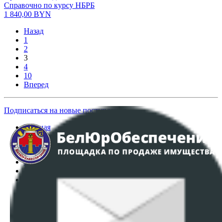
Справочно по курсу НБРБ
1 840,00
BYN
Назад
1
2
3
4
10
Вперед
Подписаться на новые поступления
Главная
Аукционы
Интернет-магазин
Регламент организации и проведения торгов
Пользовательское соглашение
Политика в отношении обработки персональных
данных
ПОЛОЖЕНИЕ О ПОЛИТИКЕ ОБРАБОТКИ COOKIE-
ФАЙЛОВ