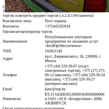
исполнителя.
Осмотр объекта
Участник электронных торгов обязан до начала электронных
торгов осмотреть предмет торгов ( п.2.4.3 Регламента)
Контактное лицо
Пост охраны
Контакты
+375445293918
Организатор/оператор торгов
Республиканское унитарное
Наименование
предприятие по оказанию услуг
«БелЮрОбеспечение»
УНП
192821149
пр-т. Дзержинского, 1Б, 220069, г.
Адрес
Минск
+375 (44) 529-39-07 (отдел
электронных торгов), +375 (17) 275-
Телефон
00-12 (магазин), +375 (44) 529-39-24
(магазин), +375 (44) 529-39-27
(интернет-магазин)
Email
kanc@rup.by
BY21AKBB30120000364950000000
Реквизиты
в ОАО «АСБ «Беларусбанк», БИК
AKBBBY2X
Орган принудительного исполнения