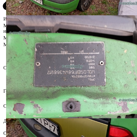
Информация о предмете торгов
Местоположение
г. Минск, пр-т Дзержинского,1Б
имущества
Марка
Opel
Модель
Corsa
Повреждения по всему кузову,
сколы, царапины, трещины на
бамперах. Трещины на боковом
Описание
стекле. Повреждения на задних
фонарях. Отсутствует антенна,
повторитель поворотника, рычаг
стеклоочистителя.
Год выпуска
1998
Бывшее в употреблении, при
инструментальном контроле,
Состояние
диагностике, разборке возможно
выявление скрытых дефектов
Должник
Козлов Вадим Петрович
Запрет отчуждения и совершения
Обременения
определенных действий судебного