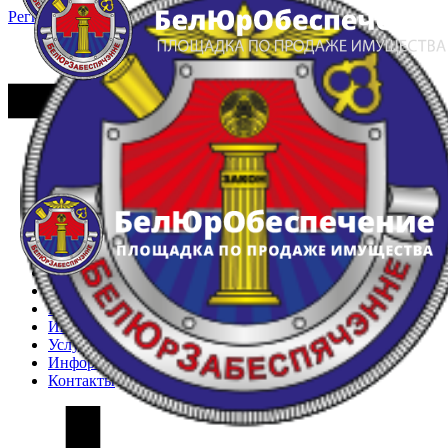
Регистрация
Вход
Главная
Арестованное имущество
Реестр несостоявшихся торгов
Реестр переоценок
Частное имущество
Государственное имущество
Интернет-магазин
Интернет-витрина
Услуги
Информация
Контакты