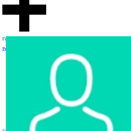
Гостевой доступ
Регистрация
Вход
Главная
Аукцион
Интернет-магазин
Интернет-витрина
Услуги
Информация
Контакты
Частное имущество
Арестованное имущество
Реестр несостоявшихся торгов
Реестр переоценок
Государственное имущество