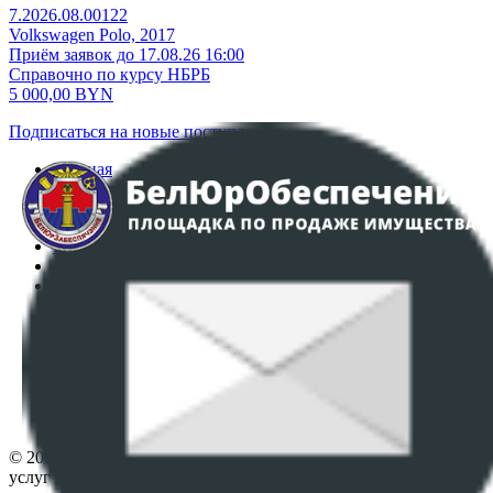
7.2026.08.00122
Volkswagen Polo, 2017
Приём заявок до 17.08.26 16:00
Справочно по курсу НБРБ
5 000,00
BYN
Подписаться на новые поступления
Главная
Аукционы
Интернет-магазин
Регламент организации и проведения торгов
Пользовательское соглашение
Политика в отношении обработки персональных
данных
ПОЛОЖЕНИЕ О ПОЛИТИКЕ ОБРАБОТКИ COOKIE-
ФАЙЛОВ
Настройки cookie-файлов
Контакты
© 2026 Республиканское унитарное предприятие по оказанию
услуг "БелЮрОбеспечение" - Все права защищены авторским