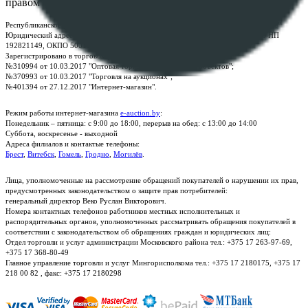
правом
Республиканское унитарное предприятие по оказанию услуг "БелЮрОбеспечение"
Юридический адрес: г. Минск, пр-т. Дзержинского, 1Б, e-mail:
kanc@rup.by
, УНП
192821149, ОКПО 500111895000
Зарегистрировано в торговом реестре Республики Беларусь:
№310994 от 10.03.2017 "Оптовая торговля без торговых объектов";
№370993 от 10.03.2017 "Торговля на аукционах";
№401394 от 27.12.2017 "Интернет-магазин".
Режим работы интернет-магазина
e-auction.by
:
Понедельник – пятница: с 9:00 до 18:00, перерыв на обед: с 13:00 до 14:00
Суббота, воскресенье - выходной
Адреса филиалов и контактые телефоны:
Брест
,
Витебск
,
Гомель
,
Гродно
,
Могилёв
.
Лица, уполномоченные на рассмотрение обращений покупателей о нарушении их прав,
предусмотренных законодательством о защите прав потребителей:
генеральный директор Веко Руслан Викторович.
Номера контактных телефонов работников местных исполнительных и
распорядительных органов, уполномоченных рассматривать обращения покупателей в
соответствии с законодательством об обращениях граждан и юридических лиц:
Отдел торговли и услуг администрации Московского района тел.: +375 17 263-97-69,
+375 17 368-80-49
Главное управление торговли и услуг Мингорисполкома тел.: +375 17 2180175, +375 17
218 00 82 , факс: +375 17 2180298