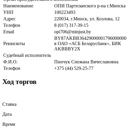
Наименование
ОПИ Партизанского р-на г.Минска
УНП
100223493
Адрес
220034, г.Минск, ул. Козлова, 12
Телефон
8 (017) 317-39-15
Email
opi706@minjust.by
BY87AKBB36429000001796000000
Реквизиты
в ОАО «АСБ Беларусбанк», БИК
AKBBBY2X
Судебный исполнитель
Ф.И.О.
Пинчук Снежана Вячеславовна
Телефон
+375 (44) 529-25-77
Ход торгов
Ставка
Дата
Время