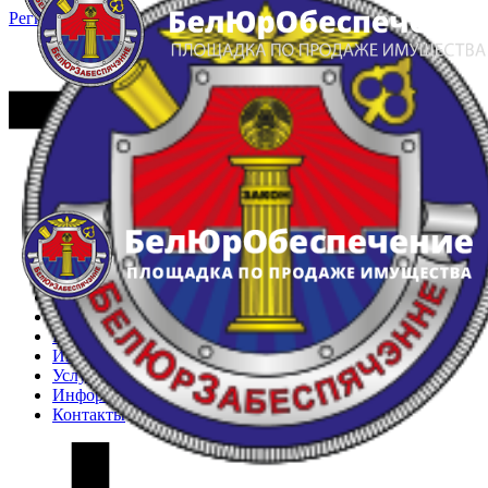
Регистрация
Вход
Главная
Арестованное имущество
Реестр несостоявшихся торгов
Реестр переоценок
Частное имущество
Государственное имущество
Интернет-магазин
Интернет-витрина
Услуги
Информация
Контакты