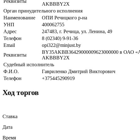
Реквизиты
AKBBBY2X
Орган принудительного исполнения
Наименование
ОПИ Речицкого р-на
УНП
400062755
Адрес
247483, г. Речица, ул. Ленина, 49
Телефон
8 (02340) 9-91-36
Email
opi322@minjust.by
BY35AKBB36429000009623000000 в ОАО «А
Реквизиты
AKBBBY2X
Судебный исполнитель
Ф.И.О.
Гавриленко Дмитрий Викторович
Телефон
+375445290919
Ход торгов
Ставка
Дата
Время