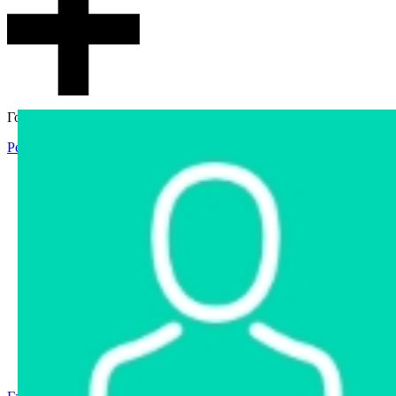
Гостевой доступ
Регистрация
Вход
Главная
Аукцион
Интернет-магазин
Интернет-витрина
Услуги
Информация
Контакты
Частное имущество
Арестованное имущество
Реестр несостоявшихся торгов
Реестр переоценок
Государственное имущество