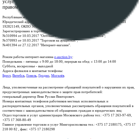
услуг "БелЮрОбеспечение" - Все права защищены авторским
правом
Республиканское унитарное предприятие по оказанию услуг "БелЮрОбеспечение"
Юридический адрес: г. Минск, пр-т. Дзержинского, 1Б, e-mail:
kanc@rup.by
, УНП
192821149, ОКПО 500111895000
Зарегистрировано в торговом реестре Республики Беларусь:
№310994 от 10.03.2017 "Оптовая торговля без торговых объектов";
№370993 от 10.03.2017 "Торговля на аукционах";
№401394 от 27.12.2017 "Интернет-магазин".
Режим работы интернет-магазина
e-auction.by
:
Понедельник – пятница: с 9:00 до 18:00, перерыв на обед: с 13:00 до 14:00
Суббота, воскресенье - выходной
Адреса филиалов и контактые телефоны:
Брест
,
Витебск
,
Гомель
,
Гродно
,
Могилёв
.
Лица, уполномоченные на рассмотрение обращений покупателей о нарушении их прав,
предусмотренных законодательством о защите прав потребителей:
генеральный директор Веко Руслан Викторович.
Номера контактных телефонов работников местных исполнительных и
распорядительных органов, уполномоченных рассматривать обращения покупателей в
соответствии с законодательством об обращениях граждан и юридических лиц:
Отдел торговли и услуг администрации Московского района тел.: +375 17 263-97-69,
+375 17 368-80-49
Главное управление торговли и услуг Мингорисполкома тел.: +375 17 2180175, +375 17
218 00 82 , факс: +375 17 2180298