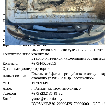
Описание
Имеются повреждения лакокрасочного покры
инструментальном контроле, диагностике, р
скрытых дефектов и неисправностей.
Тип кузова
Универсал
Год выпуска
1994
Состояние
Комплектность и работоспособность не уста
Должник
Мельченко Лилия Анатольевна
Осмотр объекта
Участник электронных торгов обязан до начала электронных т
торгов ( п.2.4.3 Регламента)
Имущество оставлено судебным исполнителе
Контактное лицо
хранителю.
За дополнительной информацией обращаться
Контакты
+375445293915
Организатор/оператор торгов
Гомельский филиал республиканского унита
Наименование
оказанию услуг «БелЮрОбеспечение»
УНП
192821149
Адрес
г. Гомель, ул. Троллейбусная, 6
Телефон
+375 (232) 35-81-32
Email
gomel@e-auction.by
BY95AKBB30120000425170000000 в ОАО «А