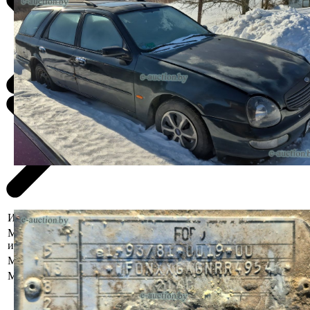
Информация о предмете торгов
Местоположение
Гомельская область, Речицкий р-н, аг. Ведрич,
имущества
Марка
Ford
Модель
Scorpio
Рег. знак 8487 IТ-3
VIN: WF0NXXGAGNRR49546