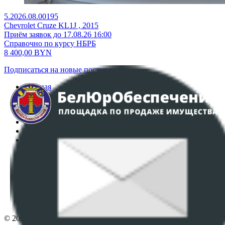
5.2026.08.00195
Chevrolet Cruze KL1J , 2015
Приём заявок до 17.08.26 16:00
Справочно по курсу НБРБ
8 400,00
BYN
Подписаться на новые поступления
Главная
Аукционы
Интернет-магазин
Регламент организации и проведения торгов
Пользовательское соглашение
Политика в отношении обработки персональных
данных
ПОЛОЖЕНИЕ О ПОЛИТИКЕ ОБРАБОТКИ COOKIE-
ФАЙЛОВ
Настройки cookie-файлов
Контакты
© 2026 Республиканское унитарное предприятие по оказанию