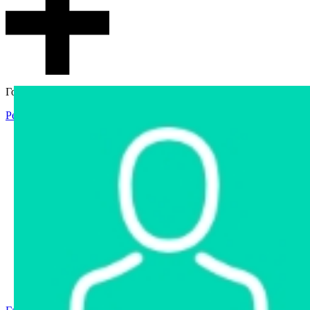
Гостевой доступ
Регистрация
Вход
Главная
Аукцион
Интернет-магазин
Интернет-витрина
Услуги
Информация
Контакты
Частное имущество
Арестованное имущество
Реестр несостоявшихся торгов
Реестр переоценок
Государственное имущество