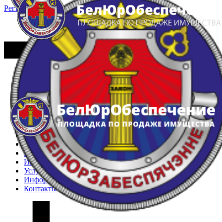
Регистрация
Вход
Главная
Арестованное имущество
Реестр несостоявшихся торгов
Реестр переоценок
Частное имущество
Государственное имущество
Интернет-магазин
Интернет-витрина
Услуги
Информация
Контакты