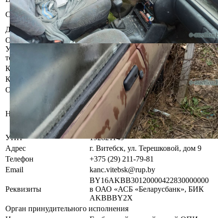
Б/у, комплектность и
Состояние
работоспособность не проверялась
Должник
Илюшин Константин Иванович
Осмотр объекта
Участник электронных торгов обязан до начала электронных
торгов осмотреть предмет торгов ( п.2.4.3 Регламента)
Контактное лицо
Специалисты по продаже
Контакты
+375292117981
Организатор/оператор торгов
Витебский филиал
республиканского унитарного
Наименование
предприятия по оказанию услуг
«БелЮрОбеспечение»
УНП
192821149
Адрес
г. Витебск, ул. Терешковой, дом 9
Телефон
+375 (29) 211-79-81
Email
kanc.vitebsk@rup.by
BY16AKBB30120000422830000000
Реквизиты
в ОАО «АСБ «Беларусбанк», БИК
AKBBBY2X
Орган принудительного исполнения