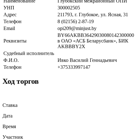
Наименование
Глубокский межрайонный ОПИ
УНП
300002505
Адрес
211793, г. Глубокое, ул. Ясная, 31
Телефон
8 (02156) 2-87-19
Email
opi209@minjust.by
BY66AKBB36429030080142300000
Реквизиты
в ОАО «АСБ Беларусбанк», БИК
AKBBBY2X
Судебный исполнитель
Ф.И.О.
Ивко Василий Геннадьевич
Телефон
+375333997147
Ход торгов
Ставка
Дата
Время
Участник