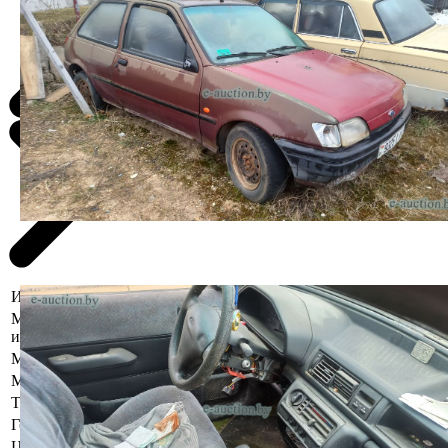
Информация о предмете торгов
Местоположение
Витебская область, Глубокский р-н,
имущества
г. Глубокое, ул. Дзержинского, 19
Марка
Ford
Модель
Fiesta
Тип кузова
Хетчбэк
Год выпуска
1995
Цвет
Тёмно-красный