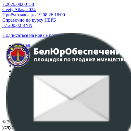
7.2026.08.00158
Geely Atlas, 2024
Приём заявок до 19.08.26 16:00
Справочно по курсу НБРБ
57 200,00
BYN
Подписаться на новые поступления
Главная
Аукционы
Интернет-магазин
Регламент организации и проведения торгов
Пользовательское соглашение
Политика в отношении обработки персональных
данных
ПОЛОЖЕНИЕ О ПОЛИТИКЕ ОБРАБОТКИ COOKIE-
ФАЙЛОВ
Настройки cookie-файлов
Контакты
© 2026 Республиканское унитарное предприятие по оказанию
услуг "БелЮрОбеспечение" - Все права защищены авторским