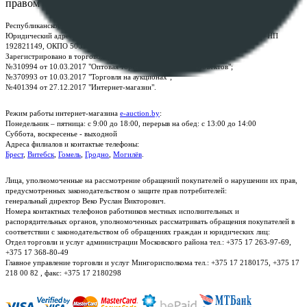
правом
Республиканское унитарное предприятие по оказанию услуг "БелЮрОбеспечение"
Юридический адрес: г. Минск, пр-т. Дзержинского, 1Б, e-mail:
kanc@rup.by
, УНП
192821149, ОКПО 500111895000
Зарегистрировано в торговом реестре Республики Беларусь:
№310994 от 10.03.2017 "Оптовая торговля без торговых объектов";
№370993 от 10.03.2017 "Торговля на аукционах";
№401394 от 27.12.2017 "Интернет-магазин".
Режим работы интернет-магазина
e-auction.by
:
Понедельник – пятница: с 9:00 до 18:00, перерыв на обед: с 13:00 до 14:00
Суббота, воскресенье - выходной
Адреса филиалов и контактые телефоны:
Брест
,
Витебск
,
Гомель
,
Гродно
,
Могилёв
.
Лица, уполномоченные на рассмотрение обращений покупателей о нарушении их прав,
предусмотренных законодательством о защите прав потребителей:
генеральный директор Веко Руслан Викторович.
Номера контактных телефонов работников местных исполнительных и
распорядительных органов, уполномоченных рассматривать обращения покупателей в
соответствии с законодательством об обращениях граждан и юридических лиц:
Отдел торговли и услуг администрации Московского района тел.: +375 17 263-97-69,
+375 17 368-80-49
Главное управление торговли и услуг Мингорисполкома тел.: +375 17 2180175, +375 17
218 00 82 , факс: +375 17 2180298