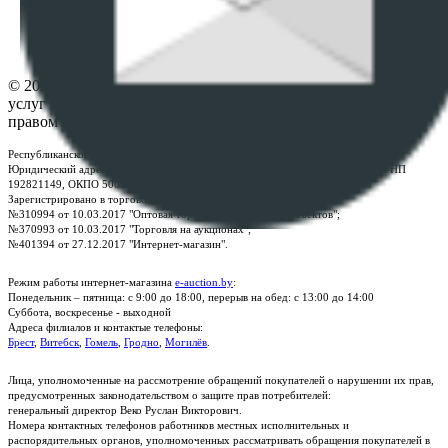
Настройки cookie-файлов
Контакты
© 2026 Республиканское унитарное предприятие по оказанию
услуг "БелЮрОбеспечение" - Все права защищены авторским
правом
Республиканское унитарное предприятие по оказанию услуг "БелЮрОбеспечение"
Юридический адрес: г. Минск, пр-т. Дзержинского, 1Б, e-mail:
kanc@rup.by
, УНП
192821149, ОКПО 500111895000
Зарегистрировано в торговом реестре Республики Беларусь:
№310994 от 10.03.2017 "Оптовая торговля без торговых объектов";
№370993 от 10.03.2017 "Торговля на аукционах";
№401394 от 27.12.2017 "Интернет-магазин".
Режим работы интернет-магазина
e-auction.by
:
Понедельник – пятница: с 9:00 до 18:00, перерыв на обед: с 13:00 до 14:00
Суббота, воскресенье - выходной
Адреса филиалов и контактые телефоны:
Брест
,
Витебск
,
Гомель
,
Гродно
,
Могилёв
.
Лица, уполномоченные на рассмотрение обращений покупателей о нарушении их прав,
предусмотренных законодательством о защите прав потребителей:
генеральный директор Веко Руслан Викторович.
Номера контактных телефонов работников местных исполнительных и
распорядительных органов, уполномоченных рассматривать обращения покупателей в