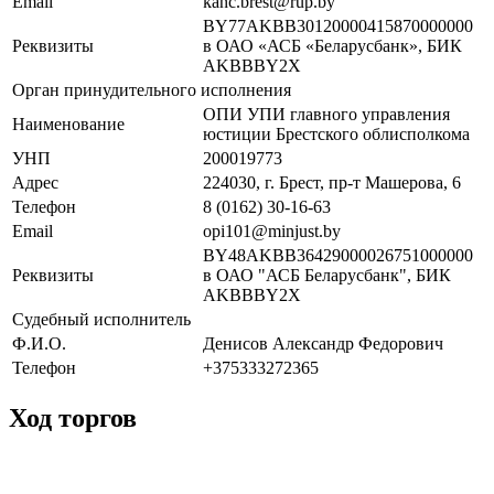
Email
kanc.brest@rup.by
BY77AKBB30120000415870000000
Реквизиты
в ОАО «АСБ «Беларусбанк», БИК
AKBBBY2X
Орган принудительного исполнения
ОПИ УПИ главного управления
Наименование
юстиции Брестского облисполкома
УНП
200019773
Адрес
224030, г. Брест, пр-т Машерова, 6
Телефон
8 (0162) 30-16-63
Email
opi101@minjust.by
BY48AKBB36429000026751000000
Реквизиты
в ОАО "АСБ Беларусбанк", БИК
AKBBBY2X
Судебный исполнитель
Ф.И.О.
Денисов Александр Федорович
Телефон
+375333272365
Ход торгов