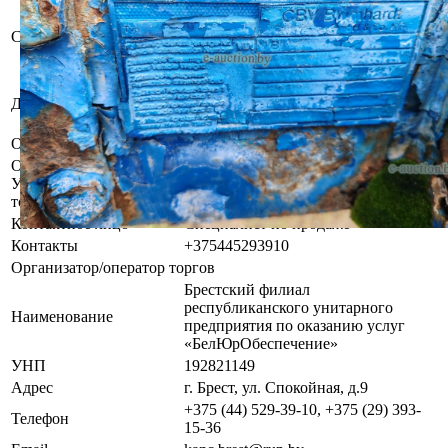
Бывшее в употреблении, при
инструментальном контроле,
Состояние
диагностике, разборке возможно
выявление скрытых дефектов.
Государственное унитарное
Должник
строительное предприятие
"Каменецкая ПМК-14"
Обременения
Арест судебного исполнителя.
Осмотр объекта
Участник электронных торгов обязан до начала электронных
торгов осмотреть предмет торгов ( п.2.4.3 Регламента)
Контактное лицо
Специалист по продаже
Контакты
+375445293910
Организатор/оператор торгов
Брестский филиал
республиканского унитарного
Наименование
предприятия по оказанию услуг
«БелЮрОбеспечение»
УНП
192821149
Адрес
г. Брест, ул. Спокойная, д.9
+375 (44) 529-39-10, +375 (29) 393-
Телефон
15-36