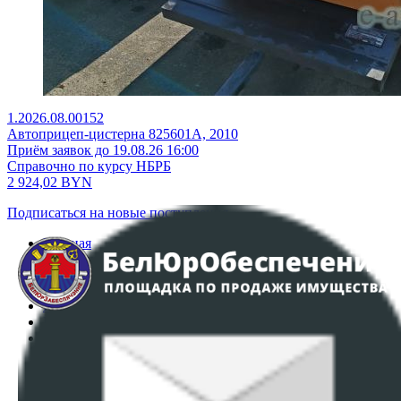
1.2026.08.00152
Автоприцеп-цистерна 825601А, 2010
Приём заявок до 19.08.26 16:00
Справочно по курсу НБРБ
2 924,02
BYN
Подписаться на новые поступления
Главная
Аукционы
Интернет-магазин
Регламент организации и проведения торгов
Пользовательское соглашение
Политика в отношении обработки персональных
данных
ПОЛОЖЕНИЕ О ПОЛИТИКЕ ОБРАБОТКИ COOKIE-
ФАЙЛОВ