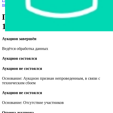
Главная страница
›
Грузовая техника и автобусы
›
Прицепы и
полуприцепы
›
Полуприцеп BLUMHARDT, 1995
Полуприцеп BLUMHARDT,
1995
Аукцион завершён
Ведётся обработка данных
Аукцион состоялся
Аукцион не состоялся
Основание: Аукцион признан непроведенным, в связи с
техническим сбоем
Аукцион не состоялся
Основание: Отсутствие участников
Отмена аукциона