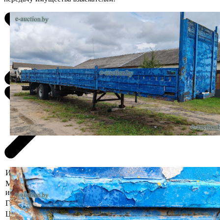
Информация о предмете торгов
Местоположение
Брестская область, Каменецкий р-н,
имущества
г. Каменец, ул. Чкалова, 61
Год выпуска
1995
Цвет
Синий