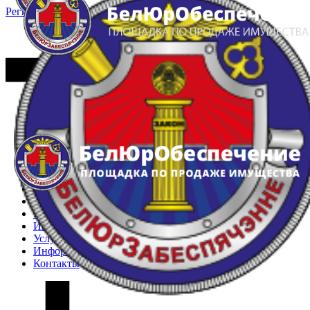
Регистрация
Вход
Главная
Арестованное имущество
Реестр несостоявшихся торгов
Реестр переоценок
Частное имущество
Государственное имущество
Интернет-магазин
Интернет-витрина
Услуги
Информация
Контакты