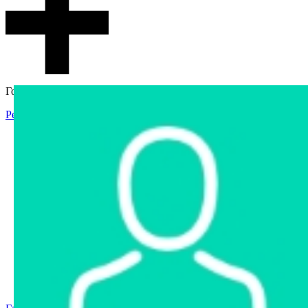
Гостевой доступ
Регистрация
Вход
Главная
Аукцион
Интернет-магазин
Интернет-витрина
Услуги
Информация
Контакты
Частное имущество
Арестованное имущество
Реестр несостоявшихся торгов
Реестр переоценок
Государственное имущество