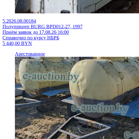
5.2026.08.00184
Полуприцеп BURG BPD012-27, 1997
Приём заявок до 17.08.26 16:00
Справочно по курсу НБРБ
5 440,00
BYN
Арестованное