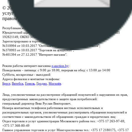
© 2026 Республиканское унитарное предприятие по оказанию
услуг "БелЮрОбеспечение" - Все права защищены авторским
правом
Республиканское унитарное предприятие по оказанию услуг "БелЮрОбеспечение"
Юридический адрес: г. Минск, пр-т. Дзержинского, 1Б, e-mail:
kanc@rup.by
, УНП
192821149, ОКПО 500111895000
Зарегистрировано в торговом реестре Республики Беларусь:
№310994 от 10.03.2017 "Оптовая торговля без торговых объектов";
№370993 от 10.03.2017 "Торговля на аукционах";
№401394 от 27.12.2017 "Интернет-магазин".
Режим работы интернет-магазина
e-auction.by
:
Понедельник – пятница: с 9:00 до 18:00, перерыв на обед: с 13:00 до 14:00
Суббота, воскресенье - выходной
Адреса филиалов и контактые телефоны:
Брест
,
Витебск
,
Гомель
,
Гродно
,
Могилёв
.
Лица, уполномоченные на рассмотрение обращений покупателей о нарушении их прав,
предусмотренных законодательством о защите прав потребителей:
генеральный директор Веко Руслан Викторович.
Номера контактных телефонов работников местных исполнительных и
распорядительных органов, уполномоченных рассматривать обращения покупателей в
соответствии с законодательством об обращениях граждан и юридических лиц:
Отдел торговли и услуг администрации Московского района тел.: +375 17 263-97-69,
+375 17 368-80-49
Главное управление торговли и услуг Мингорисполкома тел.: +375 17 2180175, +375 17