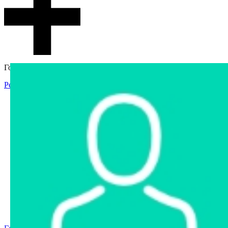
Гостевой доступ
Регистрация
Вход
Главная
Аукцион
Интернет-магазин
Интернет-витрина
Услуги
Информация
Контакты
Частное имущество
Арестованное имущество
Реестр несостоявшихся торгов
Реестр переоценок
Государственное имущество