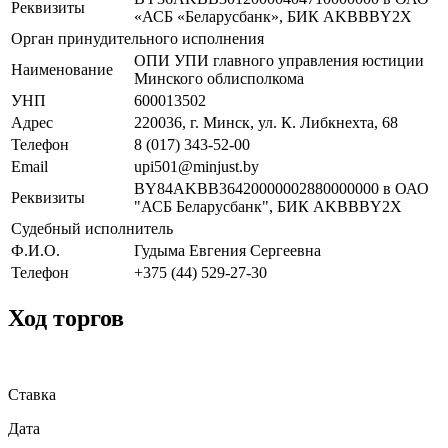
Реквизиты
«АСБ «Беларусбанк», БИК AKBBBY2X
Орган принудительного исполнения
ОПИ УПИ главного управления юстиции
Наименование
Минского облисполкома
УНП
600013502
Адрес
220036, г. Минск, ул. К. Либкнехта, 68
Телефон
8 (017) 343-52-00
Email
upi501@minjust.by
BY84AKBB36420000002880000000 в ОАО
Реквизиты
"АСБ Беларусбанк", БИК AKBBBY2X
Судебный исполнитель
Ф.И.О.
Гудыма Евгения Сергеевна
Телефон
+375 (44) 529-27-30
Ход торгов
Ставка
Дата