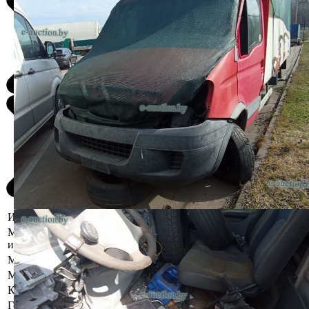
Информация о предмете торгов
Местоположение
г. Минск, ул. Академика Высоцкого, 2
имущества
Марка
Iveco
Модель
Daily
Коробка передач
Механическая
Год выпуска
2007