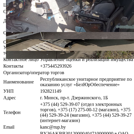
Цвет
Красный
Состояние
Аварийное
Общество с ограниченной ответственностью
Должник
"ИнАрт-Спорт"
Запрет совершения регистрационных
Обременения
действий судебного исполнителя.
Осмотр объекта
Участник электронных торгов обязан до начала электронных
торгов осмотреть предмет торгов ( п.2.4.3 Регламента)
Контактное лицо
Управление оценки и реализации имущества
Контакты
+375445293926
Организатор/оператор торгов
Республиканское унитарное предприятие по
Наименование
оказанию услуг «БелЮрОбеспечение»
УНП
192821149
Адрес
г. Минск, пр-т. Дзержинского, 1Б
+375 (44) 529-39-07 (отдел электронных
торгов), +375 (17) 275-00-12 (магазин), +375
Телефон
(44) 529-39-24 (магазин), +375 (44) 529-39-27
(интернет-магазин)
Email
kanc@rup.by
BY36AKBB30120000404710000000 в ОАО