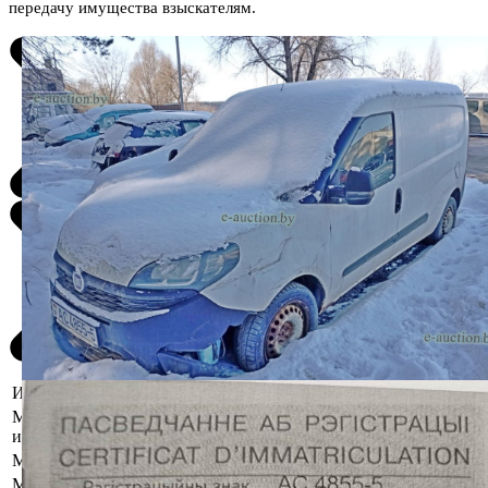
передачу имущества взыскателям.
Информация о предмете торгов
Местоположение
г. Минск, ул. Автомобилистов, 4А
имущества
Марка
Fiat
Модель
Doblo