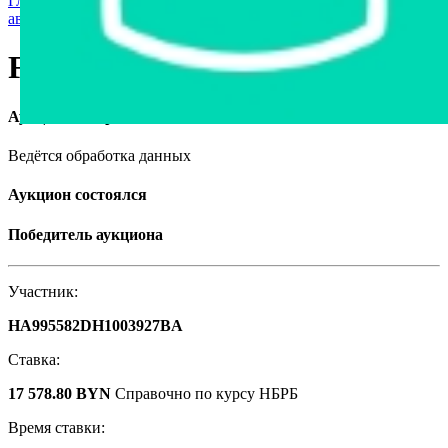
Главная страница
›
Грузовая техника и автобусы
›
Грузовые
автомобили
›
Fiat Doblo, 2018
Fiat Doblo, 2018
Аукцион завершён
Ведётся обработка данных
Аукцион состоялся
Победитель аукциона
Участник:
HA995582DH1003927BA
Ставка:
17 578.80 BYN
Справочно по курсу НБРБ
Время ставки: