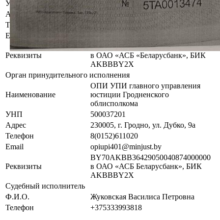
УНП
192821149
Адрес
г. Гродно, ул.Дзержинского, 31
Телефон
8 (0152) 44-88-42
Email
grodno@e-auction.by
BY60AKBB30120000434570000000
Реквизиты
в ОАО «АСБ «Беларусбанк», БИК
AKBBBY2X
Орган принудительного исполнения
ОПИ УПИ главного управления
Наименование
юстиции Гродненского
облисполкома
УНП
500037201
Адрес
230005, г. Гродно, ул. Дубко, 9а
Телефон
8(0152)611020
Email
opiupi401@minjust.by
BY70AKBB36429050040874000000
Реквизиты
в ОАО «АСБ Беларусбанк», БИК
AKBBBY2X
Судебный исполнитель
Ф.И.О.
Жуковская Василиса Петровна
Телефон
+375333993818