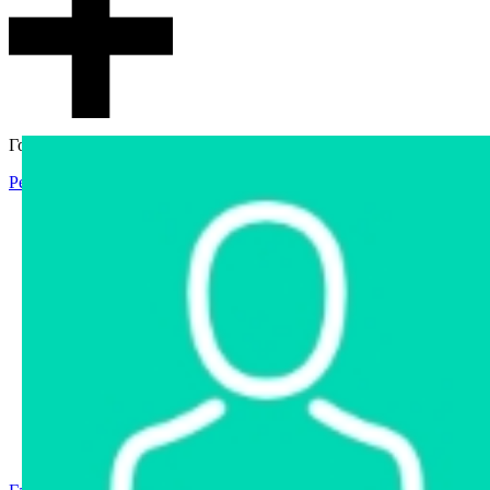
Гостевой доступ
Регистрация
Вход
Главная
Аукцион
Интернет-магазин
Интернет-витрина
Услуги
Информация
Контакты
Частное имущество
Арестованное имущество
Реестр несостоявшихся торгов
Реестр переоценок
Государственное имущество