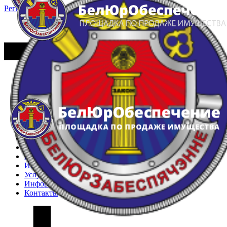
Регистрация
Вход
Главная
Арестованное имущество
Реестр несостоявшихся торгов
Реестр переоценок
Частное имущество
Государственное имущество
Интернет-магазин
Интернет-витрина
Услуги
Информация
Контакты