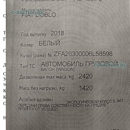
Имущество оставлено судебным
исполнителем на хранение
Описание
должнику. За дополнительной
информацией обращаться к
специалистам по продаже.
Тип кузова
Вагон
Год выпуска
2018
Бывшее в употреблении,
Состояние
комплектность и работоспособность
не проверялась.
Закрытое акционерное общество
Должник
"Мальва-проспект"
Осмотр объекта
Участник электронных торгов обязан до начала электронных
торгов осмотреть предмет торгов ( п.2.4.3 Регламента)
Контактное лицо
Специалисты по продаже
Контакты
+375336060266,+375336226725
Организатор/оператор торгов
Гродненский филиал
республиканского унитарного
Наименование
предприятия по оказанию услуг
«БелЮрОбеспечение»