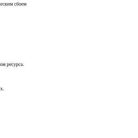
ческим сбоем
ом ресурса.
х.