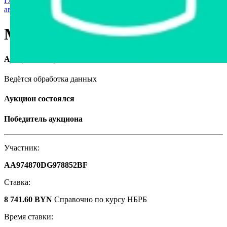
Главная страница
›
Грузовая техника и автобусы
›
Грузовые
автомобили
›
МАЗ 555142 4229 РБ, 2007
МАЗ 555142 4229 РБ, 2007
Аукцион завершён
Ведётся обработка данных
Аукцион состоялся
Победитель аукциона
Участник:
AA974870DG978852BF
Ставка:
8 741.60 BYN
Справочно по курсу НБРБ
Время ставки: