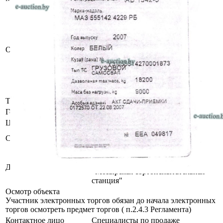
Рег. знак АВ 1542-3
VIN: Y3M55514270001873 (указан в
соответствии с предоставленными
документами)
Имеются повреждения
Описание
лакокрасочного покрытия, коррозия.
При инструментальном контроле,
диагностике, разборке возможно
выявление скрытых дефектов и
неисправностей.
Тип кузова
Самосвал
Год выпуска
2007
Цвет
Белый
Комплектность и работоспособность
Состояние
не установлена
Государственное
сельскохозяйственное учреждение
Должник
"Мозырская сортоиспытательная
станция"
Осмотр объекта
Участник электронных торгов обязан до начала электронных
торгов осмотреть предмет торгов ( п.2.4.3 Регламента)
Контактное лицо
Специалисты по продаже