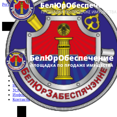
Регистрация
Вход
Главная
Арестованное имущество
Реестр несостоявшихся торгов
Реестр переоценок
Частное имущество
Государственное имущество
Интернет-магазин
Интернет-витрина
Услуги
Информация
Контакты