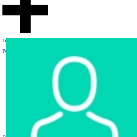
Гостевой доступ
Регистрация
Вход
Главная
Аукцион
Интернет-магазин
Интернет-витрина
Услуги
Информация
Контакты
Частное имущество
Арестованное имущество
Реестр несостоявшихся торгов
Реестр переоценок
Государственное имущество