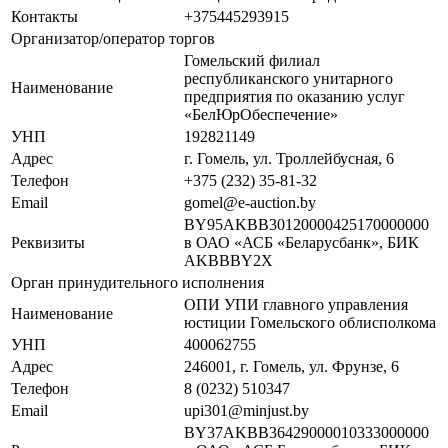
Контакты
+375445293915
Организатор/оператор торгов
Гомельский филиал
республиканского унитарного
Наименование
предприятия по оказанию услуг
«БелЮрОбеспечение»
УНП
192821149
Адрес
г. Гомель, ул. Троллейбусная, 6
Телефон
+375 (232) 35-81-32
Email
gomel@e-auction.by
BY95AKBB30120000425170000000
Реквизиты
в ОАО «АСБ «Беларусбанк», БИК
AKBBBY2X
Орган принудительного исполнения
ОПИ УПИ главного управления
Наименование
юстиции Гомельского облисполкома
УНП
400062755
Адрес
246001, г. Гомель, ул. Фрунзе, 6
Телефон
8 (0232) 510347
Email
upi301@minjust.by
BY37AKBB36429000010333000000