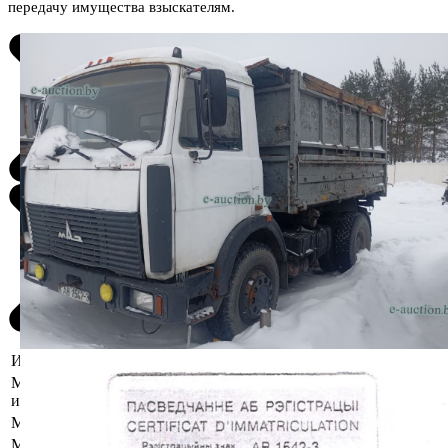
передачу имущества взыскателям.
Информация о предмете торгов
Местоположение
Гомельская область, Мозырский р-н,
имущества
д. Прудок, ул. Центральная, 1в
Марка
МАЗ
Модель
555142