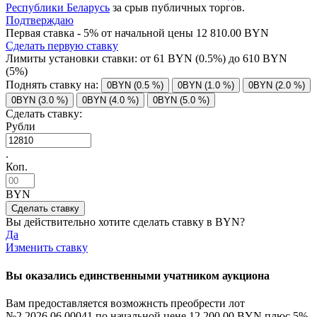
Республики Беларусь
за срыв публичных торгов.
Подтверждаю
Первая ставка - 5% от начальной цены 12 810.00 BYN
Сделать первую ставку
Лимиты установки ставки: от
61
BYN (0.5%) до
610
BYN
(5%)
Поднять ставку на:
0BYN (0.5 %)
0BYN (1.0 %)
0BYN (2.0 %)
0BYN (3.0 %)
0BYN (4.0 %)
0BYN (5.0 %)
Сделать ставку:
Рубли
.
Коп.
BYN
Вы действительно хотите сделать ставку в
BYN?
Да
Изменить ставку
Вы оказались единственными учатником аукциона
Вам предоставляется возможнсть преобрести лот
№2.2026.06.00041 по начальной цене
12 200.00 BYN
плюс 5%.