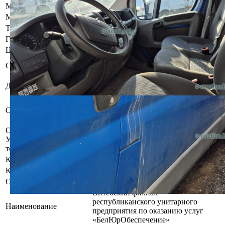
Марка
Peugeot
Модель
Boxer
Тип кузова
Вагон
Год выпуска
2011
Цвет
Синий
Б/у, комплектность и
Состояние
работоспособность не проверялась
Закрытое акционерное общество
Должник
"Юпитер плюс"
Запрет совершения
Обременения
регистрационных действий
судебного исполнителя.
Осмотр объекта
Участник электронных торгов обязан до начала электронных
торгов осмотреть предмет торгов ( п.2.4.3 Регламента)
Контактное лицо
Специалисты по продаже
Контакты
+375292117981
Организатор/оператор торгов
Витебский филиал
республиканского унитарного
Наименование
предприятия по оказанию услуг
«БелЮрОбеспечение»