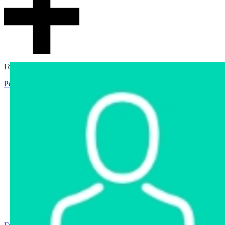
Гостевой доступ
Регистрация
Вход
Главная
Аукцион
Интернет-магазин
Интернет-витрина
Услуги
Информация
Контакты
Частное имущество
Арестованное имущество
Реестр несостоявшихся торгов
Реестр переоценок
Государственное имущество