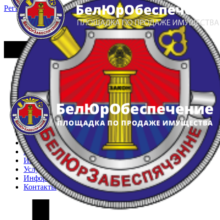
Регистрация
Вход
Главная
Арестованное имущество
Реестр несостоявшихся торгов
Реестр переоценок
Частное имущество
Государственное имущество
Интернет-магазин
Интернет-витрина
Услуги
Информация
Контакты