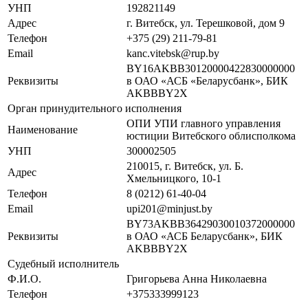
УНП
192821149
Адрес
г. Витебск, ул. Терешковой, дом 9
Телефон
+375 (29) 211-79-81
Email
kanc.vitebsk@rup.by
BY16AKBB30120000422830000000
Реквизиты
в ОАО «АСБ «Беларусбанк», БИК
AKBBBY2X
Орган принудительного исполнения
ОПИ УПИ главного управления
Наименование
юстиции Витебского облисполкома
УНП
300002505
210015, г. Витебск, ул. Б.
Адрес
Хмельницкого, 10-1
Телефон
8 (0212) 61-40-04
Email
upi201@minjust.by
BY73AKBB36429030010372000000
Реквизиты
в ОАО «АСБ Беларусбанк», БИК
AKBBBY2X
Судебный исполнитель
Ф.И.О.
Григорьева Анна Николаевна
Телефон
+375333999123