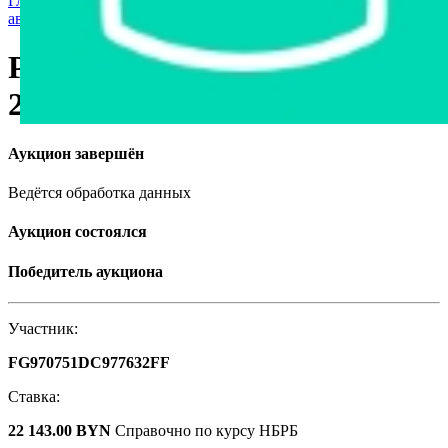
Главная страница
›
Грузовая техника и автобусы
›
Грузовые
автомобили
›
Peugeot Boxer FGTL 440L4H3, 2011
Peugeot Boxer FGTL 440L4H3,
2011
Аукцион завершён
Ведётся обработка данных
Аукцион состоялся
Победитель аукциона
Участник:
FG970751DC977632FF
Ставка:
22 143.00 BYN
Справочно по курсу НБРБ