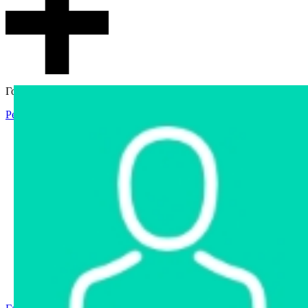
Гостевой доступ
Регистрация
Вход
Главная
Аукцион
Интернет-магазин
Интернет-витрина
Услуги
Информация
Контакты
Частное имущество
Арестованное имущество
Реестр несостоявшихся торгов
Реестр переоценок
Государственное имущество