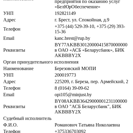
предприятия по оказанию услуг
«БелЮрОбеспечение»
УНП
192821149
Адрес
г. Брест, ул. Спокойная, д.9
+375 (44) 529-39-10, +375 (29) 393-
Телефон
15-36
Email
kanc.brest@rup.by
BY77AKBB30120000415870000000
Реквизиты
в ОАО «АСБ «Беларусбанк», БИК
AKBBBY2X
Орган принудительного исполнения
Наименование
Березовский МОПИ
УНП
200019773
Адрес
225209, г. Береза, пер. Армейский, 2
Телефон
8 (0164) 39-09-62
Email
opi105@minjust.by
BY08AKBB36429000001231100000
Реквизиты
в ОАО "АСБ Беларусбанк", БИК
AKBBBY2X
Судебный исполнитель
Ф.И.О.
Романович Татьяна Николаевна
Телефон
+375336703092