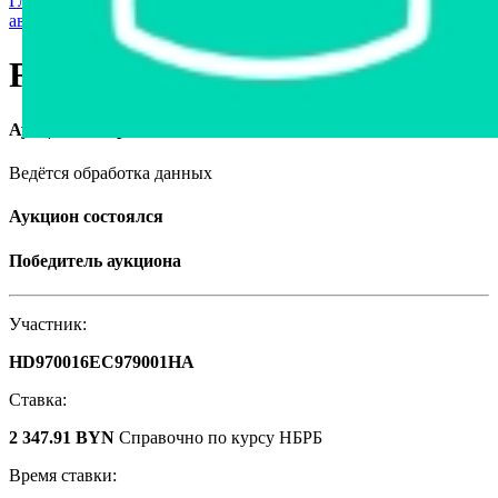
Главная страница
›
Грузовая техника и автобусы
›
Грузовые
автомобили
›
Fiat Ducato, 1994
Fiat Ducato, 1994
Аукцион завершён
Ведётся обработка данных
Аукцион состоялся
Победитель аукциона
Участник:
HD970016EC979001HA
Ставка:
2 347.91 BYN
Справочно по курсу НБРБ
Время ставки: