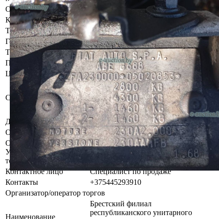
Объем двигателя
2.5 л
Коробка передач
Механическая
Тип кузова
Вагон
Год выпуска
1994
Тип двигателя
Дизель
Привод
Передний
Цвет
Белый
Бывшее в употреблении, при
инструментальном контроле,
Состояние
диагностике, разборке возможно
выявление скрытых дефектов.
Должник
Кудачко Алексей Валерьевич
Обременения
Арест судебного исполнителя.
Осмотр объекта
Участник электронных торгов обязан до начала электронных
торгов осмотреть предмет торгов ( п.2.4.3 Регламента)
Контактное лицо
Специалист по продаже
Контакты
+375445293910
Организатор/оператор торгов
Брестский филиал
республиканского унитарного
Наименование