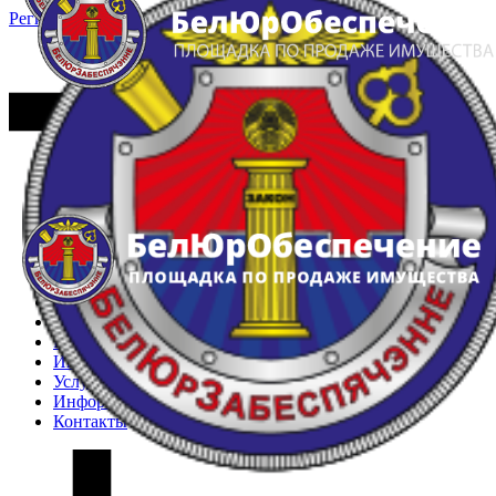
Регистрация
Вход
Главная
Арестованное имущество
Реестр несостоявшихся торгов
Реестр переоценок
Частное имущество
Государственное имущество
Интернет-магазин
Интернет-витрина
Услуги
Информация
Контакты