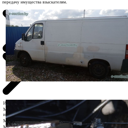
передачу имущества взыскателям.
Информация о предмете торгов
Местоположение
Брестская область, Дрогичинский р-
имущества
н, г. Дрогичин, пер. Фрунзе, 5
Марка
Fiat
Модель
Ducato