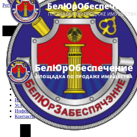
Регистрация
Вход
Главная
Арестованное имущество
Реестр несостоявшихся торгов
Реестр переоценок
Частное имущество
Государственное имущество
Интернет-магазин
Интернет-витрина
Услуги
Информация
Контакты