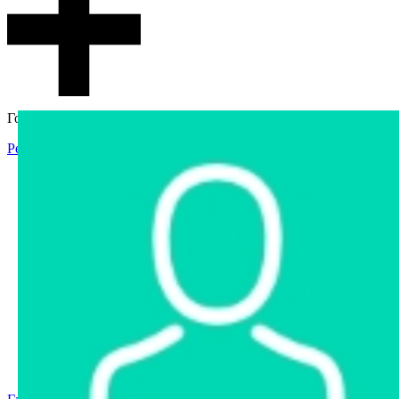
Гостевой доступ
Регистрация
Вход
Главная
Аукцион
Интернет-магазин
Интернет-витрина
Услуги
Информация
Контакты
Частное имущество
Арестованное имущество
Реестр несостоявшихся торгов
Реестр переоценок
Государственное имущество