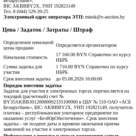
Беларусбанк»,
BIC AKBBBY2X, УНП 192821149
Тел. 8 (044) 529-39-25
Электронный адрес оператора ЭТП:
minsk@e-auction.by
Цена / Задаток / Затраты / Штраф
Определение начальной
Определяется организатором
цены продажи
17 160.00 BYN
Справочно по курсу
Начальная стоимость
НБРБ
Сумма задатка для
1 716.00 BYN
Справочно по курсу
участия
НБРБ
Срок внесения задатка
до 05.08.2026 16:00:00
Порядок внесения задатка
Задаток для участия в электронных торгах перечисляется на
текущий (расчетный) счет №
BY35AKBB30120000092335100000 в ЦБУ № 510 ОАО «АСБ
Беларусбанк», БIC: AKBBBY2X, УНП 192821149, получатель
платежа – республиканское унитарное предприятие по
оказанию услуг «БелЮрОбеспечение». Срок внесения
задатка – не позднее даты и времени окончания приема
заявлений на участие в электронных торгах.
Информация о порядке и сроках возмещения затрат