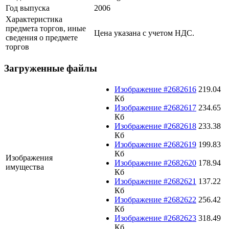
Год выпуска
2006
Характеристика
предмета торгов, иные
Цена указана с учетом НДС.
сведения о предмете
торгов
Загруженные файлы
Изображение #2682616
219.04
Кб
Изображение #2682617
234.65
Кб
Изображение #2682618
233.38
Кб
Изображение #2682619
199.83
Кб
Изображения
Изображение #2682620
178.94
имущества
Кб
Изображение #2682621
137.22
Кб
Изображение #2682622
256.42
Кб
Изображение #2682623
318.49
Кб