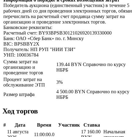
Победитель аукциона (единственный участник) в течение 5
рабочих дней со дня проведения электронных торгов, обязан
перечислить на расчетный счет продавца сумму затрат на
организацию и проведение электронных торгов.
Банковские реквизиты:
Расчетный счет: BY93BPSB30121026920139330000
Банк: ОАО «Сбер Банк» по. г. Минску
BIC: BPSBBY2X
Получатель: НП РУП "НИИ ТЗИ"
УНП: 100036784
Сумма затрат на
139.44 BYN
Справочно по курсу
организацию и
НБРБ
проведение торгов
Процент затрат на
3%
обслуживание ЭТП
4 500.00 BYN
Справочно по курсу
Размер штрафа
НБРБ
Ход торгов
#
Дата
Время
Участник
Ставка
11 августа
17 160.00
Начальная
11:00:00.0