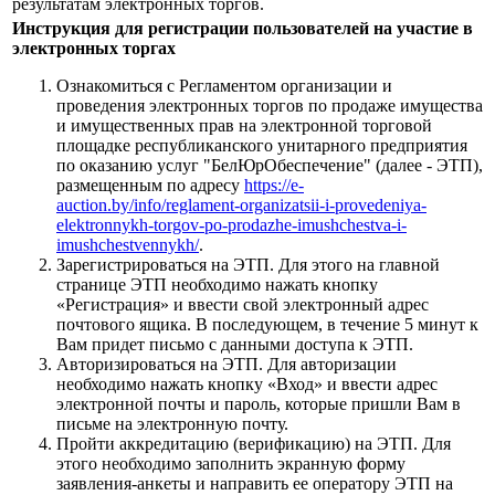
результатам электронных торгов.
Инструкция для регистрации пользователей на участие в
электронных торгах
Ознакомиться с Регламентом организации и
проведения электронных торгов по продаже имущества
и имущественных прав на электронной торговой
площадке республиканского унитарного предприятия
по оказанию услуг "БелЮрОбеспечение" (далее - ЭТП),
размещенным по адресу
https://e-
auction.by/info/reglament-organizatsii-i-provedeniya-
elektronnykh-torgov-po-prodazhe-imushchestva-i-
imushchestvennykh/
.
Зарегистрироваться на ЭТП. Для этого на главной
странице ЭТП необходимо нажать кнопку
«Регистрация» и ввести свой электронный адрес
почтового ящика. В последующем, в течение 5 минут к
Вам придет письмо с данными доступа к ЭТП.
Авторизироваться на ЭТП. Для авторизации
необходимо нажать кнопку «Вход» и ввести адрес
электронной почты и пароль, которые пришли Вам в
письме на электронную почту.
Пройти аккредитацию (верификацию) на ЭТП. Для
этого необходимо заполнить экранную форму
заявления-анкеты и направить ее оператору ЭТП на