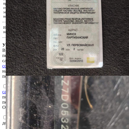
Скачать реквизиты на оплату
произведите оплату удобным для Вас
способом. Для подтверждения внесения
Прикрепить подтверждения оплаты...
задатка прикрепите документ,
подтверждающий факт оплаты.
Иные документы, подтверждающие
Прикрепить иные документы...
полномочия на участие в аукционе
Уважаемый пользователь!
В соответствии с Законом Республики Беларусь «О защите
персональных данных» для продолжения работы на интернет-
сайте e-auction.by просим ознакомиться с
Пользовательским
соглашением интернет-сайта e-auction.by
и выразить согласие
на обработку информации о пользователе, в том числе
персональных данных.
Ознакомлен с
Пользовательским соглашением интернет-
сайта e-auction.by
и согласен с обработкой информации о
пользователе, в том числе персональных данных, а также их
передачей, в том числе трансграничной, в соответствии с ним.
Ознакомлен и согласен с
Регламентом
и
Соглашением
.
Подтверждаю достоверность сведений, указанных в
документах на участия в торгах.