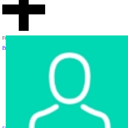
Гостевой доступ
Регистрация
Вход
Главная
Аукцион
Интернет-магазин
Интернет-витрина
Услуги
Информация
Контакты
Частное имущество
Арестованное имущество
Реестр несостоявшихся торгов
Реестр переоценок
Государственное имущество