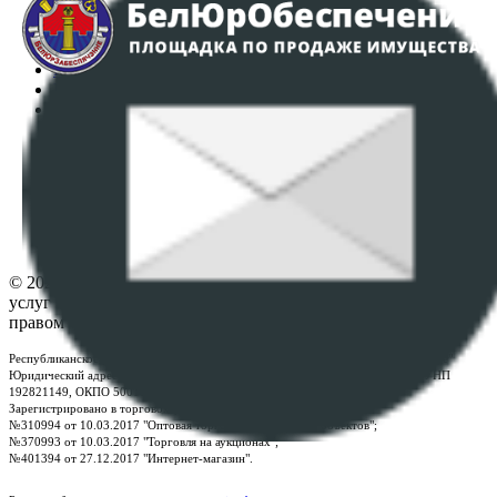
Аукционы
Интернет-магазин
Регламент организации и проведения торгов
Пользовательское соглашение
Политика в отношении обработки персональных
данных
ПОЛОЖЕНИЕ О ПОЛИТИКЕ ОБРАБОТКИ COOKIE-
ФАЙЛОВ
Настройки cookie-файлов
Контакты
© 2026 Республиканское унитарное предприятие по оказанию
услуг "БелЮрОбеспечение" - Все права защищены авторским
правом
Республиканское унитарное предприятие по оказанию услуг "БелЮрОбеспечение"
Юридический адрес: г. Минск, пр-т. Дзержинского, 1Б, e-mail:
kanc@rup.by
, УНП
192821149, ОКПО 500111895000
Зарегистрировано в торговом реестре Республики Беларусь:
№310994 от 10.03.2017 "Оптовая торговля без торговых объектов";
№370993 от 10.03.2017 "Торговля на аукционах";
№401394 от 27.12.2017 "Интернет-магазин".