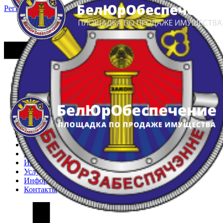
Регистрация
Вход
Главная
Арестованное имущество
Реестр несостоявшихся торгов
Реестр переоценок
Частное имущество
Государственное имущество
Интернет-магазин
Интернет-витрина
Услуги
Информация
Контакты