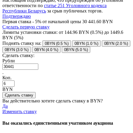
Настоящим подтверждаю, что предупрежден об уголовной
ответственности по
статье 251 Уголовного кодекса
Республики Беларусь
за срыв публичных торгов.
Подтверждаю
Первая ставка - 5% от начальной цены 30 441.60 BYN
Сделать первую ставку
Лимиты установки ставки: от
144.96
BYN (0.5%) до
1449.6
BYN (5%)
Поднять ставку на:
0BYN (0.5 %)
0BYN (1.0 %)
0BYN (2.0 %)
0BYN (3.0 %)
0BYN (4.0 %)
0BYN (5.0 %)
Сделать ставку:
Рубли
.
Коп.
BYN
Вы действительно хотите сделать ставку в
BYN?
Да
Изменить ставку
Вы оказались единственными учатником аукциона