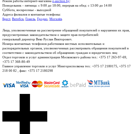
Режим работы интернет-магазина
e-auction.by
:
Понедельник – пятница: с 9:00 до 18:00, перерыв на обед: с 13:00 до 14:00
Суббота, воскресенье - выходной
Адреса филиалов и контактые телефоны:
Брест
,
Витебск
,
Гомель
,
Гродно
,
Могилёв
.
Лица, уполномоченные на рассмотрение обращений покупателей о нарушении их прав,
предусмотренных законодательством о защите прав потребителей:
генеральный директор Веко Руслан Викторович.
Номера контактных телефонов работников местных исполнительных и
распорядительных органов, уполномоченных рассматривать обращения покупателей в
соответствии с законодательством об обращениях граждан и юридических лиц:
Отдел торговли и услуг администрации Московского района тел.: +375 17 263-97-69,
+375 17 368-80-49
Главное управление торговли и услуг Мингорисполкома тел.: +375 17 2180175, +375 17
218 00 82 , факс: +375 17 2180298