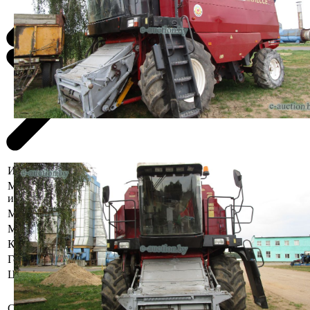
Информация о предмете торгов
Местоположение
Брестская область, Жабинковский р-
имущества
н, г. Жабинка, ул. Колхозная, 117
Марка
КЗС
Модель
1218
Коробка передач
Механическая
Год выпуска
2009
Цвет
Красный
Бывшее в употреблении, при
инструментальном контроле,
Состояние