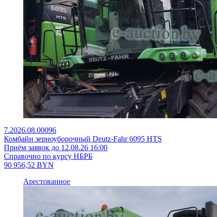
7.2026.08.00096
Комбайн зерноуборочный Deutz-Fahr 6095 HTS
Приём заявок до 12.08.26 16:00
Справочно по курсу НБРБ
90 956,52
BYN
Арестованное