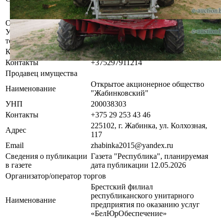
диагностике, разборке возможно
выявление скрытых дефектов.
Осмотр объекта
Участник электронных торгов обязан до начала электронных
торгов осмотреть предмет торгов ( п.2.4.3 Регламента)
Контактное лицо
Заказчик электронных торгов
Контакты
+375297911214
Продавец имущества
Открытое акционерное общество
Наименование
"Жабинковский"
УНП
200038303
Контакты
+375 29 253 43 46
225102, г. Жабинка, ул. Колхозная,
Адрес
117
Email
zhabinka2015@yandex.ru
Сведения о публикации
Газета "Республика", планируемая
в газете
дата публикации 12.05.2026
Организатор/оператор торгов
Брестский филиал
республиканского унитарного
Наименование
предприятия по оказанию услуг
«БелЮрОбеспечение»