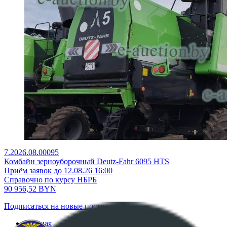
7.2026.08.00095
Комбайн зерноуборочный Deutz-Fahr 6095 HTS
Приём заявок до 12.08.26 16:00
Справочно по курсу НБРБ
90 956,52
BYN
Подписаться на новые поступления
Главная