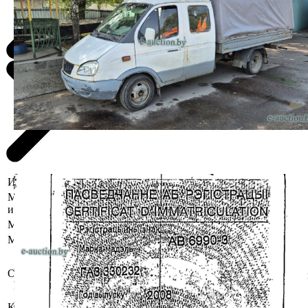
Информация о предмете торгов
Местоположение
г. Гомель, ул. Лазурная, 17
имущества
Марка
ГАЗ
Модель
330232
Рег. знак АВ 6990-3
VIN: 33023080105271;
Описание
X9633023282336066
Начальная стоимость с НДС.
Коробка передач
Механическая