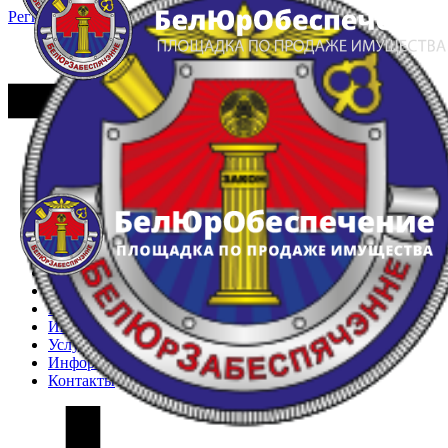
Регистрация
Вход
Главная
Арестованное имущество
Реестр несостоявшихся торгов
Реестр переоценок
Частное имущество
Государственное имущество
Интернет-магазин
Интернет-витрина
Услуги
Информация
Контакты