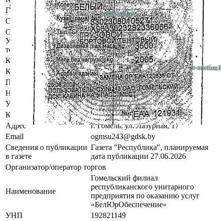
Год выпуска
2008
Состояние
Бывший в эксплуатации
Осмотр объекта
Участник электронных торгов обязан до начала электронных
торгов осмотреть предмет торгов ( п.2.4.3 Регламента)
Контактное лицо
Заказчик электронных торгов
Контакты
+375296769646
Продавец имущества
Наименование
ОАО "Гомельский ДСК"
УНП
400125487
Контакты
+375296769646
Адрес
г. Гомель, ул. Лазурная, 17
Email
ogmsu243@gdsk.by
Сведения о публикации
Газета "Республика", планируемая
в газете
дата публикации 27.06.2026
Организатор/оператор торгов
Гомельский филиал
республиканского унитарного
Наименование
предприятия по оказанию услуг
«БелЮрОбеспечение»
УНП
192821149