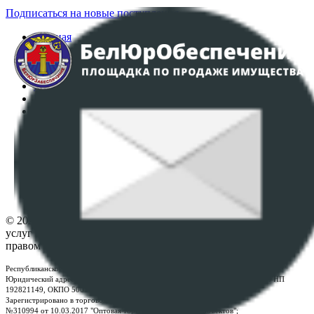
Подписаться на новые поступления
Главная
Аукционы
Интернет-магазин
Регламент организации и проведения торгов
Пользовательское соглашение
Политика в отношении обработки персональных
данных
ПОЛОЖЕНИЕ О ПОЛИТИКЕ ОБРАБОТКИ COOKIE-
ФАЙЛОВ
Настройки cookie-файлов
Контакты
© 2026 Республиканское унитарное предприятие по оказанию
услуг "БелЮрОбеспечение" - Все права защищены авторским
правом
Республиканское унитарное предприятие по оказанию услуг "БелЮрОбеспечение"
Юридический адрес: г. Минск, пр-т. Дзержинского, 1Б, e-mail:
kanc@rup.by
, УНП
192821149, ОКПО 500111895000
Зарегистрировано в торговом реестре Республики Беларусь:
№310994 от 10.03.2017 "Оптовая торговля без торговых объектов";