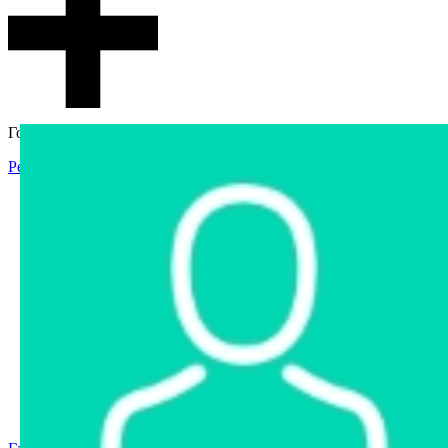
Гостевой доступ
Регистрация
Вход
Главная
Аукцион
Интернет-магазин
Интернет-витрина
Услуги
Информация
Контакты
Частное имущество
Арестованное имущество
Реестр несостоявшихся торгов
Реестр переоценок
Государственное имущество