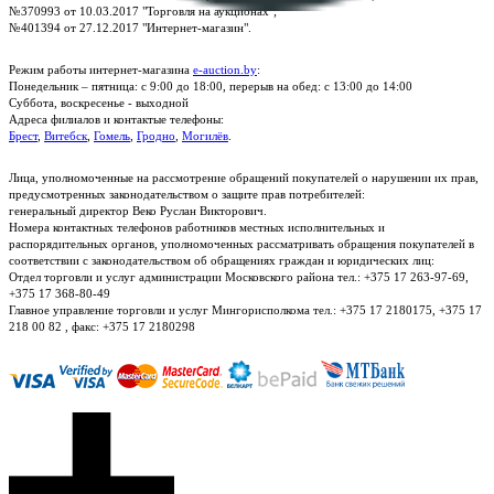
№370993 от 10.03.2017 "Торговля на аукционах";
№401394 от 27.12.2017 "Интернет-магазин".
Режим работы интернет-магазина
e-auction.by
:
Понедельник – пятница: с 9:00 до 18:00, перерыв на обед: с 13:00 до 14:00
Суббота, воскресенье - выходной
Адреса филиалов и контактые телефоны:
Брест
,
Витебск
,
Гомель
,
Гродно
,
Могилёв
.
Лица, уполномоченные на рассмотрение обращений покупателей о нарушении их прав,
предусмотренных законодательством о защите прав потребителей:
генеральный директор Веко Руслан Викторович.
Номера контактных телефонов работников местных исполнительных и
распорядительных органов, уполномоченных рассматривать обращения покупателей в
соответствии с законодательством об обращениях граждан и юридических лиц:
Отдел торговли и услуг администрации Московского района тел.: +375 17 263-97-69,
+375 17 368-80-49
Главное управление торговли и услуг Мингорисполкома тел.: +375 17 2180175, +375 17
218 00 82 , факс: +375 17 2180298